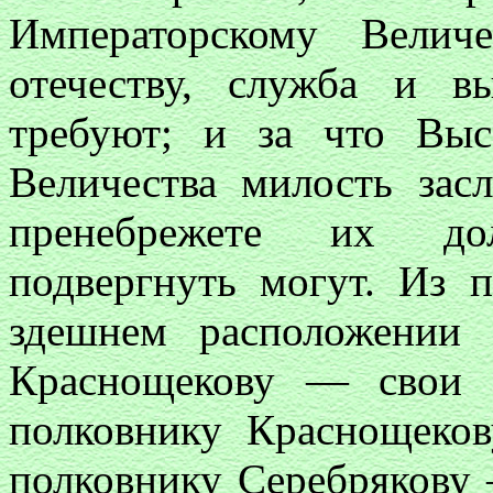
Императорскому Велич
отечеству, служба и в
требуют; и за что Вы
Величества милость зас
пренебрежете их до
подвергнуть могут. Из 
здешнем расположении 
Краснощекову — свои 
полковнику Краснощеко
полковнику Серебрякову 