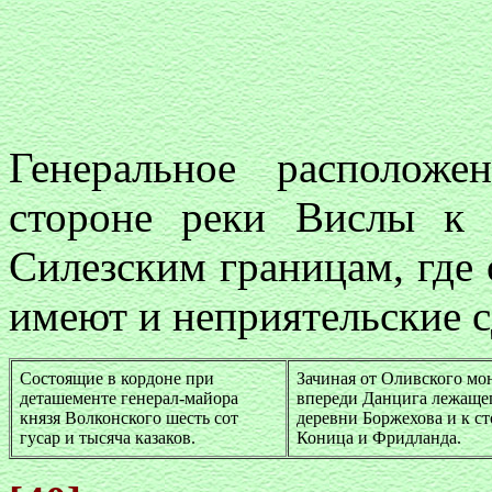
Генеральное располож
стороне реки Вислы к
Силезским границам, где 
имеют и неприятельские 
Состоящие в кордоне при
Зачиная от Оливского мо
деташементе генерал-майора
впереди Данцига лежащег
князя Волконского шесть сот
деревни Боржехова и к с
гусар и тысяча казаков.
Коница и Фридланда.