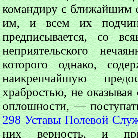
командиру с ближайшим с
им, и всем их подчин
предписывается, со вс
неприятельского нечая
которого однако, сод
наикрепчайшую предос
храбростью, не оказывая
оплошности, — поступат
298 Уставы Полевой Служ
них верность, и пр