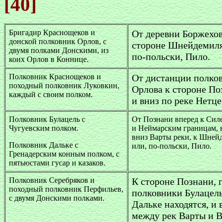
[40]
Бригадир Краснощеков и
От деревни Боржехов
донской полковник Орлов, с
стороне Шнейдемиля
двумя полками Донскими, из
по-польски, Пило.
коих Орлов в Коннице.
Полковник Краснощеков и
От дистанции полко
походный полковник Луковкин,
Орлова к стороне По
каждый с своим полком.
и вниз по реке Нетце
Полковник Булацель с
От Познани вперед к Сил
Чугуевским полком.
и Неймарским границам, 
вниз Варты реки, к Шне
Полковник Дальке с
или, по-польски, Пило.
Гренадерским конным полком, с
пятьюстами гусар и казаков.
Полковник Серебряков и
К стороне Познани, 
походный полковник Перфильев,
полковники Булацель
с двумя Донскими полками.
Дальке находятся, и 
между рек Варты и 