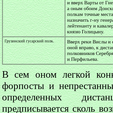
и вверх Варты от Гне
а оным обоим Донс
полкам точные мест
назначить г-ну генер
лейтенанту и кавале
князю Голицыну.
Грузинский гусарский полк.
Вверх реки Вислы и 
оной вправо, к дист
полковников Серебр
и Перфильева.
В сем оном легкой кон
форпосты и непрестанны
определенных дист
предписывается сколь во