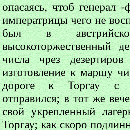
опасаясь, чтоб генерал 
императрицы чего не восп
был в австрийск
высокоторжественный де
числа чрез дезертиров
изготовление к маршу чи
дороге к Торгау с в
отправился; в тот же вече
свой укрепленный лаге
Торгау; как скоро подлинн