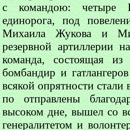
с командою: четыре 
единорога, под повелен
Михаила Жукова и Ми
резервной артиллерии н
команда, состоящая из
бомбандир и гатлангеров
всякой опрятности стали 
по отправлены благода
высоком дне, вышел со 
генералитетом и волонте