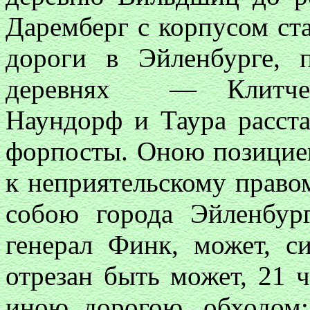
Даремберг с корпусом ста
дороги в Эйленбурге, 
деревнях — Клитчен,
Наундорф и Таура расста
форпосты. Оною позицие
к неприятельскому право
собою города Эйленбур
генерал Финк, может, с
отрезан быть может, 21 ч
иною дорогою, обходом;