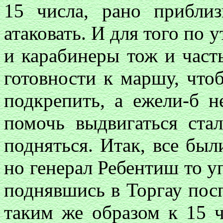
15 числа, рано прибли
атаковать. И для того по 
и карабинеры тож и част
готовности к маршу, чтоб
подкрепить, а ежели-б н
помочь выдвигаться ста
подняться. Итак, все был
но генерал Ребентиш то у
поднявшись в Торгау посп
таким же образом к 15 