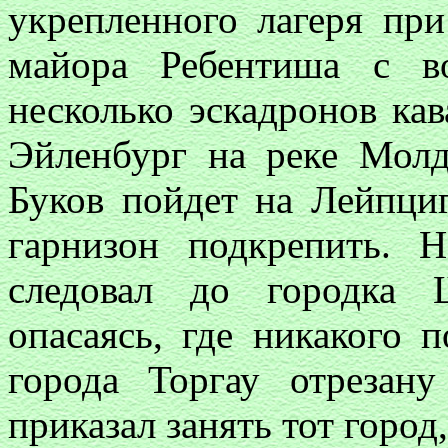
укрепленного лагеря при
майора Ребентиша с в
несколько эскадронов ка
Эйленбург на реке Молд
Буков пойдет на Лейпци
гарнизон подкрепить. 
следовал до городка 
опасаясь, где никакого 
города Торгау отрезан
приказал занять тот город,