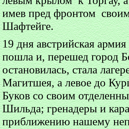
левым крылом к Торгау, 
имев пред фронтом своим
Шафтейге.
19 дня австрийская армия
пошла и, перешед город Бе
остановилась, стала лагер
Магитшея, а левое до Кур
Буков со своим отделенн
Шильда; гренадеры и кар
приближению нашему неп