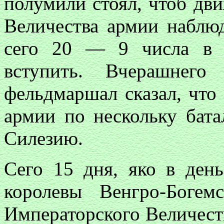
полумили стоял, чтоб дв
Величества армии наблюд
сего 20 — 9 числа в 
вступить. Вчерашне
фельдмаршал сказал, что
армии по нескольку бата
Силезию.
Сего 15 дня, яко в ден
королевы Венгро-Боге
Императорского Величеств