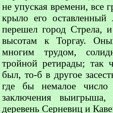
не упуская времени, все 
крыло его оставленный 
перешел город Стрела, 
высотам к Торгау. Оны
многим трудом, солид
тройной ретирады; так 
был, то-б в другое засес
где бы немалое число
заключения выигрыша,
деревень Серневиц и Каве