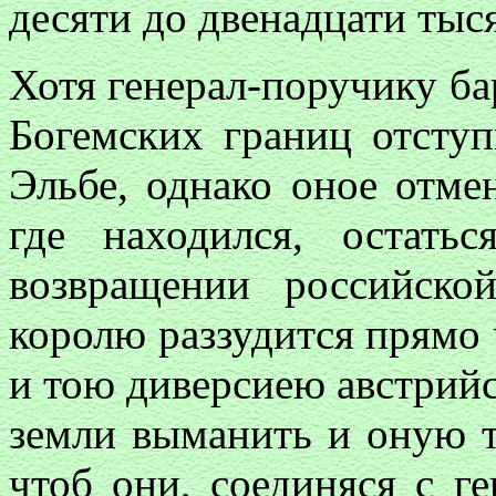
десяти до двенадцати тыс
Хотя генерал-поручику ба
Богемских границ отступ
Эльбе, однако оное отмен
где находился, остать
возвращении российск
королю раззудится прямо
и тою диверсиею австрий
земли выманить и оную т
чтоб они, соединяся с г