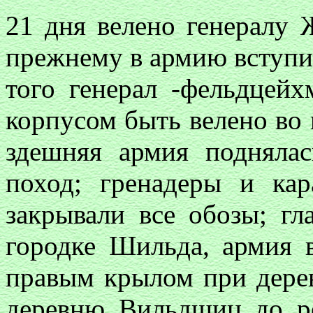
21 дня велено генералу 
прежнему в армию вступит
того генерал -фельдцейх
корпусом быть велено во 
здешняя армия подняла
поход; гренадеры и ка
закрывали все обозы; гл
городке Шильда, армия
правым крылом при дерев
деревню Вильдшиц до р