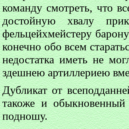
команду смотреть, что вс
достойную хвалу прик
фельцейхмейстеру барону
конечно обо всем старать
недостатка иметь не мог
здешнею артиллериею вм
Дубликат от всеподданн
такоже и обыкновенный
подношу.