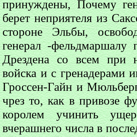
принуждены, Почему ге
берет неприятеля из Сакс
стороне Эльбы, освобо
генерал -фельдмаршалу 
Дрездена со всем при 
войска и с гренадерами 
Гроссен-Гайн и Мюльберг
чрез то, как в привозе ф
королем учинить уще
вчерашнего числа в после