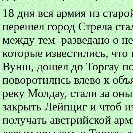
18 дня вся армия из старо
перешел город Стрела ста
между тем разведано о не
которые известились, что
Вунш, дошел до Торгау по
поворотились влево к объ
реку Молдау, стали за он
закрыть Лейпциг и чтоб и
получать австрийской ар