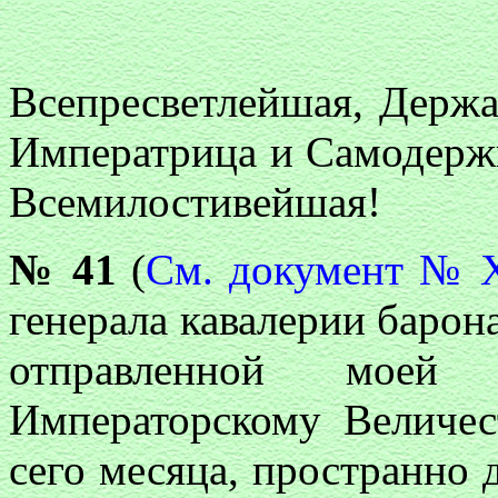
Всепресветлейшая, Держа
Императрица и Самодерж
Всемилостивейшая!
№ 41
(
См. документ № X
генерала кавалерии барона
отправленной моей 
Императорскому Величес
сего месяца, пространно 