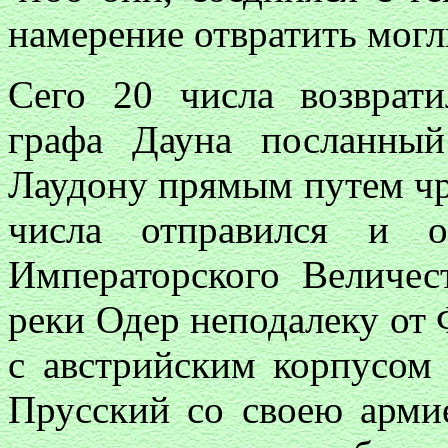
намерение отвратить могл
Сего 20 числа возврати
графа Дауна посланный
Лаудону прямым путем чр
числа отправился и о
Императорского Величес
реки Одер неподалеку от 
с австрийским корпусом 
Прусский со своею армие