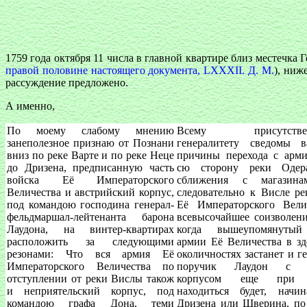
1759 года октября 11 числа в главной квартире близ местечка
правой половине настоящего документа, LХХХII. Д. М.
), ниж
рассуждение предложено.
А именно,
По моему слабому мнению
Всему присутствен
занеполезное признаю от Познани
генералитету сведомы 
вниз по реке Варте и по реке Неце
причины перехода с арм
до Дризена, предписанную часть
сю сторону реки Одер
войска Её Императорского
сближения с магазин
Величества и австрийский корпус,
следовательно к Висле ре
под командою господина генерал-
Её Императорского Вели
фельдмаршал-лейтенанта барона
всевысочайшее соизволени
Лаудона, на винтер-квартирах
когда вышеупомянутый
расположить за следующими
армии Её Величества в з
резонами: Что вся армия Её
околичностях застанет и г
Императорского Величества по
поручик Лаудон с 
отступлении от реки Вислы також
корпусом еще при 
и неприятельский корпус, под
находиться будет, начи
командою графа Дона, теми
Дризена или Шверина, по