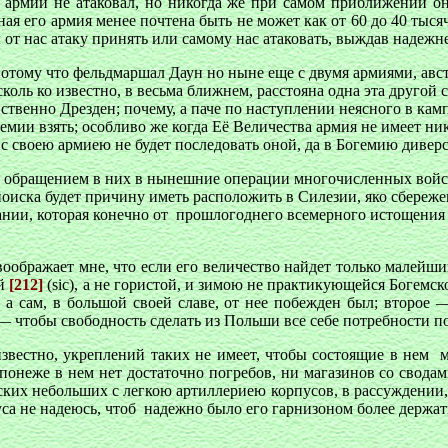
 армии не атаковал, но никогда же при самом приближении оно
ая его армия менее почтена быть не может как от 60 до 40 тыся
ы от нас атаку принять или самому нас атаковать, выждав надеж
отому что фельдмаршал Даун но ныне еще с двумя армиями, авст
 сколь ко известно, в весьма ближнем, расстояна одна эта друго
нственно Дрезден; почему, а паче по наступлении неясного в ка
ии взять; особливо же когда Её Величества армия не имеет ник
с своею армиею не будет последовать оной, да в Богемию диверс
, обращением в них в нынешние операции многочисленных войск,
оиска будет причину иметь расположить в Силезии, яко сбережен
ании, которая конечно от прошлогоднего всемерного истощения 
оображает мне, что если его величество найдет только малейши
ой
[212]
(sic), а не гористой, и зимою не практикующейся Богемс
а сам, в большой своей славе, от нее побежден был; второе 
 — чтобы свободность сделать из Польши все себе потребности п
 известно, укреплений таких не имеет, чтобы состоящие в нем
онеже в нем нет достаточно погребов, ни магазинов со сводами
ских небольших с легкою артиллериею корпусов, в рассуждении, ч
а не надеюсь, чтоб надежно было его гарнизоном более держать 