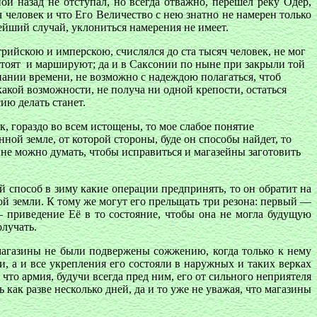
й назад не отступал, но всегда отважно, перешел реку Одер,
ч человек и что Его Величество с нею знатно не намерен только
нейший случай, уклониться намерения
не имеет.
рийскою и имперскою, счислялся до ста тысяч человек, не мог
й стоят и маршируют; да и в Саксонии по ныне при закрыли той
мпании времени, не возможно с надеждою полагаться, чтоб
акой возможности, не получа ни одной крепости, остаться
ию делать станет.
 гораздо во всем истощены, то мое слабое понятие
ной земле, от которой стороны, буде он способы найдет, то
не можно думать, чтобы исправиться и магазейны заготовить
й способ в зиму какие операции предпринять, то он обратит на
кой земли. К тому же могут его прельщать три резона: первый —
— приведение Её в то состояние, чтобы она не могла будущую
олучать.
 магазины не были подвержены сожжению, когда только к нему
, а и все укрепления его состояли в наружных и таких верках
то армия, будучи всегда пред ним, его от сильного неприятеля
как разве несколько дней, да и то уже не уважая, что магазины