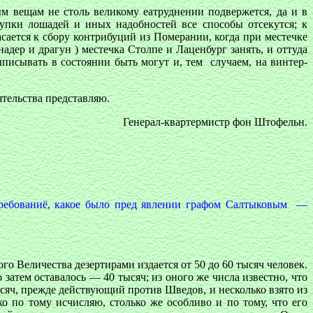
м вещам не столь великому еатруднении подвержется, да и в
пки лошадей и иных надобностей все способы отсекутся; к
сается к сбору контрибуций из Померании, когда при местечке
дер и драгун ) местечка Столпе и Лаценбург занять, и оттуда
исывать в состоянии быть могут и, тем случаем, на винтер-
тельства представляю.
Генерал-квартермистр фон Штофельн.
требованиё, какое было пред явлении графом Салтыковым —
о Величества дезертирами издается от 50 до 60 тысяч человек.
 затем оставалось — 40 тысяч; из оного же числа известно, что
ысяч, прежде действующий против Шведов, и несколько взято из
о по тому исчисляю, столько же особливо и по тому, что его