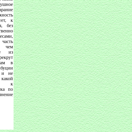
душное
ание
жность
ует, к
я, без
твенно
сами,
 часть
, чем
ре из
крут
нам в
ибуции
 и не
 какой
об к
ска по
ение