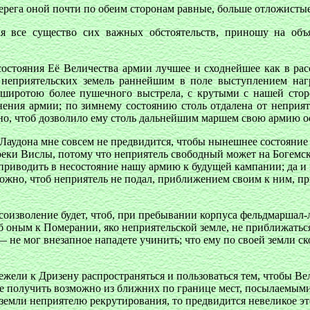
берега оной почти по обеим сторонам равные, больше отложисты
ая все существо сих важных обстоятельств, приношу на об
остояния Её Величества армии лучшее и сходнейшее как в рас
т неприятельских земель раннейшим в поле выступлением нагр
 широтою более пушечного выстрела, с крутыми с нашей сторо
нения армии; по зимнему состоянию столь отдалена от неприя
жно, чтоб дозволило ему столь дальнейшим маршем свою армию о
а Лаудона мне совсем не предвидится, чтобы нынешнее состояни
еки Вислы, потому что неприятель свободный может на Богемск
приводить в несостояние нашу армию к будущей кампании; да и 
зможно, чтоб неприятель не подал, приближением своим к ним, п
соизволение будет, чтоб, при пребывании корпуса фельдмаршал-
б оным к Померании, яко неприятельской земле, не приближаться
 не мог внезапное нападете учинить; что ему по своей земли ск
 нежели к Дризену распространяться и пользоваться тем, чтобы
ве получить возможно из ближних по границе мест, посылаемым
 земли неприятелю рекрутирования, то предвидится невеликое эт