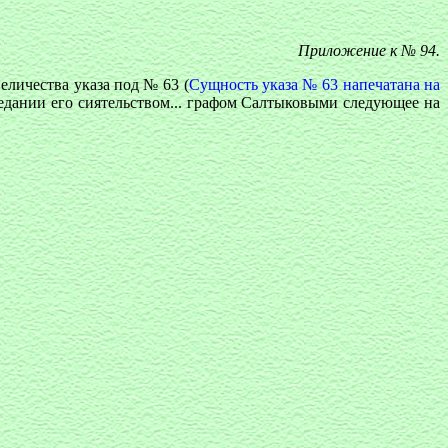
Приложение к № 94.
еличества указа под № 63 (
Сущность указа № 63 напечатана на
седании его сиятельством... графом Салтыковыми следующее на