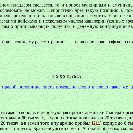
в оном плацдарм сделается, то и привоз мундирным и амуничны
ледовать не может. Неприятелю чрез такую позицию в поку
редварительно столь раньше в операции вступить. Елико же ка
егкими войсками и нескольким числом кавалерии (конных грена
 там о приписывающих получить, и денежную контрибуции вып
сти ко зрелищему рассмотрению ……вашего высокографского сия
LХХХII. (bis)
 правой половинке листа помещено слово в слово такое же 
ом самого короля, и действующая против армии Её Императорског
тояла в 60 тысячах, а урон ее тогда почитался в 20 тысячах, то
20 тысяч, а в замен того в ту армию прибыл
[211]
корпус до 8 т
лина и других Бранденбургских мест. А таким образом, скольк