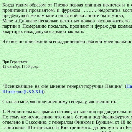
Когда таким образом от Гнезно первая станция начнется и 
пропитании провиантом, и фуражом ……… недостатка воспос
предбудущей же кампании оныя войска апорте быть могут, — п
Меве и Диршаве несколько пехотных полков расположить, то л
партии в Померанию посылать, провиант и фураж для команд
квартирах находящуюся армию закрыть.
Что все по присяжной всеподданнейшей рабской моей должно
При Гераштате.
12 октября 1759 рода
"Всенижайшее на сие мнение генерал-поручика Панина"
(
На
Штофелю (LХХХII)
).
Сколько мне, яко подчиненному генералу, явственно то:
1. Неприятельская армия. состоящая ныне под предводительств
По тому же исчислению, что она в баталии под Франкфуртом сос
отделено в Саксонию, с генералом Финком и Вуншем, от 18 до 
гарнизонов Штетинского и Кюстринского. да рекрутов из Бер