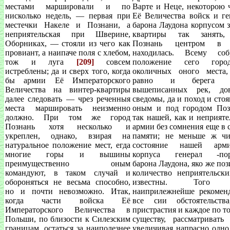
местами маршировали и по
Варте
и Неце, некоторою 
нисколько недель, — первая при
Её Величества войск и ге
местечки Накеле и Познани, а
барона Лаудона корпусом 
неприятельская при Шверине,
квартиры так занять,
Оборниках, — стояли из чего как
Познань центром в
провиант, а наипаче поля с хлебом,
находилась. Всему соб
тож и луга
[209]
совсем
положение сего гор
истреблены; да и сверх того, когда
околичных оного мест
бы армии Её Императорского
равно и берега о
Величества на винтер-квартиры
вышеписанных рек, дов
далее следовать — чрез реченныя
сведомы, да и поход и сто
места маршировать неизменно
оным и под городом По
должно. При том же город
так нашей, как и неприяте
Познань хотя несколько и
армии без сомнения еще в 
укреплен, однако, взирая на
памяти; не меньше ж ч
натуральное положение мест, егда
состояние нашей ар
многие горы и вышины
корпуса генерал -пор
преимущественно оным
барона Лаудона, яко же по
командуют, в таком случай и
количество неприятельски
обороняться не весьма способно,
известны. Того 
но и почти невозможно. Итак,
наиприлежнейше рекоменд
когда части войска Её
все сии обстоятельств
Императорского Величества в
пристрастия и каждое по т
Польши, по близости к Силезским
существу, рассматривать
границам, остаться за наиполезнее
увеличивая напрасно одно