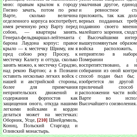
мню: правым крылом к городу
умалчивая другое, едино
Гнезно зачать, потом по реке
и ревностное стар
Варте, сколько величина
приложить, так как дол
огделенного корпуса воспотребует,
верных подданных треб
имея реченную реку Варту перед
подаянию своего мнени
собою, — квартиры занять.
малейшего зазрения, сходс
Генерал-фельдмаршал-лейтенанта
с Высочайшими интере
барона Лаудона корпус: правое
вышеупомянутым образом
крыло — к местечку Шриму, им я
войска расположить
пред собою реку Просну, к
неприятелю в набо
местечку Калиту и оттуда, сколько
Померании ре
занять можно, к местечку Серадзю,
воспрепятствовано, а 
над рекою Вартою; а в Познани
собирании из оной контр
оставить несколько легких войск с
способ подан был бы;
нашей и австрийской стороны,
изобретется ли другой
более для примечания
приличный спос
неприятельских движений и
расположении части вой
содержания форпостов как
Варте во исполн
защищения оного, откуда нашими
Высочайшего соизволения.
легкими войсками и кордон
делаться может на местечках:
Оборник, Усце,
[210]
Шнейдемиль,
Кониц, Польский Старгард и
Оливский монастырь.