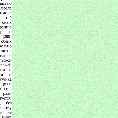
частью
нерала
зимние
 чтоб
 оных
ранию
ода и
а,
[209]
беих
ольно
яние по
знанью
льской
свежей
исло и
мии и
учика
зиция и
х сил,
ради
уется,
а, без
очному
 и, не
, ниже