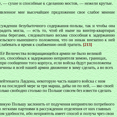
е, — сухие и способные к сделанию мостов, — нежели крутые.
ъявленное мне высочайшее предложение свое слабое мнение
суждении безубыточного содержания пользы, так и чтобы она
адить могла, — есть то, чтоб ей ныне на винтер-квартирах
ны берегами, следовательно весьма способная к задержанию
тельского нынешнего положения, что он никак внезапно к ней
слабевать и время к снабжению оной тратить.
[213]
е Её Величества возвращающейся армии не было великой
их, способных к задержанию неприятеля зимою, границах,
при сообщении того корпуса, если войска будут расположены
ричины и всей нашей армии движение в зиму сделать, а во всех
лейтенанта Лаудона, некоторую часть нашего войска с ним
 на последней мере за три марша, дабы он по ней, — яко своей
олько свободно столько по Польше совсем без извести сделать
 Великую Польшу заслонить от подучения неприятелю потребного
и легкими партиями в рассуждении отделения от них главных
ом удобности, ибо неприятель имеет способ и получа чрез свои