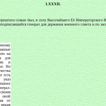
LXXXII.
 Гернштата созван был, в силу Высочайшего Её Императорского В
еподписавшийся генерал для держания военного совета и по за
ному
важные
иею на
а для
ами и
ке. Но
чества
е есть
 указ
дешних
енерал-
своим
оной
ная от
 рекам