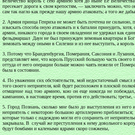
величество король с сею армиею хотя до ныне Её Величества
пресекает дороги к свом крепостям, — заключить можно, что он
сам так нагло как прежде нашу армию атаковать; а того же даб
2. Армия принца Генриха не может быть почтена не сильною, п
изыскать способа оную атаковать и к баталии принудить, хотя,
армии, никакого города в своем овладении не удержал как еди
фельдмаршал Даун не был принужден зимовыя квартиры в Богем
зимовать между оными в Силезии и из нее выступить, а король 
3. Потому что Бранденбургия, Померания, Саксония и Лузания
представляет мне, что король Прусский большую часть своего п
оттуда от него операции больше можно чаять нежели от Помер
была в состоянии.
4. По уважении сих обстоятельств, мой недостаточный смысл в
того своего неприятеля, кой будет расположен в плоской полк
отмщение над тою армиею, кою он еще никогда не побеждал, 
кампанию, в настоящее время, против его действовать; третье,
5. Город Познань, сколько мне было до выступления из него
неприятель с некоторою большою артиллериею приблизиться; п
которые только с надеждою могли его сохранить от неприятель
закрывала. В случай же преступления к нему довольного корпус
будут бомбами и калеными ядрами скоро сожжены,