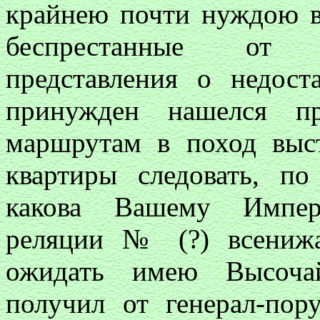
крайнею почти нуждою в
беспрестанные от 
представления о недос
принужден нашелся п
маршрутам в поход выс
квартиры следовать, п
какова Вашему Импера
реляции № (?) всенижа
ожидать имею Высоча
получил от генерал-пор