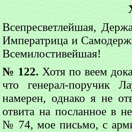
Всепресветлейшая, Держ
Императрица и Самодерж
Всемилостивейшая!
№ 122.
Хотя по веем дока
что генерал-поручик Л
намерен, однако я не от
отвита на посланное в н
№ 74, мое письмо, с арм