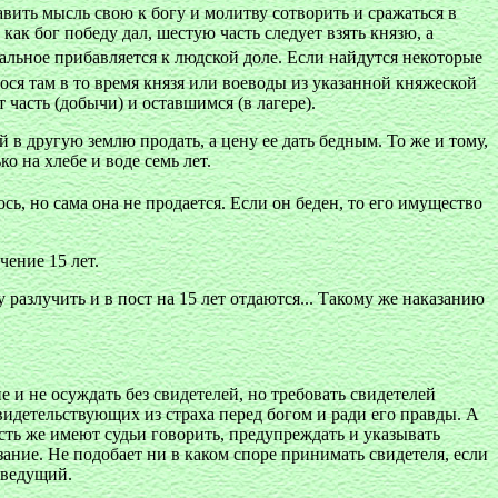
авить мысль свою к богу и молитву сотворить и сражаться в
как бог победу дал, шестую часть следует взять князю, а
тальное прибавляется к людской доле. Если найдутся некоторые
ся там в то время князя или воеводы из указанной княжеской
 часть (добычи) и оставшимся (в лагере).
й в другую землю продать, а цену ее дать бедным. То же и тому,
о на хлебе и воде семь лет.
сь, но сама она не продается. Если он беден, то его имущество
чение 15 лет.
у разлучить и в пост на 15 лет отдаются... Такому же наказанию
 и не осуждать без свидетелей, но требовать свидетелей
идетельствующих из страха перед богом и ради его правды. А
асть же имеют судьи говорить, предупреждать и указывать
азание. Не подобает ни в каком споре принимать свидетеля, если
сведущий.