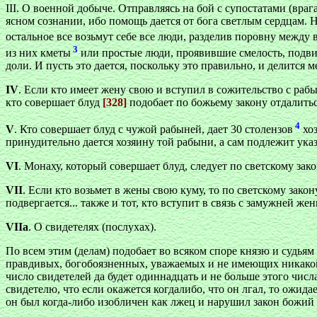
III. О военной добыче. Отправляясь на бой с супостатами (вра
ясном сознании, ибо помощь дается от бога светлым сердцам. Не
остальное все возьмут себе все люди, разделив поровну межд
3
из них кметы
или простые люди, проявившие смелость, подвиг
доли. И пусть это дается, поскольку это правильно, и делится 
IV
. Если кто имеет жену свою и вступил в сожительство с рабын
кто совершает блуд
[328]
подобает по божьему закону отдалиться
4
V
. Кто совершает блуд с чужой рабыней, дает 30 столензов
хоз
принудительно дается хозяину той рабыни, а сам подлежит ука
VI
. Монаху, который совершает блуд, следует по светскому зако
VII
. Если кто возьмет в жены свою куму, то по светскому закон
подвергается... также и тот, кто вступит в связь с замужней же
VIIa
. О свидетелях (послухах).
По всем этим (делам) подобает во всяком споре князю и судьям
правдивых, богобоязненных, уважаемых и не имеющих никакой в
число свидетелей да будет одиннадцать и не больше этого числ
свидетелю, что если окажется когдалибо, что он лгал, то ожида
он был когда-либо изобличен как лжец и нарушил закон божий 