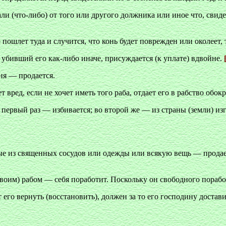
али (что-либо) от того или другого должника или иное что, свид
о пошлет туда и случится, что конь будет поврежден или околеет
убивший его как-либо иначе, присуждается (к уплате) вдвойне.
[
ня — продается.
ет вред, если не хочет иметь того раба, отдает его в рабство обок
 в первый раз — избивается; во второй же — из страны (земли) из
е из священных сосудов или одежды или всякую вещь — продается
(своим) рабом — себя поработит. Поскольку он свободного поработ
его вернуть (восстановить), должен за то его господину доставит