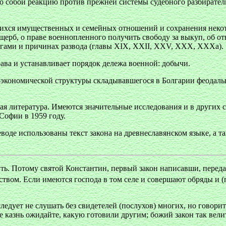
ло собой реакцию против прежней системы судебного разбирате
ющихся имущественных и семейных отношений и сохранения неко
щерб, о праве военнопленного получить свободу за выкуп, об от
угами и причинах развода (главы XIX, XXII, XXV, XXX, ХХХа).
права и устанавливает порядок дележа военной: добычи.
о-экономической структуры складывавшегося в Болгарии феодал
ая литература. Имеются значительные исследования и в других
Софии в 1959 году.
оде использованы текст закона на древнеславянском языке, а та
ть. Потому святой Константин, первый закон написавши, передаю
твом. Если имеются господа в том селе и совершают обряды и (
 следует не слушать без свидетелей (послухов) многих, но гово
е казнь ожидайте, какую готовили другим; божий закон так велит,