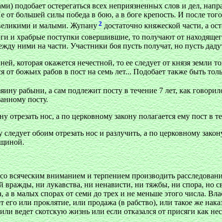
гами) подобает остерегаться всех неприязненных слов и дел, напр
 от большей силы победа в бою, а в боге крепость. И после того 
2
у великими и малыми. Жупану
достаточно княжеской части, а ос
и и храбрые поступки совершившие, то получают от находящего
между ними на части. Участники боя пусть получат, но пусть дадут
ей, которая окажется нечестной, то ее следует от князя земли то
 от божьих рабов в пост на семь лет... Подобает также быть тольк
яину рабыни, а сам подлежит посту в течение 7 лет, как говорило
занному посту.
ну отрезать нос, а по церковному закону полагается ему пост в те
у следует обоим отрезать нос и разлучить, а по церковному закон
нщиной.
 со всяческим вниманием и терпением производить расследование
ражды, ни лукавства, ни ненависти, ни тяжбы, ни спора, но св
а, а в малых спорах от семи до трех и не меньше этого числа. Вл
ет его или проклятие, или продажа (в рабство), или такое же нак
или ведет скотскую жизнь или если отказался от присяги как не