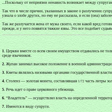
...Поскольку от неприязни ненависть возникает между супругам
Так что в числе причин, указанных в законе о разлучении супру
узнала о злобе других, но ему не рассказала, и если (она) забол
Так же разлучается жена от мужа своего, если какой вред готов
прежде, и у него появятся тяжкие язвы. Это все подобает судьям
1
. Церкви вместе со всем своим имуществом отдавались не толь
среде язычников.
2
. Жупан занимал высокое положение в военной администраци
3
. Кметы являлись низовыми органами государственной власти
4
. Столенз — золотая монета, составлявшая
часть литры зол
1/72
5
. Речь идет о праве церковного убежища.
6
. “Владетель” — осуществлял власть на определенной территор
7
. Имеются в виду супруги.