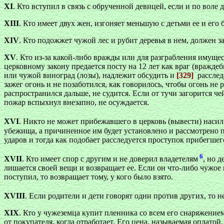
XI
. Кто вступил в связь с обрученной девицей, если и по воле 
XIII
. Кто имеет двух жен, изгоняет меньшую с детьми ее и его б
XIV
. Кто подожжет чужой лес и рубит деревья в нем, должен з
XV
. Кто из-за какой-либо вражды или для разграбления имущес
церковному закону предается посту на 12 лет как враг (враждеб
или чужой виноград (лозы), надлежит обсудить и
[329]
расслед
зажег огонь и не позаботился, как говорилось, чтобы огонь не р
распространился дальше, не судится. Если от тучи загорится че
пожар вспыхнул внезапно, не осуждается.
XVI
. Никто не может прибежавшего в церковь (вывести) наси
убежища, а причиненное им будет установлено и рассмотрено по
ударов и тогда как подобает расследуется проступок прибегшего
6
ХVII
. Кто имеет спор с другим и не доверил владетелям
, но 
лишается своей вещи и возвращает ее. Если он что-либо чужое в
поступил, то возвращает тому, у кого было взято.
XVIII
. Если родители и дети говорят одни против других, то 
XIX
. Кто у чужеземца купит пленника со всем его снаряжением,
от покупателя, когда отработает. Его цена, называемая оплатой