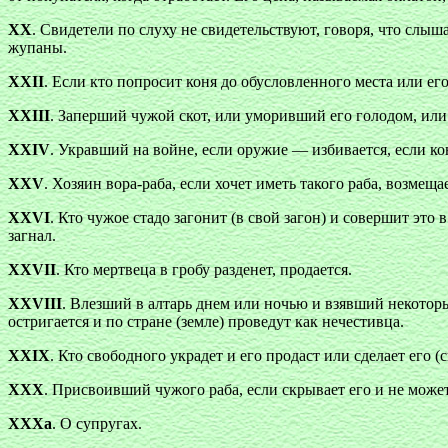
XX
. Свидетели по слуху не свидетельствуют, говоря, что слыш
жупаны.
XXII
. Если кто попросит коня до обусловленного места или ег
ХХIII
. Заперший чужой скот, или уморивший его голодом, или 
XXIV
. Укравший на войне, если оружие — избивается, если ко
XXV
. Хозяин вора-раба, если хочет иметь такого раба, возмеща
XXVI
. Кто чужое стадо загонит (в свой загон) и совершит это
загнал.
XXVII
. Кто мертвеца в гробу разденет, продается.
XXVIII
. Влезший в алтарь днем или ночью и взявший некоторы
остригается и по стране (земле) проведут как нечестивца.
XXIX
. Кто свободного украдет и его продаст или сделает его 
XXX
. Присвоивший чужого раба, если скрывает его и не может 
ХХХа
. О супругах.