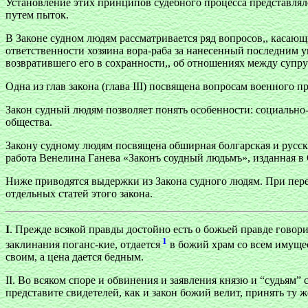
Установление этих принципов судебного процесса представля
путем пыток.
В Законе судном людям рассматривается ряд вопросов,, каса
ответственности хозяина вора-раба за нанесенный последним у
возвратившего его в сохранности,, об отношениях между супр
Одна из глав закона (глава III) посвящена вопросам военного 
Закон судный людям позволяет понять особенности: социальн
общества.
Закону судному людям посвящена обширная болгарская и русск
работа Венелина Ганева «Законъ соудный людьмъ», изданная в 
Ниже приводятся выдержки из Закона судного людям. При перев
отдельных статей этого закона.
I
.
Прежде всякой правды достойно есть о божьей правде говори
1
заклинания поганс-кие, отдается
в божий храм со всем имущес
своим, а цена дается бедным.
II. Во всяком споре и обвинения и заявления князю и “судьям”
представите свидетелей, как и закон божий велит, принять ту ж