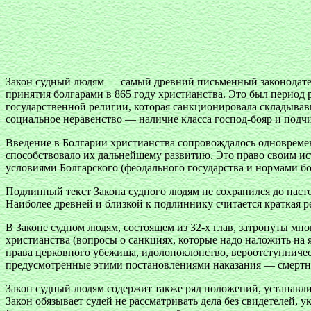
Закон судный людям — самый древний письменный законодател
принятия болгарами в 865 году христианства. Это был период 
государственной религии, которая санкционировала складыва
социальное неравенство — наличие класса господ-бояр и подч
Введение в Болгарии христианства сопровождалось одновреме
способствовало их дальнейшему развитию. Это право своим ис
условиями Болгарского (феодального государства и нормами бо
Подлинный текст Закона судного людям не сохранился до наст
Наиболее древней и близкой к подлиннику считается краткая р
В Законе судном людям, состоящем из 32-х глав, затронуты м
христианства (вопросы о санкциях, которые надо наложить на
права церковного убежища, идолопоклонство, вероотступничес
предусмотренные этими постановлениями наказания — смертная 
Закон судный людям содержит также ряд положений, устанавли
Закон обязывает судей не рассматривать дела без свидетелей, 