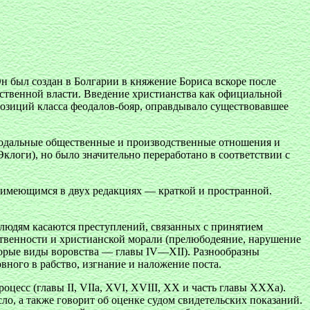
 был создан в Болгарии в княжение Бориса вскоре после
арственной власти. Введение христианства как официальной
озиций класса феодалов-бояр, оправдывало существовавшее
феодальные общественные и производственные отношения и
клоги), но было значительно переработано в соответствии с
, имеющимся в двух редакциях — краткой и пространной.
 людям касаются преступлений, связанных с принятием
ственности и христианской морали (прелюбодеяние, нарушение
торые виды воровства — главы IV—XII). Разнообразны
ного в рабство, изгнание и наложение поста.
есс (главы II, VIIa, XVI, XVIII, XX и часть главы ХХХа).
сло, а также говорит об оценке судом свидетельских показаний.