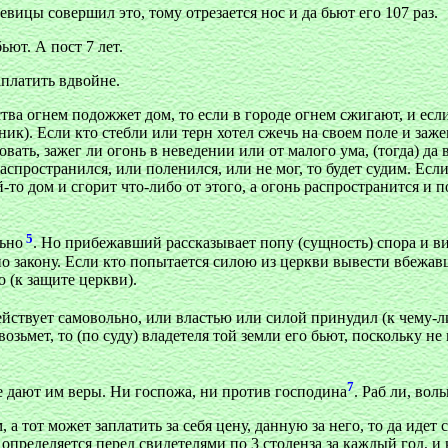
девицы совершил это, тому отрезается нос и да бьют его 107 раз.
ьют. А пост 7 лет.
аплатить вдвойне.
тва огнем подожжет дом, то если в городе огнем сжигают, и если
ник). Если кто стебли или терн хотел сжечь на своем поле и заж
овать, зажег ли огонь в неведении или от малого ума, (тогда) д
аспространился, или поленился, или не мог, то будет судим. Если
й-то дом и сгорит что-либо от этого, а огонь распространится и
5
льно
. Но прибежавший рассказывает попу (сущность) спора и ви
 закону. Если кто попытается силою из церкви вывести вбежавше
 (к защите церкви).
действует самовольно, или властью или силой принудил (к чему-ли
озьмет, то (по суду) владетеля той земли его бьют, поскольку не
7
не дают им веры. Ни госпожа, ни против господина
. Раб ли, вол
 а тот может заплатить за себя цену, данную за него, то да идет
, определяется перед свидетелями по 3 столенза за каждый год, и