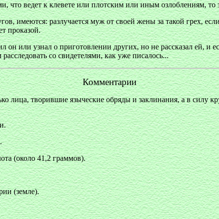
и, что ведет к клевете или плотским или иным озлоблениям, то 
гов, имеются: разлучается муж от своей жены за такой грех, есл
еет проказой.
ил он или узнал о приготовлении других, но не рассказал ей, и е
 расследовать со свидетелями, как уже писалось...
Комментарии
ко лица, творившие языческие обряды и заклинания, а в силу кр
и.
.
ота (около 41,2 граммов).
ии (земле).