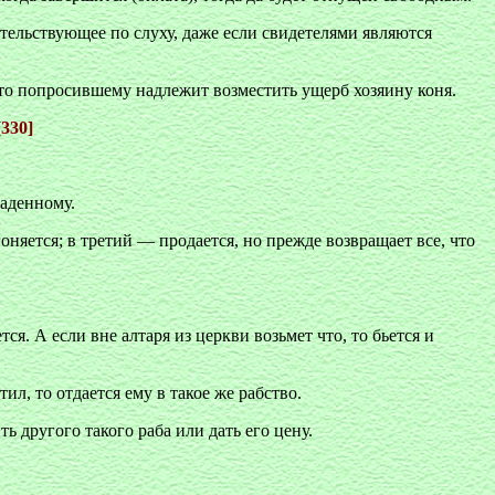
етельствующее по слуху, даже если свидетелями являются
, то попросившему надлежит возместить ущерб хозяину коня.
330]
раденному.
гоняется; в третий — продается, но прежде возвращает все, что
. А если вне алтаря из церкви возьмет что, то бьется и
ил, то отдается ему в такое же рабство.
ь другого такого раба или дать его цену.