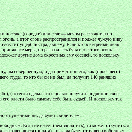
 в поселке (городке) или селе — мечом рассекают, а по
ег огонь, а итог огонь распространился и поджег чужую ниву
а возместит ущерб пострадавшему. Если кто в ветреный день
 принял все меры, но разразилась буря и от этого огонь
 подожжет другие дома окрестных ему соседей, то поскольку
ну, им совершенную, и да примет поп его, как (просящего)
го (туда), то кто бы он ни был, да получит 140 ранящих
бо), (то) если сделал это с целью получить подлинно свое,
 в его власти было самому себе быть судьей. И поскольку так
ьноотпущенный ли, да будет свидетелем.
 свободным. Если не имеет (чем заплатить), то может откупиться
 когда завершится (оплата), тогда да будет отпущен свободным.