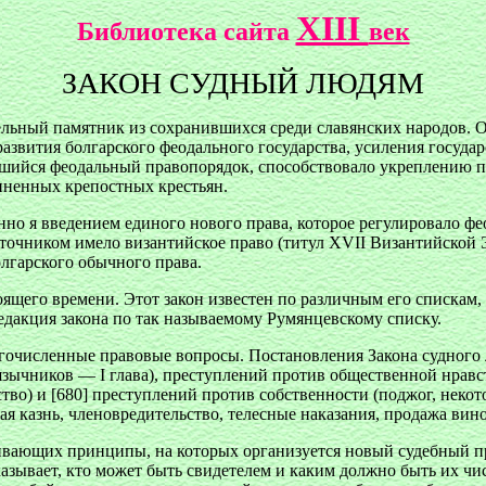
XIII
Библиотека сайта
век
ЗАКОН СУДНЫЙ ЛЮДЯМ
ьный памятник из сохранившихся среди славянских народов. Он
развития болгарского феодального государства, усиления госуд
вшийся феодальный правопорядок, способствовало укреплению п
иненных крепостных крестьян.
нно я введением единого нового права, которое регулировало 
точником имело византийское право (титул XVII Византийской Э
лгарского обычного права.
оящего времени. Этот закон известен по различным его спискам
едакция закона по так называемому Румянцевскому списку.
ногочисленные правовые вопросы. Постановления Закона судного
 язычников — I глава), преступлений против общественной нрав
тво) и [680] преступлений против собственности (поджог, неко
казнь, членовредительство, телесные наказания, продажа винов
вающих принципы, на которых организуется новый судебный проц
указывает, кто может быть свидетелем и каким должно быть их чи