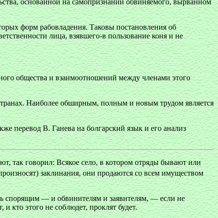
льства, основанной на самопризнании обвиняемого, вырванном
торых форм рабовладения. Таковы постановления об
ветственности лица, взявшего-в пользование коня и не
ьного общества и взаимоотношений между членами этого
 странах. Наиболее обширным, полным и новым трудом является
кже перевод В. Ганева на болгарский язык и его анализ
т, так говорил: Всякое село, в котором отряды бывают или
произносят) заклинания, они продаются со всем имуществом
рить спорящим — и обвинителям и заявителям, — если не
 и кто этого не соблюдет, проклят будет.