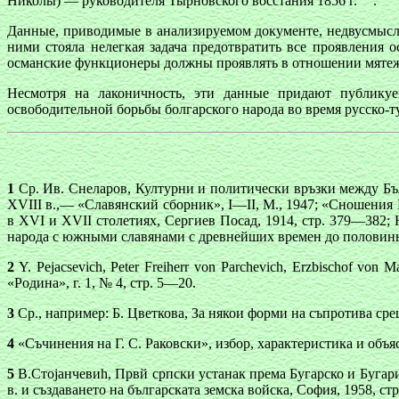
Николы) — руководителя Тырновского восстания 1856 г.
.
Данные, приводимые в анализируемом документе, недвусмысле
ними стояла нелегкая задача предотвратить все проявления
османские функционеры должны проявлять в отношении мятеж
Несмотря на лаконичность, эти данные придают публику
освободительной борьбы болгарского народа во время русско-т
1
Ср. Ив. Снеларов, Културни и политически връзки между Бъ
XVIII в.,— «Славянский сборник», I—II, М., 1947; «Сношения 
в XVI и XVII столетиях, Сергиев Посад, 1914, стр. 379—382;
народа с южными славянами с древнейших времен до половины 
2
Y. Pejacsevich, Peter Freiherr von Parchevich, Erzbischof vo
«Родина», г. 1, № 4, стр. 5—20.
3
Ср., например: Б. Цветкова, За някои форми на съпротива ср
4
«Съчинения на Г. С. Раковски», избор, характеристика и объя
5
В.Стоjанчевиh, Првй српски устанак према Бугарско и Бугари
в. и създаването на българската земска войска, София, 1958, стр