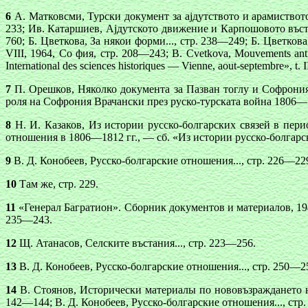
6
А. Матковсми, Турски документ за аjдутството и арамиството
233; Ив. Катаршиев, Аjдутското движение и Карпошовото въстание 
760; Б. Цветкова, За някои форми..., стр. 238—249; Б. Цвет
VIII, 1964, Со фия, стр. 208—243; В. Cvetkova, Mouvements antif
International des sciences historiques — Vienne, aout-septembre», t. 
7
П. Орешков, Няколко документа за Пазван тоглу и Софрония 
роля на Софрония Врачански през руско-турската война 1806—
8
Н. И. Казаков, Из истории русско-болгарских связей в пер
отношения в 1806—1812 гг., — сб. «Из истории русско-болгарс
9
В. Д. Конобеев, Русско-болгарские отношения..., стр. 226—22
10
Там же, стр. 229.
11
«Генерал Багратион». Сборник документов и материалов, 1945, 
235—243.
12
Щ. Атанасов, Селските въстания..., стр. 223—256.
13
В. Д. Конобеев, Русско-болгарские отношения..., стр. 250—255
14
В. Стоянов, Исторически материалы по нововъзраждането на
142—144; В. Д. Конобеев, Русско-болгарские отношения..., стр