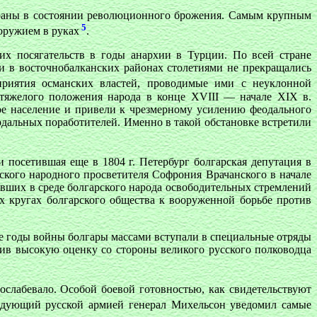
 страны в состоянии революционного брожения. Самым крупным
5
оружием в руках
.
их посягательств в годы анархии в Турции. По всей стране
и в восточнобалканских районах столетиями не прекращались
приятия османских властей, проводимые ими с неуклонной
 тяжелого положения народа в конце XVIII — начале XIX в.
е население и привели к чрезмерному усилению феодального
одальных поработителей. Именно в такой обстановке встретили
 и посетившая еще в 1804 г. Петербург болгарская депутация в
рского народного просветителя Софрония Врачанского в начале
вших в среде болгарского народа освободительных стремлений
 кругах болгарского общества к вооруженной борьбе против
е годы войны болгары массами вступали в специальные отряды
ив высокую оценку со стороны великого русского полководца
слабевало. Особой боевой готовностью, как свидетельствуют
андующий русской армией генерал Михельсон уведомил самые