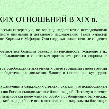
ИХ ОТНОШЕНИЙ В XIX в.
 весьма интересную, но все еще недостаточно исследованную
ного внимания и детального исследования. Таков характер
ени Кирилла и Мефодия. Они содержат новые ценные сведения
ретают все больший размах и интенсивность. Усиление этих
т обыкновенно и с натиском против империи со стороны ее
ее за освобождение захваченных ранее турецкими завоевателями
вободительного движения. Давние и постоянные культурно-
х движений в балканских странах показали, что порабощенные
ссию России становилась все более твердой. Поэтому в течение
ктивизировала вооруженную борьбу порабощенных балканских
рский народ «более всего возлагал свои надежды на блестящее