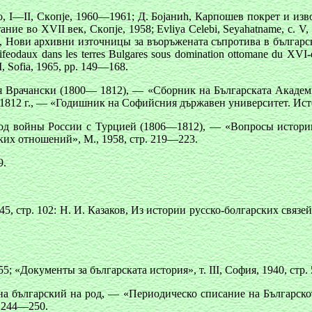
, I—II, Cкoпje, 1960—1961; Д. Бojaниh, Карпошев покрет и извор
во XVII век, Cкoпje, 1958; Evliya Celebi, Seyahatname, с. V, 131
кова, Нови архивни източницы за въоръжената съпротива в бълга
eodaux dans les terres Bulgares sous domination ottomane du XVI-e 
II, Sofia, 1965, pp. 149—168.
Врачански (1800— 1812), — «Сборник на Българската Академия 
1812 г., — «Годишник на Софийсния държавен университет. Исто
иод войны России с Турцией (1806—1812), — «Вопросы истории»
ких отношений», М., 1958, стр. 219—223.
9.
стр. 102: Н. И. Казаков, Из истории русско-болгарских связей...
; «Документы за българcката история», т. III, София, 1940, стр. 
 българский на род, — «Периодическо списание на Българското
. 244—250.