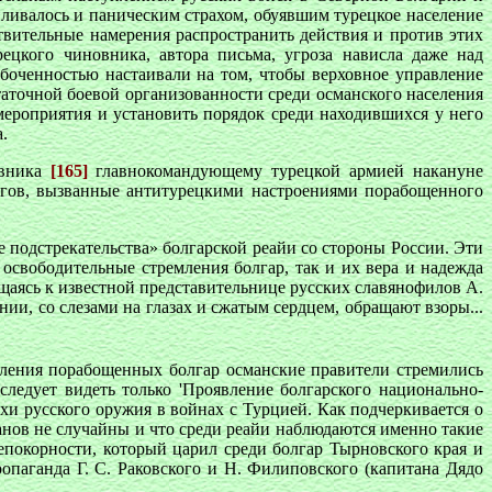
иливалось и паническим страхом, обуявшим турецкое население
твительные намерения распространить действия и против этих
ецкого чиновника, автора письма, угроза нависла даже над
боченностью настаивали на том, чтобы верховное управление
таточной боевой организованности среди османского населения
мероприятия и установить порядок среди находившихся у него
.
овника
[165]
главнокомандующему турецкой армией накануне
гов, вызванные антитурецкими настроениями порабощенного
 подстрекательства» болгарской реайи со стороны России. Эти
свободительные стремления болгар, так и их вера и надежда
щаясь к известной представительнице русских славянофилов А.
ии, со слезами на глазах и сжатым сердцем, обращают взоры...
ления порабощенных болгар османские правители стремились
следует видеть только 'Проявление болгарского национально-
хи русского оружия в войнах с Турцией. Как подчеркивается о
анов не случайны и что среди реайи наблюдаются именно такие
покорности, который царил среди болгар Тырновского края и
паганда Г. С. Раковского и Н. Филиповского (капитана Дядо