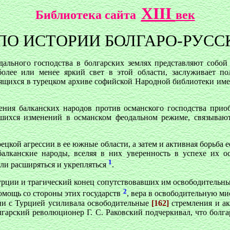
XIII
Библиотека сайта
век
О ИСТОРИИ БОЛГАРО-РУССК
одального господства в болгарских землях представляют собой
лее или менее яркий свет в этой области, заслуживает пол
нящихся в турецком архиве софийской Народной библиотеки им
ения балканских народов против османского господства приоб
вшихся изменений в османском феодальном режиме, связываю
рецкой агрессии в ее южные области, а затем и активная борьба 
лканские народы, вселяя в них уверенность в успехе их ос
1
ли расширяться и укрепляться
.
Турции и трагический конец сопутствовавших им освободительны
2
омощь со стороны этих государств
, вера в освободительную ми
сии с Турцией усиливала освободительные
[162]
стремления и а
олгарский революционер Г. С. Раковский подчеркивал, что болга