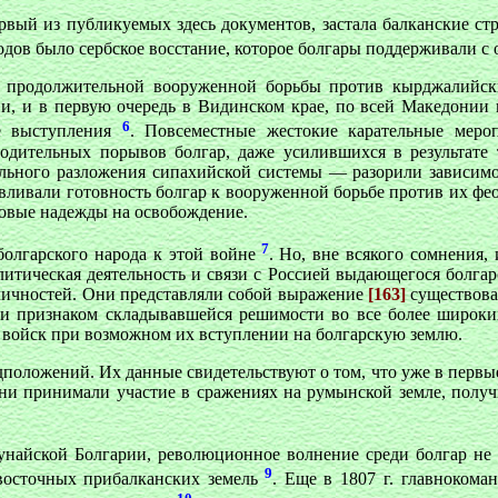
первый из публикуемых здесь документов, застала балканские
ов было сербское восстание, которое болгары поддерживали с 
го продолжительной вооруженной борьбы против кырджалийск
и, и в первую очередь в Видинском крае, по всей Македонии 
6
ие выступления
. Повсеместные жестокие карательные меро
одительных порывов болгар, даже усилившихся в результате
льного разложения сипахийской системы — разорили зависимо
ловливали готовность болгар к вооруженной борьбе против их фе
новые надежды на освобождение.
7
олгарского народа к этой войне
. Но, вне всякого сомнения,
литическая деятельность и связи с Россией выдающегося болга
ичностей. Они представляли собой выражение
[163]
существова
ли признаком складывавшейся решимости во все более широких
 войск при возможном их вступлении на болгарскую землю.
положений. Их данные свидетельствуют о том, что уже в первы
Они принимали участие в сражениях на румынской земле, получ
унайской Болгарии, революционное волнение среди болгар не о
9
восточных прибалканских земель
. Еще в 1807 г. главноком