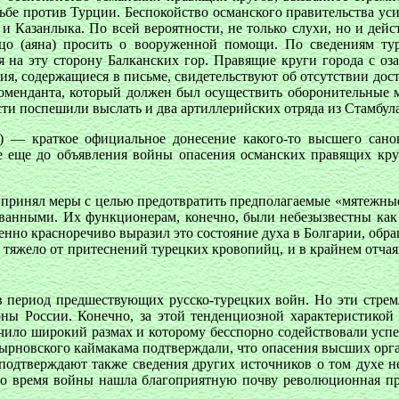
ьбе против Турции. Беспокойство османского правительства ус
 Казанлыка. По всей вероятности, не только слухи, но и дейс
ицо (аяна) просить о вооруженной помощи. По сведениям тур
на эту сторону Балканских гор. Правящие круги города с оза
ия, содержащиеся в письме, свидетельствуют об отсутствии дос
 коменданта, который должен был осуществить оборонительные 
сти поспешили выслать и два артиллерийских отряда из Стамбула
) — краткое официальное донесение какого-то высшего сан
 еще до объявления войны опасения османских правящих кру
 принял меры с целью предотвратить предполагаемые «мятежные
ванными. Их функционерам, конечно, были небезызвестны как о
нно красноречиво выразил это состояние духа в Болгарии, обра
тяжело от притеснений турецких кровопийц, и в крайнем отчаян
 период предшествующих русско-турецких войн. Но эти стрем
роны России. Конечно, за этой тенденциозной характеристикой 
учило широкий размах и которому бесспорно содействовали успе
тырновского каймакама подтверждали, что опасения высших орг
подтверждают также сведения других источников о том духе не
о время войны нашла благоприятную почву революционная про