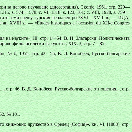
и за негово изучаване (диссертация), Cкoпje, 1961, стр. 220—
5, s. 574— 578; с. VI, 1318, s. 123, 161; с. VIII, 1928, s. 759—
рските земи срещу турския феодален ped/XVI—XVIII в., — ИДА,
аи XVIII s., — «Etudes historiques a l'occasion du XII-е Congres
на науките», III, стр. 1—54; В. Н. Златарски, Политическата
рико-филологически факултет», XIX, 3, стр. 7—85.
, № б, 1955, стр. 42—55; В. Д. Конобеев, Русско-болгарские
, стр. 46; В. Д. Конобеев, Русско-болгарские отношения..., стр.
52, № 101.
 книжовно дружество в Средец (София)», кн. VI, [1883], стр.