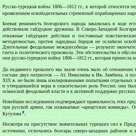
Русско-турецкая война 1806—1812 гг., к которой относится 
проявлением освободительных стремлений порабощенных народ
Боевая решимость болгарского народа закалилась в ходе е
действовали гайдуцкие дружины. В Северо-Западной Болгари
отважные гайдуцкие действия и постоянные повстанческ
методичностью, против народных борцов не ослабили освоб
Длительные феодальные междоусобицы — результат окончате
гнета и политического произвола. Эти обстоятельства и обус
они русско-турецкую войну 1806—1812 гг., которая принесла 
До недавнего прошлого мы знали очень мало об отношении б
составе двух патриотов — Ат. Николаева и Ив. Замбина, и по
XIX в. не были лишь изолированными попытками отдельных л
и утвердившейся веры в спасительную роль России; они бы
османской феодальной власти и к активной поддержке русских
Новейшие исследования подтверждают правильность этих пред
при русской армии, так называемые «арнаутские команды». 
8
Кутузова
.
Несмотря на присутствие значительных турецких сил в Прид
источники, отличались болгары северо-западных районов и 