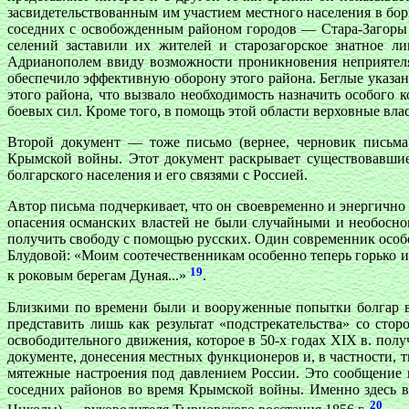
засвидетельствованным им участием местного населения в бор
соседних с освобожденным районом городов — Стара-Загоры и
селений заставили их жителей и старозагорское знатное л
Адрианополем ввиду возможности проникновения неприятеля 
обеспечило эффективную оборону этого района. Беглые указан
этого района, что вызвало необходимость назначить особого
боевых сил. Кроме того, в помощь этой области верховные вла
Второй документ — тоже письмо (вернее, черновик письма
Крымской войны. Этот документ раскрывает существовавшие
болгарского населения и его связями с Россией.
Автор письма подчеркивает, что он своевременно и энергично
опасения османских властей не были случайными и необосно
получить свободу с помощью русских. Один современник особе
Блудовой: «Моим соотечественникам особенно теперь горько и 
19
к роковым берегам Дуная...»
.
Близкими по времени были и вооруженные попытки болгар в
представить лишь как результат «подстрекательства» со сто
освободительного движения, которое в 50-х годах XIX в. пол
документе, донесения местных функционеров и, в частности, 
мятежные настроения под давлением России. Это сообщение 
соседних районов во время Крымской войны. Именно здесь в
20