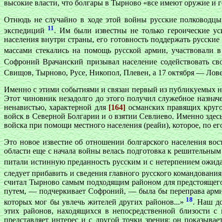
высокие власти, что болгары в Тырново «все имеют оружие и г
Отнюдь не случайно в ходе этой войны русские полководцы
11
экспедиций
. Им были известны не только героические у
населения внутри страны, его готовность поддержать русские
массами стекались на помощь русской армии, участвовали 
Софроний Врачанский призывал население содействовать св
Свищов, Тырново, Русе, Никопол, Плевен, а 17 октября — Лов
Именно с этими событиями и связан первый из публикуемых н
Этот чиновник незадолго до этого получил служебное назнач
ненавистью, характерной для
[164]
османских правящих круго
войск в Северной Болгарии и о взятии Севлиево. Именно здес
войска при помощи местного населения (реайи), которое, по е
Это новое известие об отношении болгарского населения вос
области еще с начала войны велась подготовка к решительным
питали истинную преданность русским и с нетерпением ожида
следует прибавить и сведения главного русского командования
считал Тырново самым подходящим районом для предстоящего 
путем, — подчеркивает Софроний, — была бы переправа арми
18
которых мог бы увлечь жителей других районов...»
. Наш д
этих районов, находящихся в непосредственной близости с
представляет интерес и с другой точки зрения: он показыв