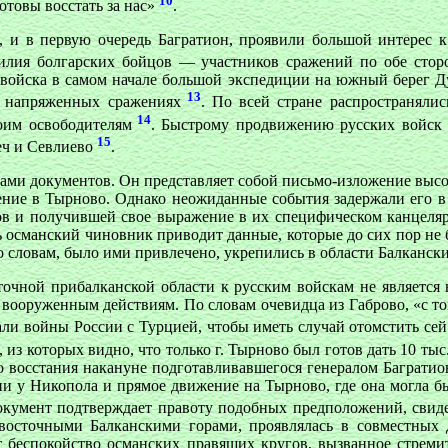
10
отовы восстать за нас»
.
, и в первую очередь Багратион, проявили большой интерес к
силия болгарских бойцов — участников сражений по обе сто
 войска в самом начале большой экспедиции на южный берег Ду
13
в напряженных сражениях
. По всей стране распространялис
14
оим освободителям
. Быстрому продвижению русских войск 
15
еч и Севлиево
.
ами документов. Он представляет собой письмо-изложение высок
ение в Тырново. Однако неожиданные события задержали его в 
в и получившей свое выражение в их специфическом канцеляр
ь османский чиновник приводит данные, которые до сих пор не б
го словам, было ими привлечено, укрепились в области Балканск
точной прибалканской области к русским войскам не является
 вооруженным действиям. По словам очевидца из Габрово, «с тог
ли войны России с Турцией, чтобы иметь случай отомстить се
, из которых видно, что только г. Тырново был готов дать 10 т
восстания накануне подготавливавшегося генералом Багратион
и у Никопола и прямое движение на Тырново, где она могла бы
окумент подтверждает правоту подобных предположений, свидет
 восточными Балканскими горами, проявлялась в совместных 
ает беспокойство османских правящих кругов, вызванное стрем