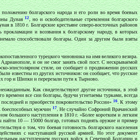
 положению болгарского народа и его роли во время боевых
12
роны Дуная
, но и освободительные стремления болгарского
ная в 1810 г. Болгарские крестьяне северо-восточных районов
ь прокламации и воззвания к болгарскому народу, в которых
немало способствовали болгары. Один за другим были взяты
опоставленного турецкого чиновника на имя великого везира.
Адрианополе, и он не смог занять свой пост. С нескрываемой
ско-эпистолярном стиле, он сообщает о продвижении русских
ыли известны из других источников: он сообщает, что русские
их гор и Шипки и перерезали пути к Тырново.
 неожиданным. Как свидетельствуют другие источники, в этой
о времени все сии болгары, будучи угнетаемы турками, всегда
16
й последней и приобрести покровительство России»
. К этому
17
ыс. боеспособных мужчин
. Не случайно Софроний Врачанский
ом большого наступления в 1810 г. «Более коротким и легким
 найти 10 — 15000 болгар, готовых поднять оружие и пример
ельствуя о том, что боевая готовность болгарского населения
действиях с наступавшей русской армией. Но этот документ
ительным наступлением русских войск в Северной Болгарии и