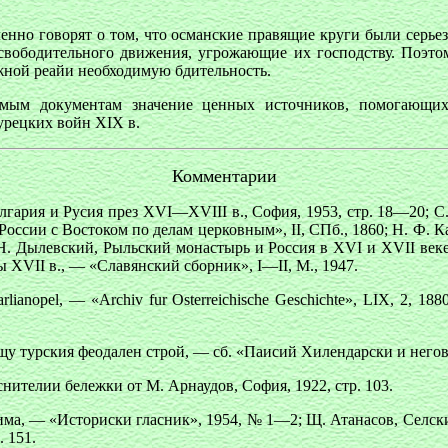
нно говорят о том, что османские правящие круги были серьез
 освободительного движения, угрожающие их господству. Поэто
ной реайи необходимую бдительность.
емым документам значение ценных источников, помогающих
урецких войн XIX в.
Комментарии
лгария и Русия през XVI—XVIII в., София, 1953, стр. 18—20; С
России с Востоком по делам церковным», II, СПб., 1860; Н. Ф.
 Н. Дылевский, Рыльский монастырь и Россия в XVI и XVII веке
XVII в., — «Славянский сборник», I—II, М., 1947.
n Marlianopel, — «Archiv fur Osterreichische Geschichte», LIX, 2
ещу турския феодален строй, — сб. «Паисий Хилендарски и негов
снителии бележки от М. Арнаудов, София, 1922, стр. 103.
ма, — «Историски гласник», 1954, № 1—2; Щ. Атанасов, Селскит
. 151.