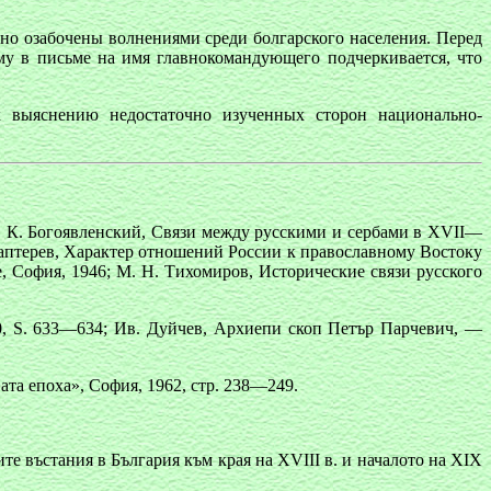
но озабочены волнениями среди болгарского населения. Перед
му в письме на имя главнокомандующего подчеркивается, что
 выяснению недостаточно изученных сторон национально-
. К. Богоявленский, Связи между русскими и сербами в XVII—
 Каптерев, Характер отношений России к православному Востоку
, София, 1946; М. Н. Тихомиров, Исторические связи русского
, 1880, S. 633—634; Ив. Дуйчев, Архиепи скоп Петър Парчевич, —
ата епоха», София, 1962, стр. 238—249.
е въстания в България към края на XVIII в. и началото на XIX