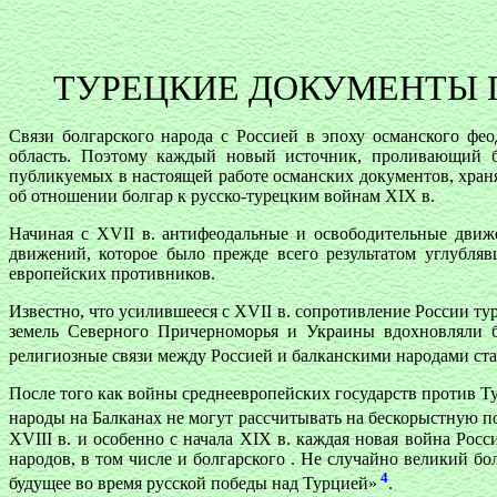
ТУРЕЦКИЕ ДОКУМЕНТЫ П
Связи болгарского народа с Россией в эпоху османского фе
область. Поэтому каждый новый источник, проливающий бо
публикуемых в настоящей работе османских документов, хра
об отношении болгар к русско-турецким войнам XIX в.
Начиная с XVII в. антифеодальные и освободительные движ
движений, которое было прежде всего результатом углубля
европейских противников.
Известно, что усилившееся с XVII в. сопротивление России ту
земель Северного Причерноморья и Украины вдохновляли ба
религиозные связи между Россией и балканскими народами ста
После того как войны среднеевропейских государств против 
народы на Балканах не могут рассчитывать на бескорыстную п
XVIII в. и особенно с начала XIX в. каждая новая война Рос
народов, в том числе и болгарского . Не случайно великий б
4
будущее во время русской победы над Турцией»
.