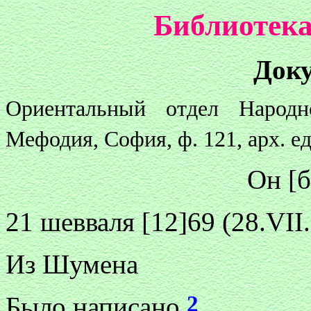
Библиотека
Док
Ориентальный отдел Народ
Мефодия, София, ф. 121, арх. ед
Он [б
21 шевваля [12]69 (28.VII.
Из Шумена
2
Было написано