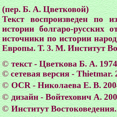
(пер. Б. А. Цветковой)
Текст воспроизведен по и
истории болгаро-русских о
источники по истории народ
Европы. Т. 3. М. Институт В
©
текст - Цветкова Б. А. 197
©
сетевая версия - Тhietmar. 
©
OCR -
Николаева Е. В. 200
©
дизайн - Войтехович А. 20
©
Институт Востоковедения.