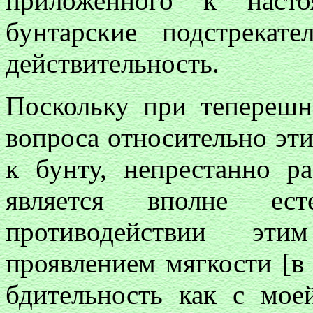
приложенного к насто
бунтарские подстрека
действительность.
Поскольку при теперешн
вопроса относительно эти
к бунту, непрестанно р
является вполне ес
противодействии эт
проявлением мягкости [в
бдительность как с мое