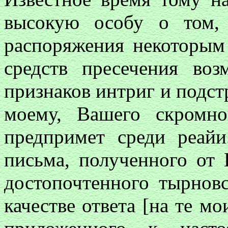
высокую особу о том,
распоряжения некоторым
средств пресечения во
признаков интриг и подстр
моему, Вашего скромно
предпримет среди реайи
письма, полученного от
достопочтенного тырнов
качестве ответа [на те м