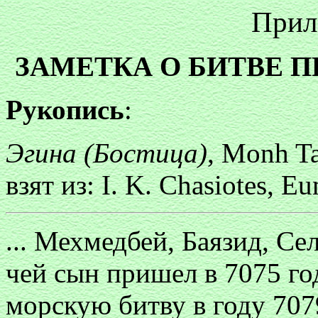
Прил
ЗАМЕТКА О БИТВЕ П
Рукопись
:
Эгина (Бостица)
,
Monh Ta
взят из: I. K. Chasiotes,
Eu
... Мехмедбей, Баязид, Се
чей сын пришел в 7075 год
морскую битву в году 707