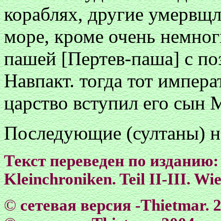
кораблях, другие умервщл
море, кроме очень немног
пашей [Пертев-паша] с по
Навпакт. тогда тот импер
царство вступил его сын М
Последующие (султаны) н
Текст переведен по изданию:
Kleinchroniken. Teil II-III. Wi
©
сетевая версия -Тhietmar. 