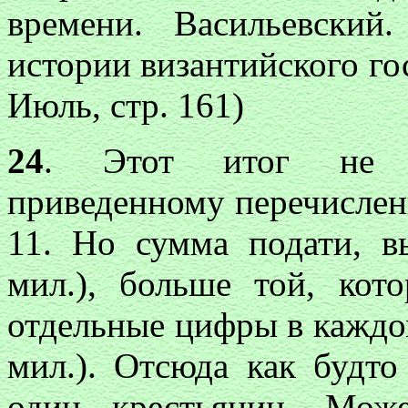
времени. Васильевский
истории византийского гос
Июль, стр. 161)
24
. Этот итог не со
приведенному перечислени
11. Но сумма подати, в
мил.), больше той, кот
отдельные цифры в каждом
мил.). Отсюда как будто
один крестьянин. Мож