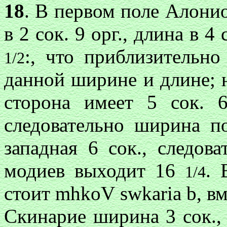
18
. В первом поле Алонио
в 2 сок. 9 орг., длина в 4
:, что приблизительно
1/2
данной ширине и длине; н
сторона имеет 5 сок. 6
следовательно ширина по
западная 6 сок., следов
модиев выходит 16
. 
1/4
стоит
mhkoV swkaria b
, в
Скинарие ширина 3 сок., 