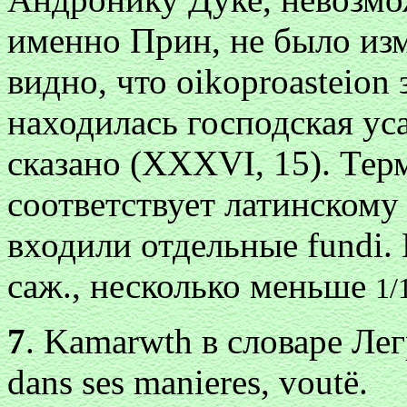
именно Прин, не было из
видно, что
oikoproasteion
з
находилась господская ус
сказано (XXXVI, 15). Те
соответствует латинскому 
входили отдельные fundi. 
саж., несколько меньше
1/
7
.
Kamarwth
в словаре Легр
dans ses manieres, voutё.