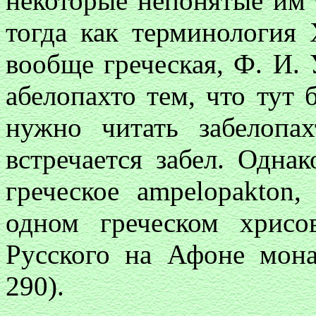
некоторые непонятые им 
тогда как терминология
вообще греческая, Ф. И. 
абелопахто тем, что тут 
нужно читать забелопа
встречается забел. Одна
греческое
ampelopakton
,
одном греческом хрис
Русского на Афоне мона
290).