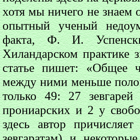
хотя мы ничего не знаем 
опытный ученый недоум
факта, Ф. И. Успенск
Хиландарском практике з
статье пишет: «Общее 
между ними меньше поло
только 49: 27 зевгарей
прониарских и 2 у свобо
здесь автор причисляет
зевгаратам) и некоторы