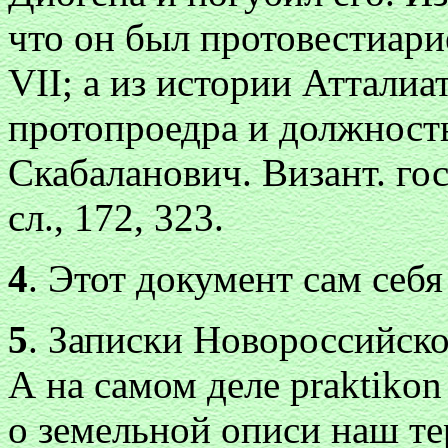
что он был протовестиар
VII; а из истории Атталиа
протопроедра и должность
Скабаланович. Визант. гос
сл., 172, 323.
4
. Этот документ сам
себя
5
. Записки Новороссийског
А на самом деле
praktikon
о земельной описи наш т