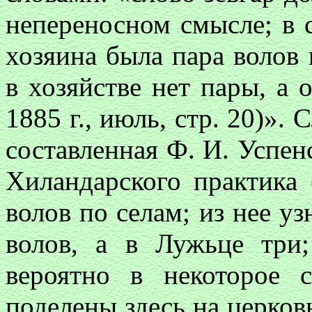
непереносном смысле; в с
хозяина была пара волов 
в хозяйстве нет пары, а 
1885 г., июль, стр. 20)». 
составленная Ф. И. Успе
Хиландарского практика (
волов по селам; из нее уз
волов, а в Лужьце три
вероятно в некоторое 
поделены здесь на церко