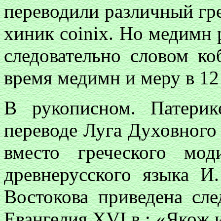
переводили различный гр
хиник
coinix
. Но медимн 
следовательно словом ко
время медимн и меру в 12
В рукописном. Патерик
переводе Луга Духовного
вместо греческого мо
древнерусского
языка И.
Востокова приведена сл
Евангелия XVI в.: «Якож 