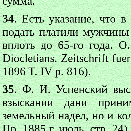
сумма.
34
. Есть указание, что 
подать платили мужчины 
вплоть до 65-го года. О.
Diocletians. Zeitschrift fuе
1896 T. IV p. 816).
35
. Ф. И. Успенский выс
взыскании дани прини
земельный надел, но и ко
Пр. 1885 г. июль, стр. 24