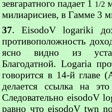
зевгаратного падает 1
м
1/2
милиарисиев, в Гамме 3 м
37
.
EisodoV logariki
дох
противоположность дохо
ясно видно из уста
Благодатной.
Logaria
про
говорится в 14-й главе (A
делается ссылка на это
Следовательно
eisodoV lo
равно что
eisodoV twn n