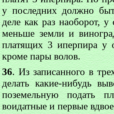
у последних должно быт
деле как раз наоборот, у
меньше земли и виногра
платящих 3 иперпира у о
кроме пары волов.
36
. Из записанного в тре
делать какие-нибудь вы
поземельную подать пл
воидатные и первые вдвое