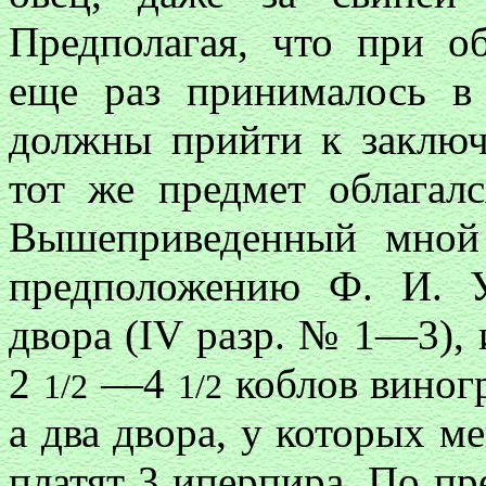
Предполагая, что при о
еще раз принималось в 
должны прийти к заключ
тот же предмет облагалс
Вышеприведенный мной
предположению Ф. И. У
двора (IV разр. № 1—3),
2
—4
коблов виногр
1/2
1/2
а два двора, у которых м
платят 3 иперпира. По п