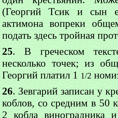
(Георгий Тсик и сын 
актимона вопреки обще
подать здесь тройная про
25
. В греческом текст
несколько точек; из общ
Георгий платил 1
номи
1/2
26
. Зевгарий записан у к
коблов, со средним в 50 
2 кобла виноградника и