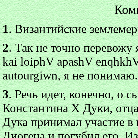
Ком
1
. Византийские землемеры
2
. Так не точно перевожу 
kai loiphV apashV enqhkh
autourgiwn
, я не понимаю.
3
. Речь идет, конечно, о 
Константина X Дуки, отц
Дука принимал участие в
Диогена и погубил его. И