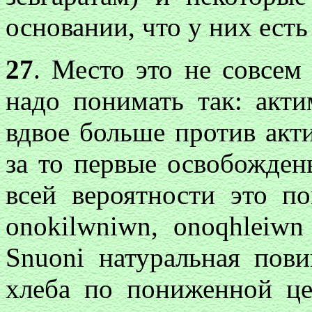
основании, что у них есть
27
. Место это не совсем 
надо понимать так: акт
вдвое больше против акт
за то первые освобожден
всей вероятности это п
onokilwniwn, onoqhleiwn
Snuoni
натуральная повин
хлеба по пониженной це