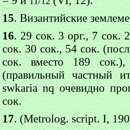
= 9 и
(VI, 12).
11/12
15
. Византийские землемер
16
. 29 сок. 3 орг., 7 сок. 
сок. 30 сок., 54 сок. (по
сок. вместо 189 сок.),
(правильный частный и
swkaria nq
очевидно проп
сок.
17
. (Меtrоlоg. script. I, 190