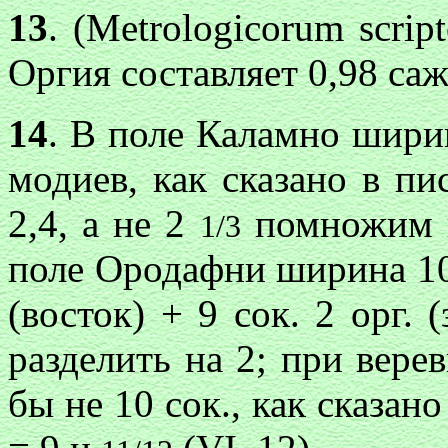
13
. (Metrologicorum scripto
Оргия составляет 0,98 саж
14
. В поле Каламно ширина
модиев, как сказано в пи
2,4, а не 2
помножим н
1/3
поле Ородафни ширина 10 с
(восток) + 9 сок. 2 орг. 
разделить на 2; при вере
бы не 10 сок., как сказан