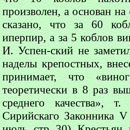
произволен, а основан на
сказано, что за 60 ко
иперпир, а за 5 коблов в
И. Успен-ский не замети
наделы крепостных, внес
принимает, что «виног
теоретически в 8 раз вы
среднего качества», т.
Сирийскаго Законника V 
июль, стр. 30). Крестьян,