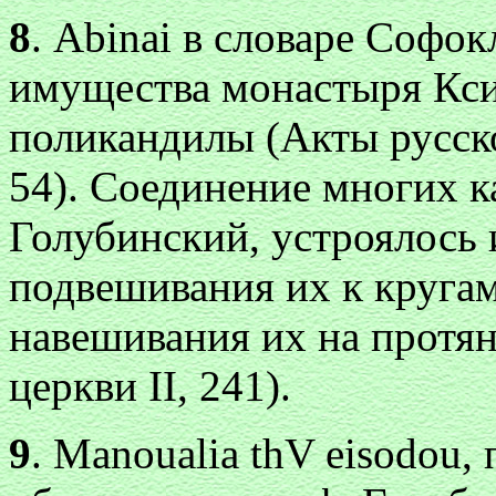
8
.
Abinai
в словаре Софок
имущества монастыря Кс
поликандилы (Акты русско
54). Соединение многих к
Голубинский, устроялось 
подвешивания их к круга
навешивания их на протян
церкви II, 241).
9
.
Manoualia thV eisodou
,