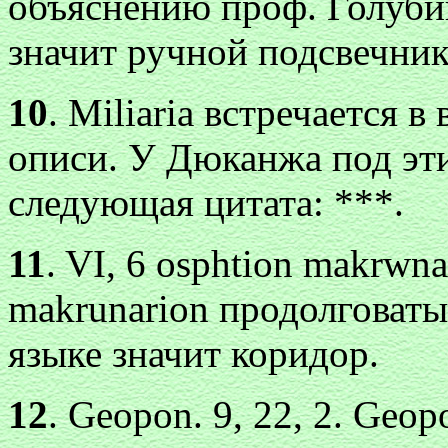
объяснению проф. Голубин
значит ручной подсвечник
10
.
Miliaria
встречается в
описи. У Дюканжа под эт
следующая цитата: ***.
11
. VI, 6
osphtion makrwna
makrunarion
продолговат
языке значит коридор.
12
. Geopon. 9, 22, 2. Gеоpo