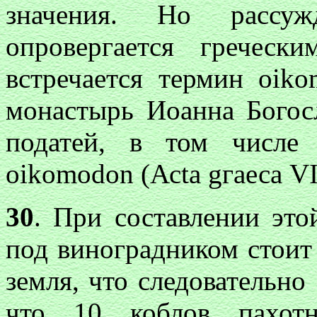
значения. Но раcсу
опровергается греческ
встречается термин
oiko
монастырь Иоанна Богос
податей, в том числе
oikomodon
(Асtа gгаеса VI,
30
. При составлении это
под виноградником стоит 
земля, что следовательно
что 10 коблов пахот