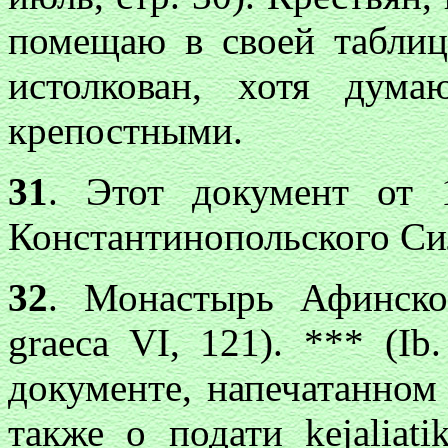
помещаю в своей таблиц
истолкован, хотя дум
крепостными.
31
. Этот документ от 
Константинопольского Сил
32
. Монастырь Афинско
graeca VI, 121). *** (I
документе, напечатанно
также о подати
kejaliati