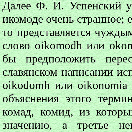
Далее Ф. И. Успенский у
икомоде очень странное; е
то представляется чуждым
слово
oikomodh
или
oko
бы предположить пере
славянском написании исп
oikodomh
или
oikonomia
объяснения этого термин
комад, комид, из котор
значению, а третье не