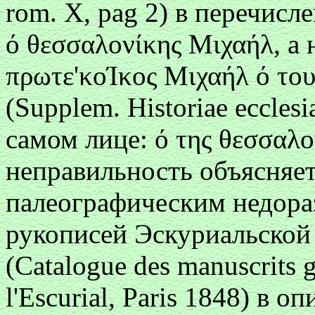
rom. X, pag 2) в перечис
ό
θεσσαλоνίκης Μιχαήλ, a 
πρωτε'κоΊκоς Μιχαήλ ό τо
(Supplem. Historiae ecclesia
самом лице: ό
της θεσσαλо
неправильность объясняет
палеографическим недора
рукописей Эскуриальской
(Catalogue des manuscrits g
l'Escurial, Paris 1848) в 