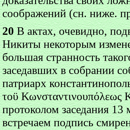
доказательства своих ло
соображений (сн. ниже. пр
20
В актах, очевидно, под
Никиты некоторым измене
большая странность таког
заседавших в собрании со
патриарх константинопо
τоϋ Κωνσταντινоυπόλεως Κ
протоколом заседания 13 м
встречаем подпись смире