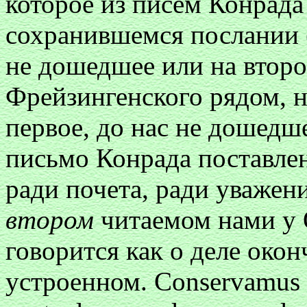
которое из писем Конрада
сохранившемся послании (у
не дошедшее или на второ
Фрейзингенского рядом, н
первое, до нас не дошедш
письмо Конрада поставле
ради почета, ради уважен
втором
читаемом нами y 
говорится как о деле око
устроенном. Conservamus ig