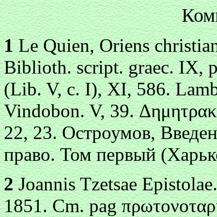
Ком
1
Le Quien, Oriens christian
Biblioth. script. graec. IX, 
(Lib. V, c. I), XI, 586. La
Vindobon. V,
39. Δημητρακό
22, 23. Остроумов, Введе
право. Том первый (Харько
2
Joannis Tzetsae Epistolae.
1851. Cm. pag
πρωτоνоταρί