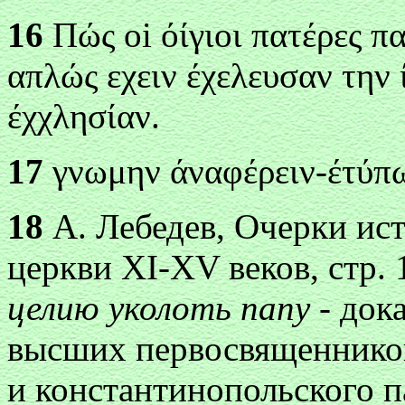
16
Πώς о
і ό
ίγιоι πατέρες 
απλώς εχειν έχελευσαν την
έχχλησίαν
.
17
γνωμην άναφέρειν-έτύπ
18
А. Лебедев, Очерки ис
церкви XI-XV веков, стр. 1
целию уколоть папу -
док
высших первосвященников
и константинопольского па