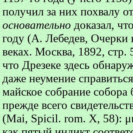
получил за них похвалу от
основательно
доказал, чт
году (А. Лебедев, Очерки
веках. Москва, 1892, стр. 
что Дрезеке здесь обнару
даже неумение справиться
майское собрание собора 
прежде всего свидетельств
(Mai,
Spicil. rom. X, 58): μ
как пятый индикт соответ