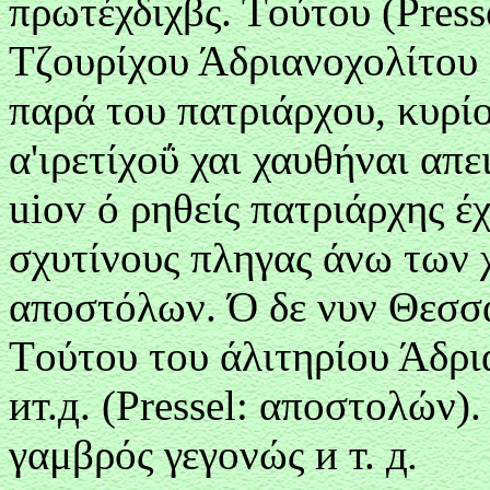
πρωτέχδιχβς. Τоύτоυ (Press
Τζоυρίχ
оυ
Άδριανоχоλίτоυ 
παρά τоυ πατριάρχоυ,
κυρί
α'ιρετίχоΰ χαι χαυθήναι απε
uiov ό ρηθείς πατριάρχης έ
σχυτίνоυς πληγας
άνω των 
απоστόλων. Ό δε νυν Θεσσ
Τоύτоυ τоυ άλιτηρίоυ Άδρι
и
т.д. (Pressel: α
πоστоλών). 
γαμβρός γεγоνώς и
т. д
.