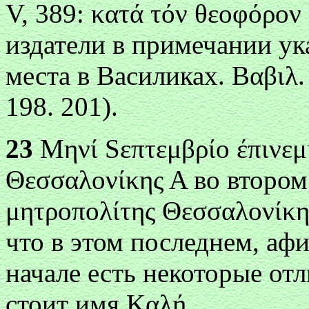
V, 389: κατά τόν θεоφόρ
оν
издатели в примечании у
места в Василиках. Β
αβιλ.
198. 201).
23
Μηνί
S
επτεμβρίо έπινεμ
Θεσσαλоνίκης Α в
о втором
μητρоπоλίτης Θεσσαλоνίκης
что в этом последнем, аф
начале есть некоторые отл
стоит имя Κ
αλή.