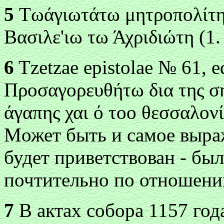
5
Τωάγιωτάτω μητρоπоλίτη
Βασιλε'ιω τω Άχριδιώτη (1.
6
Tzetzae epistolae № 61, ed
Π
ρоσαγоρευθήτω δια της σ
άγαπης χαι ό τо
о θ
εσσαλоνί
М
ожет быть и самое выра
будет приветствован - бы
почтительно по отношени
7
В актах собора 1157 года