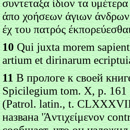
συντεταξα ίδιον τα υμέτερα 
άπο χοήσεων άγιων άνδρων
έχ του πατρός έκπορεύεσθα
10
Qui juxta morem sapient
artium et dirinarum ecriptu
11
В прологе к своей книге
Spicilegium tom. X, p. 161
(Patrol. latin., t. CLXXXV
названа 'Ά
ντιχείμενоν cont
сообщает, что он изложил