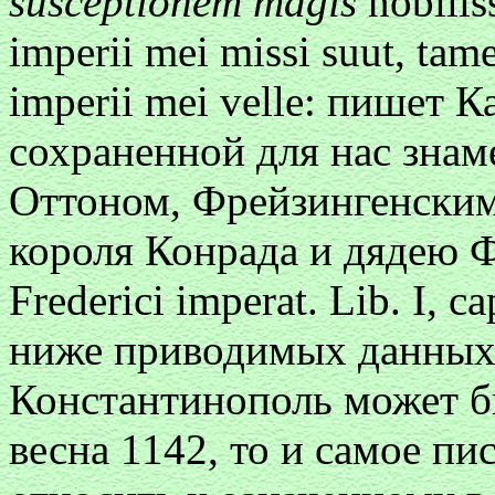
susceptionem magis
nobili
imperii mei missi suut, ta
imperii mei velle: пишет 
сохраненной для нас зна
Оттоном, Фрейзингенским
короля Конрада и дядею 
Frederici imperat. Lib. I, 
ниже приводимых данных
Константинополь может б
весна 1142, то и самое п