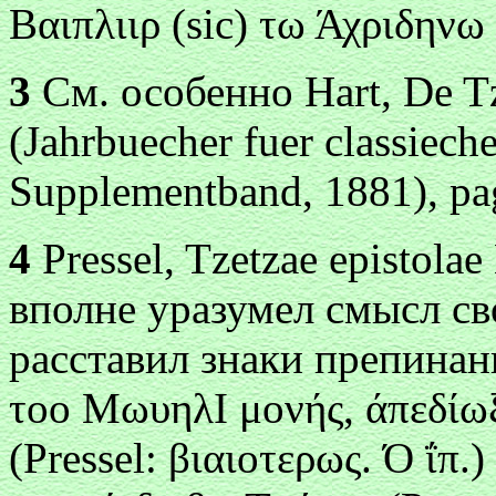
Βαιπλιιρ (sic) τω Άχριδηνω 
3
См. особенно Hart, De Tze
(Jahrbuecher fuer classiech
Supplementband, 1881), pa
4
Pressel, Tzetzae epistola
вполне уразумел смысл св
расставил знаки препинан
τо
о Μ
ωυηλΙ μоνής, άπεδίω
(Pressel: βιαιоτερως.
Ό ΐπ.)