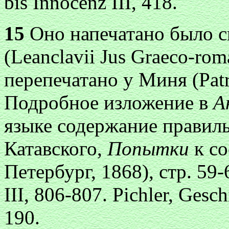
bis Innocenz III, 418.
15
Оно напечатано было с
(Leanclavii Jus Graeco-rom
перепечатано у Миня (Patro
Подробное изложение в
А
языке содержание правиль
Катавского,
Попытки
к с
Петербург, 1868), стр. 59-
III, 806-807. Pichler, Gesch
190.