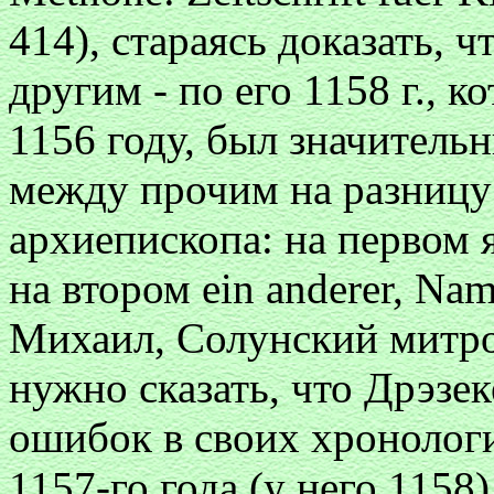
414), стараясь доказать, 
другим - по его 1158 г., 
1156 году, был значитель
между прочим на разницу
архиепископа: на первом 
на втором ein anderer, Na
Михаил, Солунский митро
нужно сказать, что Дрэзе
ошибок в своих хронолог
1157-го года (у него 115