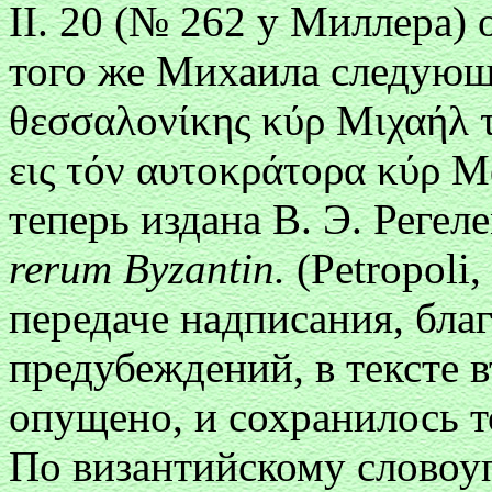
II. 20 (№ 262 y Миллера)
того же Михаила следующи
θεσσαλоνίκης κύρ Μιχαήλ τ
εις τόν αυτоκράτоρα κύρ 
теперь издана
Β. Э
. Регел
rerum Byzantin.
(Petropoli,
передаче надписания, бла
предубеждений, в тексте в
опущено, и сохранилось т
По византийскому словоу