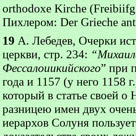
orthodoxe Kirche (Freibiifg
Пихлером: Der Grieche antwo
19
А. Лебедев, Очерки ис
церкви, стр. 234:
“Михаил
Фессалоиикийского
”
при 
года и 1157 (y него 1158 г
который в статье своей о
разницею имен двух очень
иерархов Солуня пользует