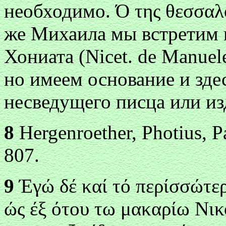
необходимо. Ό
της θεσσαλ
же Михаила мы встретим 
Хониата (Nicet. de Manuele 
но имеем основание и зде
несведущего писца или из
8
Hergenroether, Photius, Pa
807.
9
Έγώ δέ καί τό περίσσώτε
ώς έξ ότου τω μακαρίω Νικ