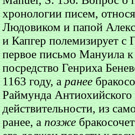
хронологии писем, относ
Людовиком и папой Алекс
и Капгер полемизирует с Г
первое письмо Мануила к
посредство Генриха Бенев
1163 году, a
ранее
бракосо
Раймунда Антиохийского -
действительности, из само
ранее, a
позже
бракосочет