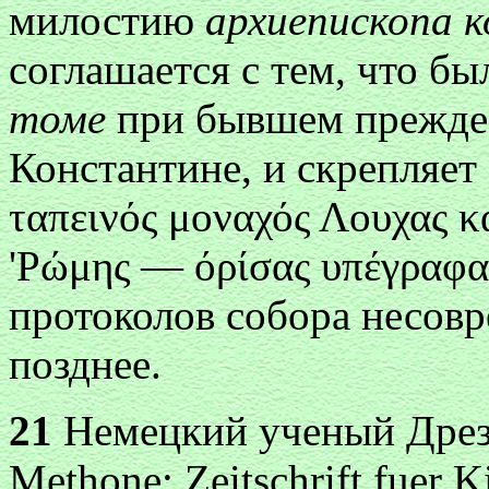
милостию
архиепископа 
соглашается с тем, что б
томе
при бывшем прежде
Константине, и скрепляет
ταπεινός μοναχός Λουχας
κ
'Ρώμης
—
όρίσας υπέγραφα
протоколов собора несов
позднее.
21
Немецкий ученый Дрезек
Methone: Zeitschrift fuer K