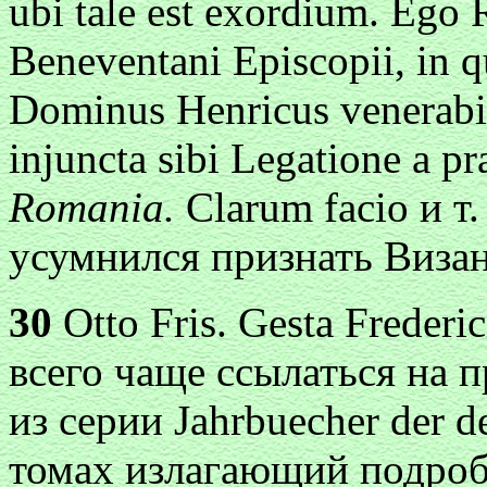
ubi tale est exordium. Ego 
Beneventani Episcopii, in q
Dominus Henricus venerabili
injuncta sibi Legatione а 
Romania.
Clarum facio и
т
усумнился признать Визан
30
Otto Fris. Gesta Frederi
всего чаще ссылаться на п
из серии Jahrbuecher der d
томах излагающий подроб