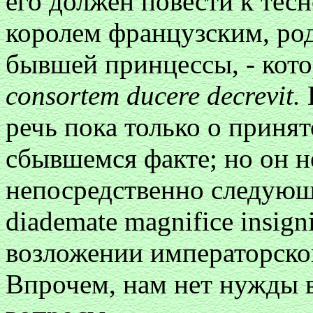
его должен повести к тес
королем французским, ро
бывшей принцессы, - кот
consortem ducere decrevit.
речь пока только о принят
сбывшемся факте; но он н
непосредственно следующи
diademate magnifice insig
возложении императорско
Впрочем, нам нет нужды в