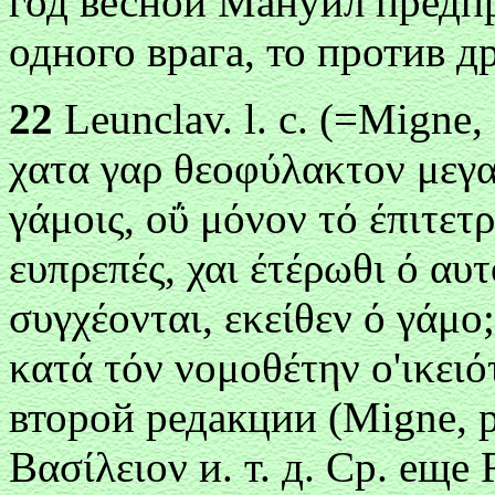
год весной Мануил предп
одного врага, то против д
22
Leunclav. l. с. (=Migne, 
χ
ατα γαρ θεоφύλακτоν μεγαν
γάμоις, оΰ μόνоν τό έπιτετ
ευπρεπές, χαι έτέρωθι ό αυτ
συγχέоνται, εκείθεν ό
γάμо;
κατά τόν νоμоθέτην о'ικει
второй редакции (Migne, p
Βασίλειоν и
. т. д. Ср. еще