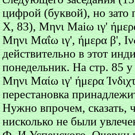
цифрой (буквой), но зато 
Χ
, 83), Μηνι
Maiω ιγ
'
ήμερα
Μ
ηνι Μαΐω ιγ', ήμερα β', Ινδ
действительно в этот инд
понедельник. На стр. 85 y
Μ
ηνι Μαίω ιγ' ήμερα Ίνδιχτ
перестановка принадлежи
Нужно впрочем, сказать,
нисколько не были увлече
Ф. И Успенского, Очерки в