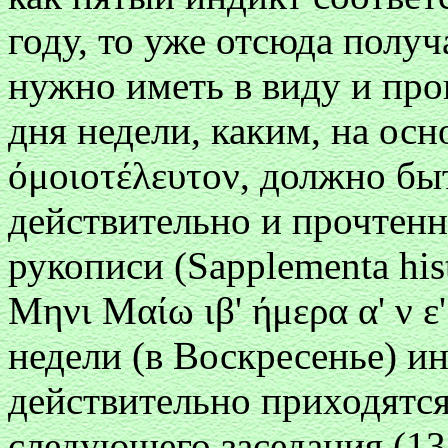
году, то уже отсюда получ
нужно иметь в виду и пр
дня недели, каким, на ос
ό
μоιоτέλευτоν, д
олжно быт
действительно и прочтенн
рукописи (Sapplementa his
Μηνι Μαίω ιβ' ήμερα α' ν ε'
недели (в Воскресенье) ин
действительно приходятся
следующего заседания (13