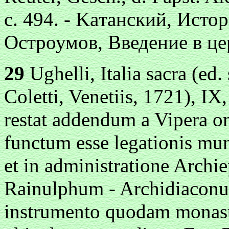
c. 494. - Κaт
aнский, Истор
Остроумов, Введение в цер
29
Ughelli, Italia sacra (ed.
Coletti, Venetiis, 1721), I
restat addendum a Vipera o
functum esse legationis mu
et in administratione Archie
Rainulphum - Archidiaconum
instrumento quodam monaster