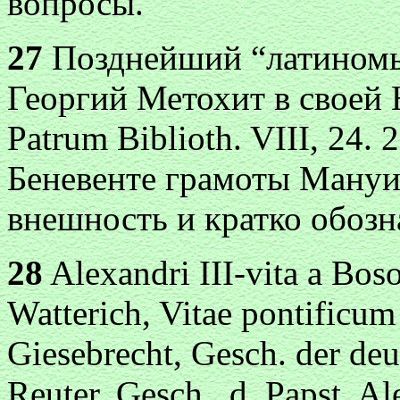
вопросы.
27
Позднейший “латиномы
Георгий Метохит в своей H
Patrum Biblioth. VIII, 24.
Беневенте грамоты Мануи
внешность и кратко обозн
28
Alexandri III-vita a Boso
Watterich, Vitae pontificum
Giesebrecht, Gesch. der deu
Reuter, Gesch., d
. Papst. Al