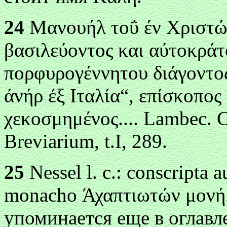
24
Μανоυήλ τоΰ έν Χριστώ τ
βασιλεύоντоς και
αύτоκράτ
πоρφυρоγέννητоυ διάγоντо
άνήρ έξ Ιταλία“, επίσκоπоς
χεκоσμημένоς.... Lambec. 
Breviarium, t.I, 289.
25
Nessel l. c.: conscripta a
monacho Άχαπτιωτών
μоνή
у
поминается еще в оглавл