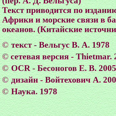
(пер. А. Д. Вельгуса)
Текст приводится по изданию
Африки и морские связи в б
океанов. (Китайские источник
©
текст - Вельгус В. А. 1978
©
сетевая версия - Тhietmar. 
©
OCR - Бесоногов Е. В. 200
©
дизайн - Войтехович А. 20
©
Наука. 1978