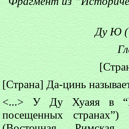
Фрагмент из “Историчес
Ду Ю (7
Гл
[Стра
[Страна] Да-цинь называе
<...> У Ду Хуаяя в “
посещенных странах”) 
(Восточная Римска