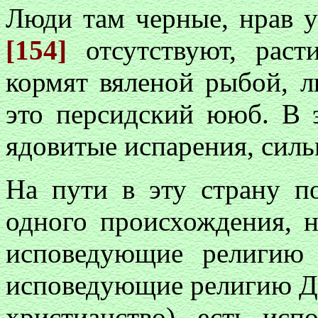
Люди там черные, нрав у
[154]
отсутствуют, раст
кормят вяленой рыбой, л
это персидский ююб. В 
ядовитые испарения, сильн
На пути в эту страну п
одного происхождения, н
исповедующие религию 
исповедующие религию Да
христианство), есть ис