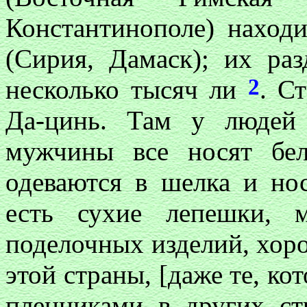
Константинополе) наход
(Сирия, Дамаск); их раз
2
несколько тысяч ли
. С
Да-цинь. Там у людей
мужчины все носят бе
одеваются в шелка и но
есть сухие лепешки, 
поделочных изделий, хор
этой страны, [даже те, ко
пленниками в других ст