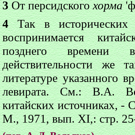
3
От персидского
хорма
'ф
4
Так в исторических 
воспринимается китай
позднего времени в
действительности же т
литературе указанного в
левирата. См.: В.А. В
китайских источниках, - 
М., 1971, вып. XI,: стр. 25