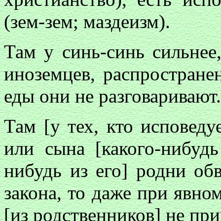
(зем-зем; маздеизм).
Там у синь-синь сильнее,
иноземцев, распростран
еды они не разговаривают.
Там [у тех, кто исповеду
или сына [какого-нибудь
нибудь из его] родни об
закона, то даже при явном
[из родственников] не при