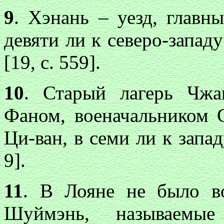
9
. Хэнань – уезд, главн
девяти ли к северо-западу
[19, с. 559].
10
. Старый лагерь Чж
Фаном, военачальником 
Ци-ван, в семи ли к запад
9].
11
. В Лояне не было в
Шуймэнь, называемы