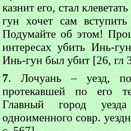
казнит его, стал клеветать
гун хочет сам вступить
Подумайте об этом! Про
интересах убить Инь-гун
Инь-гун был убит [26, гл 33
7
. Лочуань – уезд, по
протекавшей по его т
Главный город уезд
одноименного совр. уездн
с. 567].