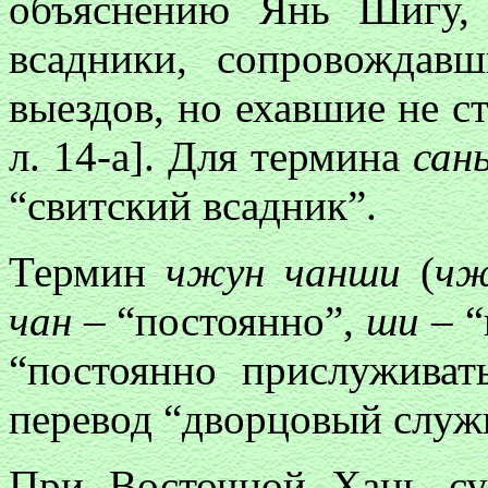
объяснению Янь Шигу
всадники, сопровождав
выездов, но ехавшие не ст
л. 14-а]. Для термина
сан
“свитский всадник”.
Термин
чжун чанши
(
чж
чан
– “постоянно”,
ши
– “
“постоянно прислуживат
перевод “дворцовый служ
При Восточной Хань су