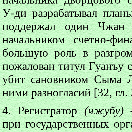
У-ди разрабатывал планы
поддержал один Чжан 
начальником счетно-фин
большую роль в разгром
пожалован титул Гуанъу 
убит сановником Сыма 
ними разногласий [32, гл. 3
4
. Регистратор
(чжубу)
–
при государственных орг