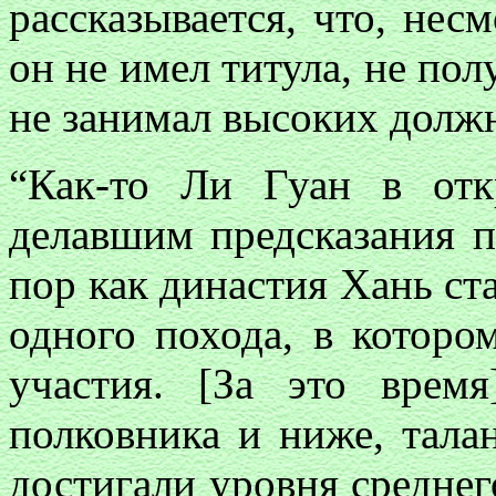
рассказывается, что, нес
он не имел титула, не по
не занимал высоких долж
“Как-то Ли Гуан в от
делавшим предсказания по
пор как династия Хань ста
одного похода, в которо
участия. [За это врем
полковника и ниже, тала
достигали уровня среднег