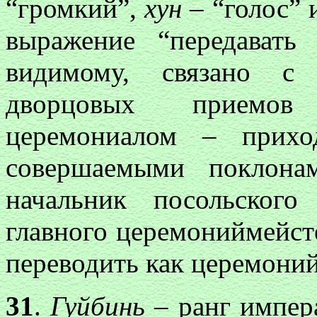
“громкий”,
хун
– “голос”
выражение “передавать
видимому, связано с
дворцовых приемов 
церемониалом – прихо
совершаемыми поклона
начальник посольског
главного церемониймейст
переводить как церемони
31
.
Гуйбинь
– ранг импер