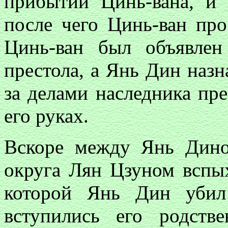
прибытии Цинь-вана, и 
после чего Цинь-ван пр
Цинь-ван был объявлен
престола, а Янь Дин назн
за делами наследника прес
его руках.
Вскоре между Янь Дино
округа Лян Цзуном вспых
которой Янь Дин убил
вступились его родст