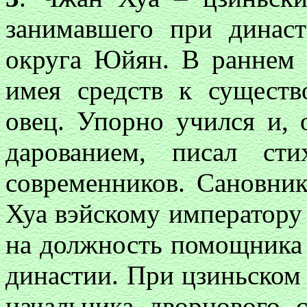
занимавшего при динас
округа Юйян. В раннем д
имея средств к сущест
овец. Упорно учился и,
дарованием, писал ст
современников. Сановни
Хуа вэйскому императору 
на должность помощника 
династии. При цзиньском
начальника дворцового с