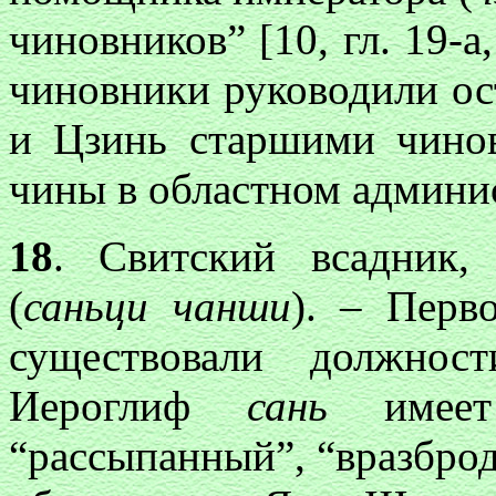
чиновников” [10, гл. 19-а
чиновники руководили ос
и Цзинь старшими чино
чины в областном админи
18
. Свитский всадник,
(
саньци чанши
). – Перв
существовали должно
Иероглиф
сань
имеет 
“рассыпанный”, “вразброд