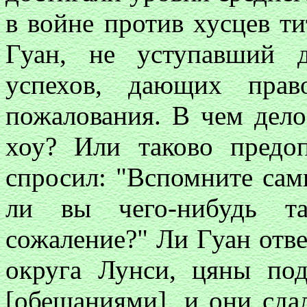
в войне против хусцев ти
Гуан, не уступавший 
успехов, дающих прав
пожалования. В чем дело
хоу? Или таково предо
спросил: "Вспомните сам
ли вы чего-нибудь та
сожаление?" Ли Гуан отве
округа Лунси, цяны по
[обещаниями], и они сда