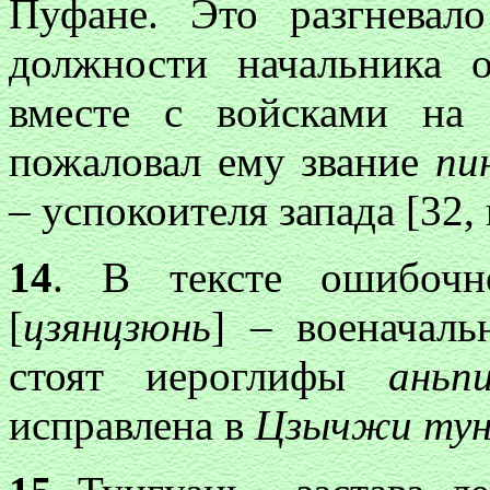
Пуфане. Это разгневал
должности начальника 
вместе с войсками на
пожаловал ему звание
пи
– успокоителя запада [32, г
14
. В тексте ошибоч
[
цзянцзюнь
] – военачаль
стоят иероглифы
аньп
исправлена в
Цзычжи тун