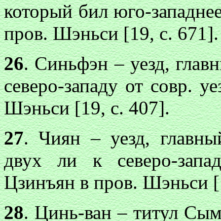
который бил юго-западнее
пров. Шэньси [19, с. 671].
26
. Синьфэн – уезд, глав
северо-западу от совр. у
Шэньси [19, с. 407].
27
. Чиян – уезд, главны
двух ли к северо-запа
Цзинъян в пров. Шэньси [1
28
. Цинь-ван – титул Сым