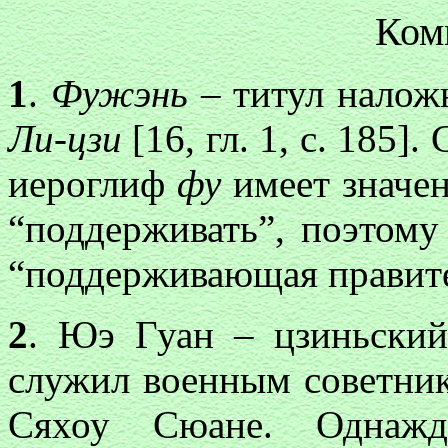
Ком
1
.
Фужэнь
– титул налож
Ли-цзи
[16, гл. 1, с. 185]
иероглиф
фу
имеет значе
“поддерживать”, поэтом
“поддерживающая правите
2
. Юэ Гуан – цзиньски
служил военным советник
Сяхоу Сюане. Однаж