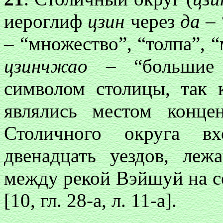
иероглиф
цзин
через
да
– 
– “множество”, “толпа”, “
цзинчжао
– “большие 
символом столицы, так 
являлись местом конце
Столичного округа в
двенадцать уездов, ле
между рекой Вэйшуй на с
[10, гл. 28-а, л. 11-а].