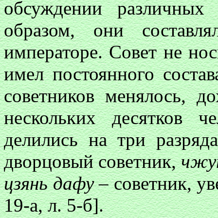
обсуждении различных
образом, они составл
императоре. Совет не нос
имел постоянного состав
советников менялось, д
нескольких десятков ч
делились на три разряд
дворцовый советник,
чжу
цзянь дафу
– советник, ув
19-а, л. 5-б].