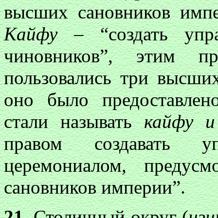
высших сановников имп
Кайфу
– “создать упра
чиновников”, этим п
пользовались три высши
оно было предоставлен
стали называть
кайфу и
правом создавать уп
церемониалом, предус
сановников империи”.
21
. Столичный округ (
цз