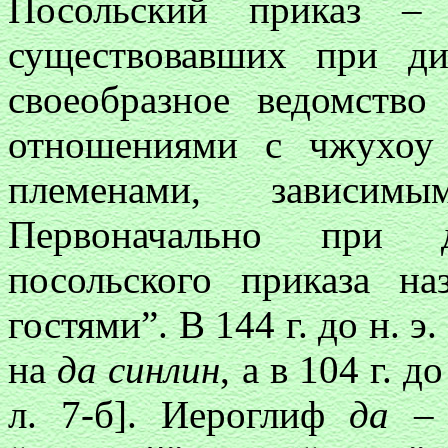
Посольский приказ – 
существовавших при ди
своеобразное ведомство
отношениями с чжухоу
племенами, зависи
Первоначально при 
посольского приказа н
гостями”. В 144 г. до н. э
на
да синлин
, а в 104 г. д
л. 7-б]. Иероглиф
да
– 