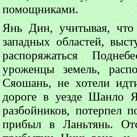
помощниками.
Янь Дин, учитывая, чт
западных областей, выст
распоряжаться Поднеб
уроженцы земель, расп
Сяошань, не хотели идт
дороге в уезде Шанло 
разбойников, потерпел п
прибыл в Ланьтянь. О