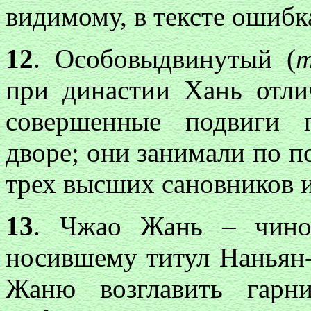
видимому, в тексте ошибка [
12
. Особовыдвинутый (
т
при династии Хань отли
совершенные подвиги 
дворе; они занимали по п
трех высших сановников 
13
. Чжао Жань – чино
носившему титул Наньян
Жаню возглавить гарн