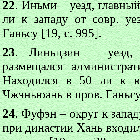
22
. Иньми – уезд, главны
ли к западу от совр. уе
Ганьсу [19, с. 995].
23
. Линьцзин – уезд, 
размещался администра
Находился в 50 ли к ю
Чжэньюань в пров. Ганьсу 
24
. Фуфэн – округ к запад
при династии Хань входил