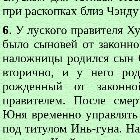
при раскопках близ Чэнду 
6
. У луского правителя Хуэ
было сыновей от законно
наложницы родился сын 
вторично, и у него ро
рожденный от законн
правителем. После смер
Юня временно управлять 
под титулом Инь-гуна. На