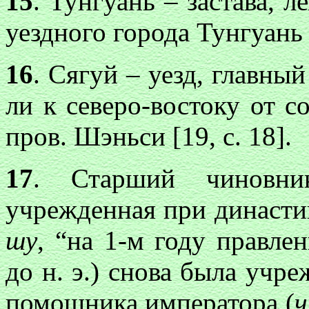
15
. Тунгуань – застава, 
уездного города Тунгуань
16
. Сягуй – уезд, главны
ли к северо-востоку от с
пров. Шэньси [19, с. 18].
17
. Старший чиновни
учрежденная при династи
шу
, “на 1-м году правле
до н. э.) снова была учр
помощника императора (
ч