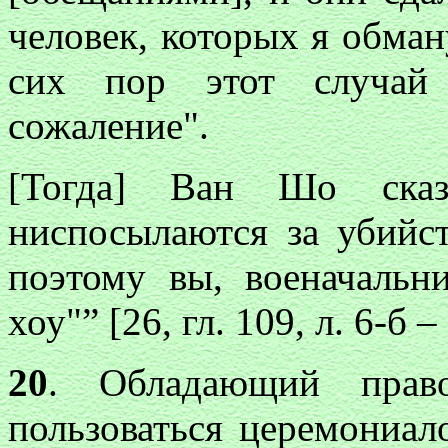
человек, которых я обман
сих пор этот случай
сожаление".
[Тогда] Ван Шо сказа
ниспосылаются за убийс
поэтому вы, военачальн
хоу"” [26, гл. 109, л. 6-б – 
20
. Обладающий право
пользоваться церемониал