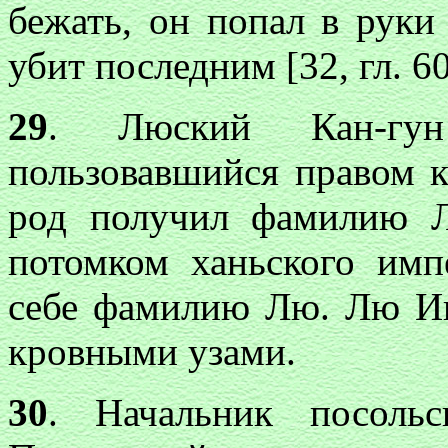
бежать, он попал в рук
убит последним [32, гл. 60,
29
. Люский Кан-гун
пользовавшийся правом к
род получил фамилию 
потомком ханьского имп
себе фамилию Лю. Лю И
кровными узами.
30
. Начальник посольс