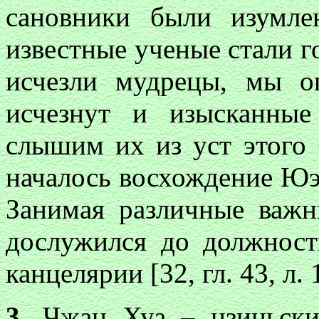
сановники были изумл
известные ученые стали го
исчезли мудрецы, мы о
исчезнут и изысканны
слышим их из уст этого 
началось восхождение Юэ
Занимая различные важн
дослужился до должност
канцелярии [32, гл. 43, л. 
3
. Чжан Хуа – цзиньск