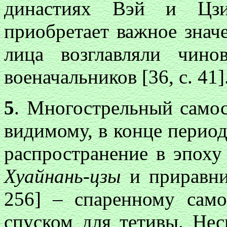
династиях Вэй и Цзин
приобретает важное знач
лица возглавляли чино
военачальников [36, с. 41]
5
. Многострельный самос
видимому, в конце перио
распространение в эпоху
Хуайнань-цзы
и приравни
256] – спаренному сам
спуском для тетивы. Нес