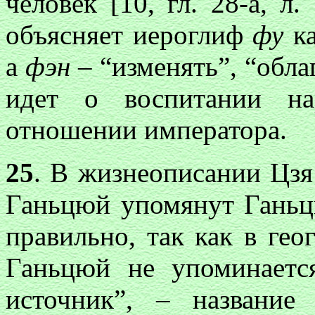
человек [10, гл. 28-а, л
объясняет иероглиф
фу
ка
а
фэн
– “изменять”, “обла
идет о воспитании на
отношении императора.
25
. В жизнеописании Цзя 
Ганьцюй упомянут Ганьцю
правильно, так как в гео
Ганьцюй не упоминается
источник”, – название