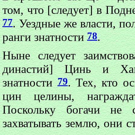
том, что [следует] в Подн
77
. Уездные же власти, по
78
ранги знатности
.
Ныне следует заимствов
династий] Цинь и Хан
79
знатности
. Тех, кто о
цин целины, награждат
Поскольку богачи не 
захватывать землю, они с