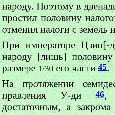
народу. Поэтому в двенад
простил половину налого
отменил налоги с земель 
При императоре Цзин[-
народу [лишь] половину 
45
размере
его части
.
1/30
На протяжении семиде
46
правления У-ди
,
достаточным, а закрома