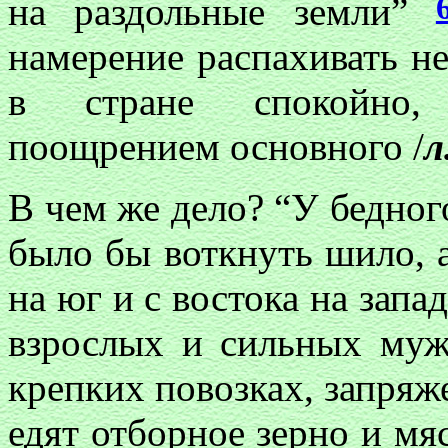
на раздольные земли”
намерение распахивать не
в стране спокойно, 
поощрением основного /
л
В чем же дело? “У бедног
было бы воткнуть шило, а
на юг и с востока на запа
взрослых и сильных муж
крепких повозках, запря
едят отборное зерно и мя