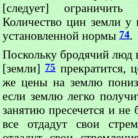
[следует] ограничить
Количество цин земли у
74
установленной нормы
.
Поскольку бродячий люд в
75
[земли]
прекратится, ц
же цены на землю понизя
если землю легко получи
занятию пресечется и не 
все отдадут свои стре
отдадут свои стремлени