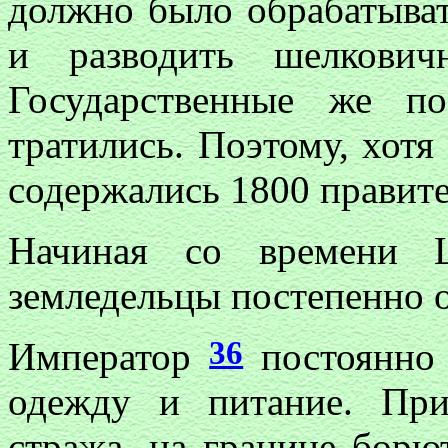
должно было обрабатыват
и разводить шелкович
Государственные же п
тратились. Поэтому, хотя
содержались 1800 правит
Начиная со времени
земледельцы постепенно о
36
Император
постоянно 
одежду и питание. При
стража, на границе борю