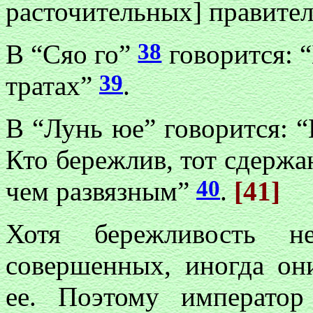
расточительных] правител
38
В “Сяо го”
говорится: 
39
тратах”
.
В “Лунь юе” говорится: “К
Кто бережлив, тот сдерж
40
чем развязным”
.
[41]
Хотя бережливость н
совершенных, иногда о
ее. Поэтому императо