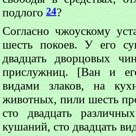
24
подлого
?
Согласно чжоускому ус
шесть покоев. У его с
двадцать дворцовых чи
прислужниц. [Ван и ег
видами злаков, на ку
животных, пили шесть пр
сто двадцать различны
кушаний, сто двадцать ви