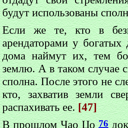
будут использованы сполн
Если же те, кто в без
арендаторами у богатых 
дома наймут их, тем б
землю. А в таком случае 
сполна. После этого не сл
кто, захватив земли св
распахивать ее.
[47]
76
В прошлом Чао Цо
док