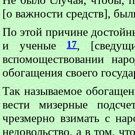
[о важности средств], был
По этой причине достойн
17
и ученые
, [сведу
вспомоществовании наро
обогащения своего госуда
Так называемое обогащени
вести мизерные подсче
чрезмерно взимать с нар
недовольство, а в том, чт