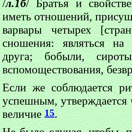
/
л.1б
/ Братья и свойств
иметь отношений, прису
варвары четырех [стра
сношения: являться на
друга; бобыли, сирот
вспомоществования, безв
Если же соблюдается р
успешным, утверждается
15
величие
.
Не было случая, чтобы, 