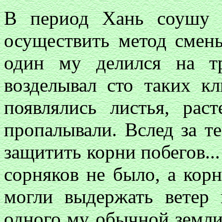
В период Хань соушу
осуществить метод сме
один му делился на тр
возделывал сто таких кл
появлялись листья, рас
пропалывали. Вслед за т
защитить корни побегов..
сорняков не было, а корн
могли выдержать ветер 
одного му обычной земл