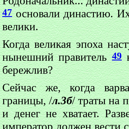
Родоначальник... династии
47
основали династию. Их
велики.
Когда великая эпоха нас
49
нынешний правитель
н
бережлив?
Сейчас же, когда вар
границы, /
л.3б
/ траты на
и денег не хватает. Разв
император должен вести 