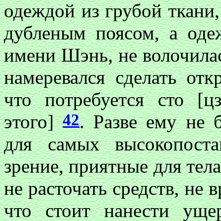
одеждой из грубой ткани,
дубленым поясом, а оде
имени Шэнь, не волочилась
намеревался сделать отк
что потребуется сто [цз
42
этого]
. Разве ему не
для самых высокопост
зрение, приятные для тела
не расточать средств, не в
что стоит нанести ущ