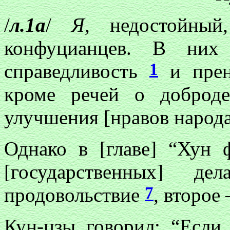
/
л.1а
/
Я,
недостойный
конфуцианцев. В них 
1
справедливость
и прен
кроме речей о доброд
улучшения [нравов народ
Однако в [главе] “Хун
[государственных] д
7
продовольствие
, второ
Кун-цзы говорил: “Если