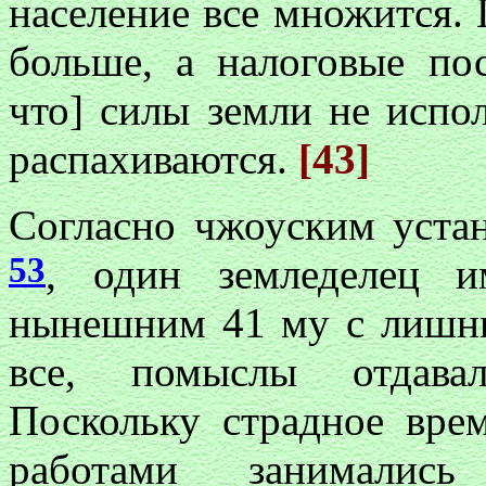
население все множится. 
больше, а налоговые по
что] силы земли не испо
распахиваются.
[43]
Согласно чжоуским уста
53
, один земледелец
нынешним 41 му с лишни
все, помыслы отдавал
Поскольку страдное вре
работами занималис