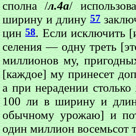
сполна /
л.4а
/ использов
57
ширину и длину
заключ
58
цин
. Если исключить [
селения — одну треть [это
миллионов му, пригодны
[каждое] му принесет до
а при нерадении столько 
100 ли в ширину и длин
обычному урожаю] и пот
один миллион восемьсот 