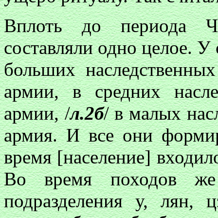
Вплоть до периода Ч
составляли одно целое. У
больших наследственны
армии, в средних насл
армии, /
л.2б
/ в малых на
армия. И все они форми
время [население] входило 
Во время походов же 
подразделения у, лян,