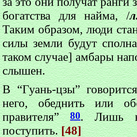
за это они получат ранги 
богатства для найма, /
л
Таким образом, люди стан
силы земли будут сполна
таком случае] амбары напо
слышен.
В “Гуань-цзы” говоритс
него, обеднить или о
80
правителя”
. Лишь в
поступить.
[48]