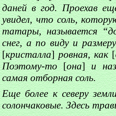
даней в год. Проехав е
увидел, что соль, котор
татары, называется “д
снег, а по виду и размер
[
кристалла
]
ровная, как
[
Поэтому-то
[
она
]
и наз
самая отборная соль.
Еще более к северу земл
солончаковые. Здесь трав