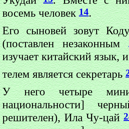
14
восемь человек
.
Его сыновей зовут Код
(поставлен незаконным
изучает китайский язык, и
телем является секретарь
У него четыре мин
национальности] чер
2
решителен), Ила Чу-цай