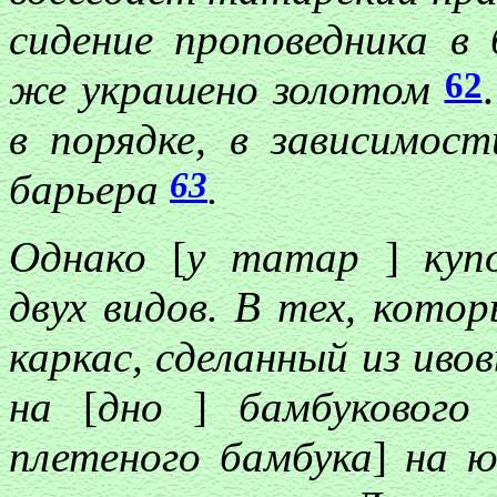
сидение проповедника в
62
же украшено золотом
в порядке, в зависимос
63
барьера
.
Однако
[
у татар
]
купо
двух видов. В тех, кото
каркас, сделанный из иво
на
[
дно
]
бамбукового
плетеного бамбука
]
на ю