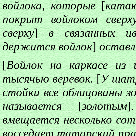
войлока, которые
[
ката
покрыт войлоком сверх
сверху
]
в связанных и
держится войлок
]
оставл
[
Войлок на каркасе из 
тысячью веревок.
[
У шат
стойки все облицованы 
называется
[
золотым
]
вмещается несколько сот
восседает татарский пр