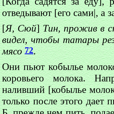
[Когда садятся за еду],
отведывают [его сами|, а 
[
Я, Сюй
]
Тин, прожив в ст
видел, чтобы татары ре
72
мясо
.
Они пьют кобылье молоко
коровьего молока. Нап
наливший [кобылье молоко
только после этого дает п
Б, прежде чем пить, подае