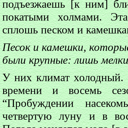
подъезжаешь [к ним] бли
покатыми холмами. Эт
сплошь песком и камешка
Песок и камешки, котор
были крупные: лишь мелки
У них климат холодный. 
времени и восемь се
“Пробуждении насеко
четвертую луну и в во