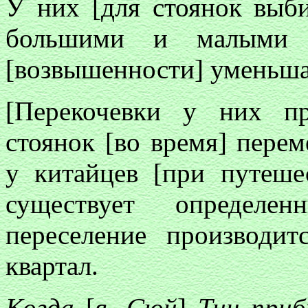
У них [для стоянок выби
большими и малыми 
[возвышенности] уменьша
[Перекочевки у них пр
стоянок [во время] пере
у китайцев [при путеше
существует определе
переселение производит
квартал.
Когда
[
я, Сюй
]
Тин приб