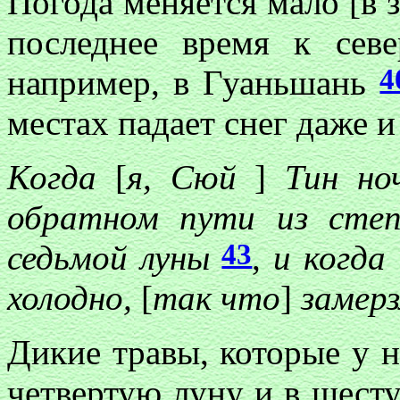
Погода меняется мало [в з
последнее время к сев
4
например, в Гуаньшань
местах падает снег даже и
Когда
[
я, Сюй
]
Тин ноч
обратном пути из степ
43
седьмой луны
,
и когда
холодно,
[
так что
]
замерз
Дикие травы, которые у н
четвертую луну и в шесту