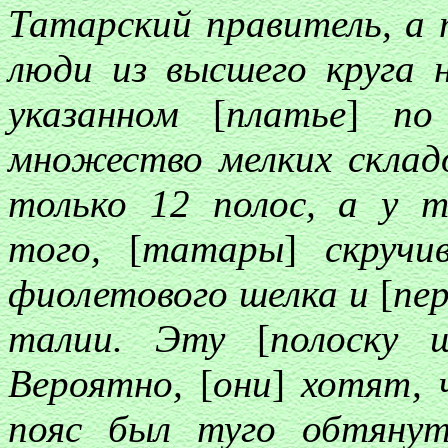
Татарский правитель, 
люди из высшего круга
указанном
[
платье
]
по п
множество мелких склад
только 12 полос, а у 
того,
[
татары
]
скруч
фиолетового шелка и
[
пе
талии. Эту
[
полоску 
Вероятно,
[
они
]
хотят,
пояс был туго обтянут