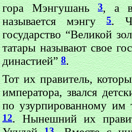
3
гора Мэнгушань
, а 
5
называется мэнгу
. 
государство “Великой зо
татары называют свое го
8
династией”
.
Тот их правитель, котор
императора, звался дет
по узурпированному им 
12
. Нынешний их правит
13
Укудай
. Вместе с ни