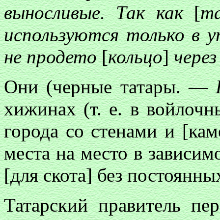
выносливые. Так как
[
т
используются только в 
не продето
[
кольцо
]
через 
Они (черные татары. —
хижинах (т. е. в войлочн
города со стенами и [кам
места на место в зависим
[для скота] без постоянн
Татарский правитель пер