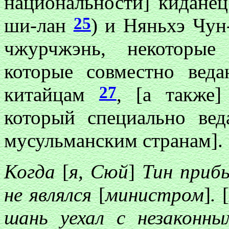
национальности] кидане
25
ши-лан
) и Няньхэ Чу
чжурчжэнь, некоторые
которые совместно вед
27
китайцам
, [а также
который специально вед
мусульманским странам].
Когда
[
я, Сюй
]
Тин прибы
не являлся
[
министром
]
.
шань уехал с незакон