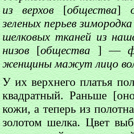
из верхов
[
общества
]
о
зеленых перьев зимородк
шелковых тканей из наше
низов
[
общества
]
—
ф
женщины мажут лицо во
У их верхнего платья пол
квадратный. Раньше [он
кожи, а теперь из полотн
золотом шелка. Цвет выб