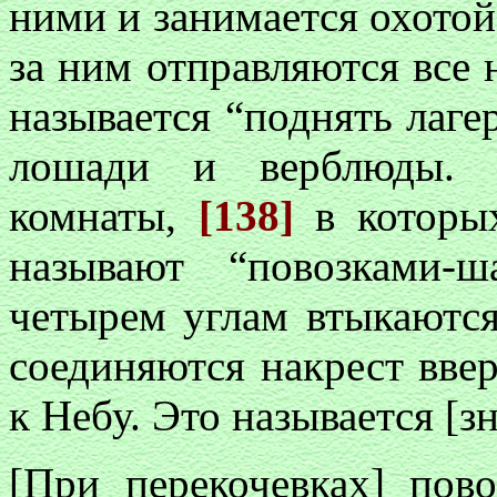
ними и занимается охотой,
за ним отправляются все 
называется “поднять лаге
лошади и верблюды. Н
комнаты,
[138]
в которых
называют “повозками-
четырем углам втыкаются
соединяются накрест вве
к Небу. Это называется [
[При перекочевках] пов