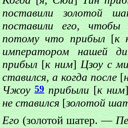
поставили золотой ш
поставили его, чтобы
потому что прибыл
[
к
императором нашей ди
прибыл
[
к ним
]
Цзоу с м
ставился, а когда после
[
59
Чжоу
прибыли
[
к ним
не ставился
[
золотой ша
Его
(золотой шатер. —
Пе