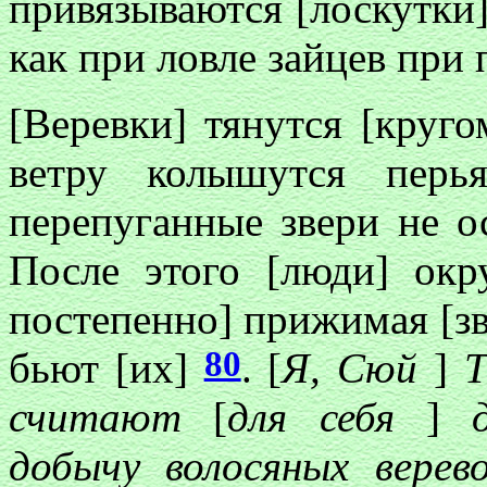
привязываются [лоскутки]
как при ловле зайцев при
[Веревки] тянутся [круг
ветру колышутся перь
перепуганные звери не 
После этого [люди] окр
постепенно] прижимая [зве
80
бьют [их]
. [
Я, Сюй
]
Т
считают
[
для себя
]
д
добычу волосяных верев