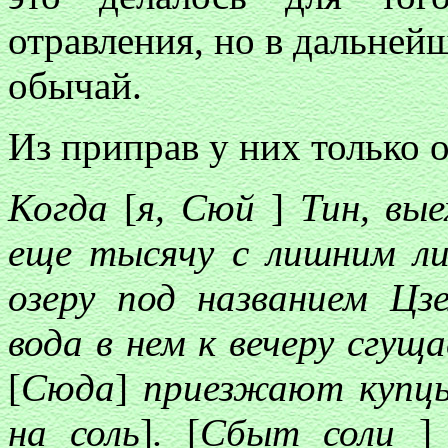
отравления, но в дальней
обычай.
Из приправ у них только о
Когда
[
я, Сюй
]
Тин, вые
еще тысячу с лишним ли
озеру под названием Цз
вода в нем к вечеру сгущ
[
Сюда
]
приезжают купцы
на соль
]
.
[
Сбыт соли
]