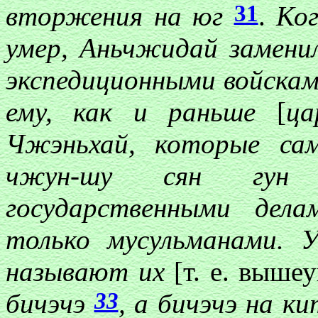
31
вторжения на юг
.
Ко
умер, Аньчжидай замени
экспедиционными войска
ему, как и раньше
[
ца
Чжэньхай, которые са
чжун-шу сян гу
государственными дел
только мусульманами. 
называют их
[т. е. выш
33
бичэчэ
, а бичэчэ на к