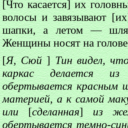
[Что касается] их головн
волосы и завязывают [и
шапки, а летом — шл
Женщины носят на голове
[
Я, Сюй
]
Тин видел, что
каркас делается из
обертывается красным ш
материей, а к самой мак
или
[
сделанная
]
из жел
обертывается темно-син