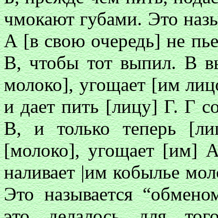
чмокают губами. Это наз
А [в свою очередь] не пье
В, чтобы тот выпил. В в
молоко], угощает [им лицо
и дает пить [лицу] Г. Г с
В, и только теперь [ли
[молоко], угощает [им] 
наливает |им кобылье моло
Это называется “обмен
это делалось для тог