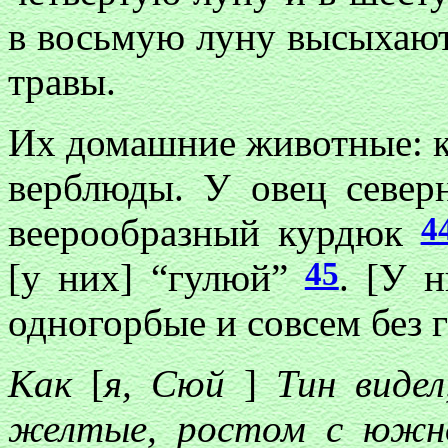
в восьмую луну высыхают.
травы.
Их домашние животные: к
верблюды. У овец севе
4
веерообразный курдюк
45
[у них] “гулюй”
. [У 
одногорбые и совсем без г
Как
[
я, Сюй
]
Тин видел
желтые, ростом с южно