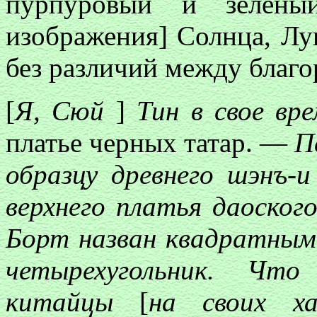
пурпуровый и зелены
изображения] Солнца, Лун
без различий между благ
[
Я, Сюй
]
Тин в свое вр
платье черных татар. —
П
образцу древнего шэнъ-
верхнего платья даоског
Борт назван квадратны
четырехугольник. Что
китайцы
[
на своих ха