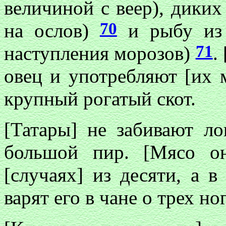
величиной с веер), дики
70
на ослов)
и рыбу из 
71
наступления морозов)
.
овец и употребляют [их 
крупный рогатый скот.
[Татары] не забивают ло
большой пир. [Мясо о
[случаях] из десяти, а в
варят его в чане о трех но