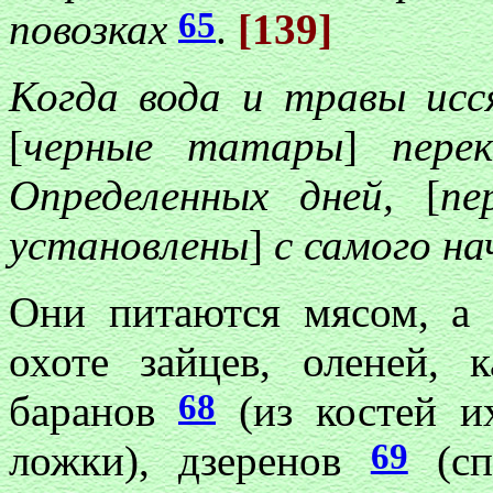
65
повозках
.
[139]
Когда вода и травы ис
[
черные татары
]
перек
Определенных дней,
[
пе
установлены
]
с самого на
Они питаются мясом, а
охоте зайцев, оленей, 
68
баранов
(из костей и
69
ложки), дзеренов
(сп