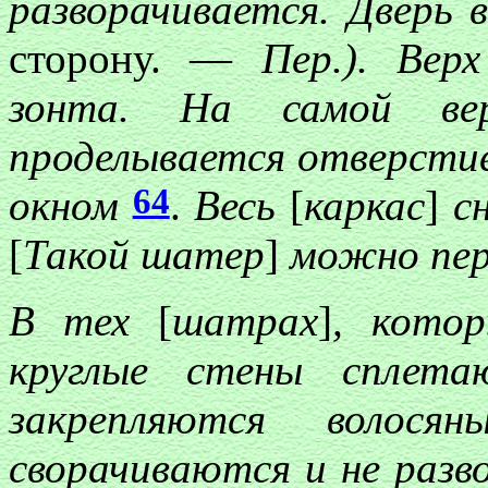
разворачивается. Дверь
сторону. —
Пер.). Вер
зонта. На самой ве
проделывается отверстие
64
окном
.
Весь
[
каркас
]
сн
[
Такой шатер
]
можно пер
В тех
[
шатрах
]
, котор
круглые стены сплета
закрепляются волося
сворачиваются и не разв