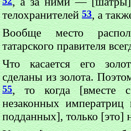
52
, а за ними — [шатры]
53
телохранителей
, а так
Вообще место распол
татарского правителя всег
Что касается его золо
сделаны из золота. Поэто
55
,
то когда [вместе 
незаконных императриц 
подданных], только [это]