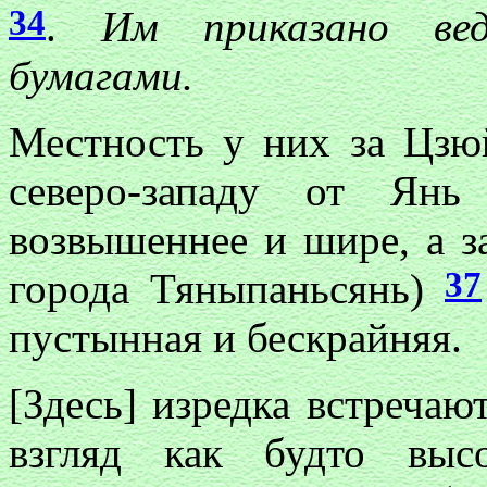
34
.
Им приказано ве
бумагами.
Местность у них за Цз
северо-западу от Ян
возвышеннее и шире, а з
37
города Тяныпаньсянь)
пустынная и бескрайняя.
[Здесь] изредка встреча
взгляд как будто выс