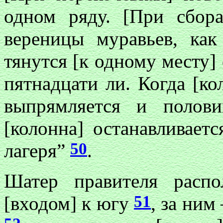
одном ряду. [При сбора
вереницы муравьев, как
тянутся [к одному месту] 
пятнадцати ли. Когда [ко
выпрямляется и полови
[колонна] останавливаетс
50
лагеря”
.
Шатер правителя распо
51
[входом] к югу
, за ним