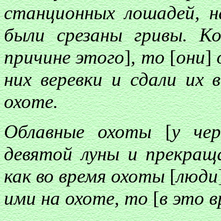
станционных лошадей, 
были срезаны гривы. К
причине этого
]
, то
[
они
]
них веревки и сдали их 
охоте.
Облавные охоты
[
у че
девятой луны и прекра
как во время охоты
[
люди
ими на охоте, то
[
в это 