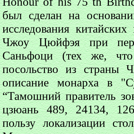
Honour of his 75 th Birth
был сделан на основани
исследования китайских 
Чжоу Цюйфэя при пере
Саньфоци (тех же, чт
посольство из страны Ч
описание монарха в "С
“Тамошний правитель зо
цзюань 489, 24134, 12
пользу локализации ст