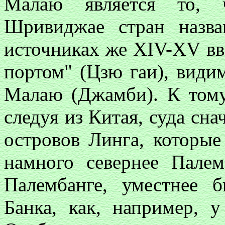
Малаю является то, 
Шривиджае стран назва
источниках же XIV-XV вв
портом" (Цзю гаи), види
Малаю (Джамби). К тому 
следуя из Китая, суда сна
островов Линга, которы
намного севернее Пале
Палембанге, уместнее 
Банка, как, например, 