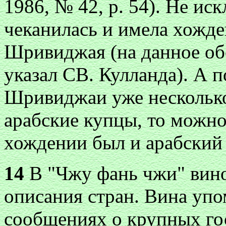
1986, № 42, p. 54). He ис
чеканилась и имела хожде
Шривиджая (на данное об
указал СВ. Кулланда). А 
Шривиджаи уже несколько
арабские купцы, то можно
хождении был и арабский
14
В "Чжу фань чжи" вино
описания стран. Вина упо
сообщениях о крупных гос