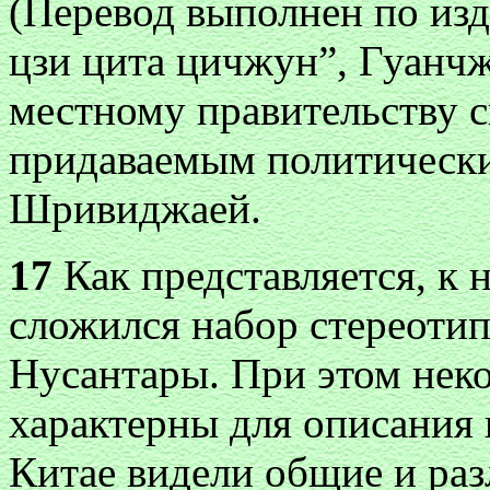
(Перевод выполнен по из
цзи цита цичжун”, Гуанчжо
местному правительству с
придаваемым политическ
Шривиджаей.
17
Как представляется, к н
сложился набор стереоти
Нусантары. При этом нек
характерны для описания 
Китае видели общие и ра