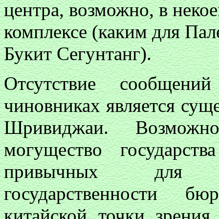
центра, возможно, в неко
комплексе (каким для Пал
Букит Сегунтанг).
Отсутствие сообщени
чиновниках является сущ
Шривиджаи. Возможно
могущество государст
привычных для к
государственности бю
китайской точки зрения