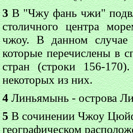
3
В "Чжу фань чжи" подвл
столичного центра море
чжоу. В данном случае 
которые перечислены в 
стран (строки 156-170)
некоторых из них.
4
Линьямынь - острова Ли
5
В сочинении Чжоу Цюйфэ
географическом располо