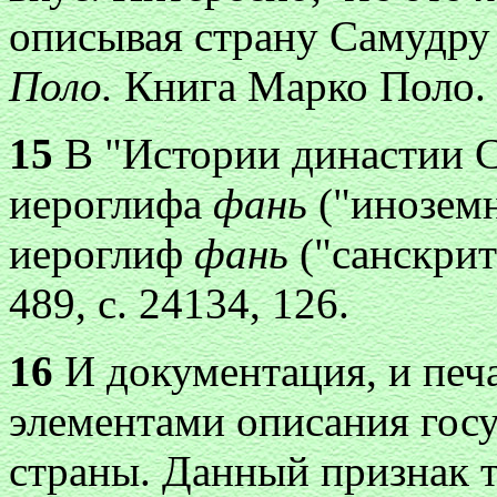
описывая страну Самудру
Поло.
Книга Марко Поло. М
15
В "Истории династии С
иероглифа
фань
("инозем
иероглиф
фань
("санскри
489, с. 24134, 126.
16
И документация, и печ
элементами описания гос
страны. Данный признак т