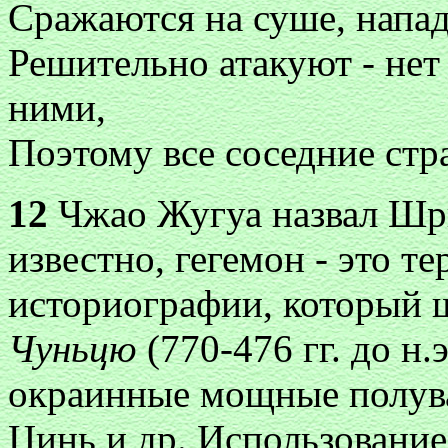
Сражаются на суше, напад
Решительно атакуют - нет 
ними,
Поэтому все соседние стр
12
Чжао Жугуа назвал Шр
известно, гегемон - это 
историографии, который 
Чуньцю
(770-476 гг. до н
окраинные мощные полува
Цинь и др. Использовани