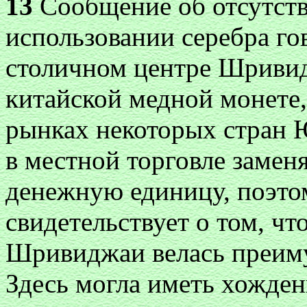
13
Сообщение об отсутст
использовании серебра гов
столичном центре Шривид
китайской медной монете
рынках некоторых стран Ю
в местной торговле заме
денежную единицу, поэто
свидетельствует о том, чт
Шривиджаи велась преиму
Здесь могла иметь хожден