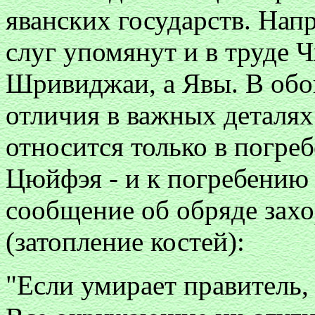
яванских государств. Нап
слуг упомянут и в труде 
Шривиджаи, а Явы. В обо
отличия в важных деталях
относится только в погре
Цюйфэя - и к погребению 
сообщение об обряде захо
(затопление костей):
"Если умирает правитель,