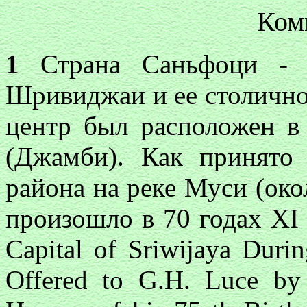
Ком
1
Страна Саньфоци - к
Шривиджаи и ее столичного
центр был расположен в
(Джамби). Как принято 
района на реке Муси (око
произошло в 70 годах XI 
Capital of Sriwijaya Durin
Offered to G.H. Luce by 