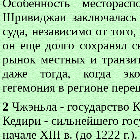
Особенность месторасп
Шривиджаи заключалась 
суда, независимо от того,
он еще долго сохранял св
рынок местных и транзит
даже тогда, когда эк
гегемония в регионе пере
2
Чжэньла - государство 
Кедири - сильнейшего гос
начале XIII в. (до 1222 г.).