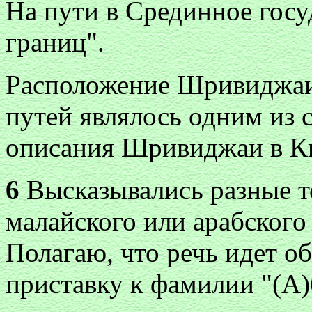
На пути в Срединное госуд
границ".
Расположение Шривиджаи
путей являлось одним из 
описания Шривиджаи в Ки
6
Высказывались разные то
малайского или арабского
Полагаю, что речь идет о
приставку к фамилии "(А)