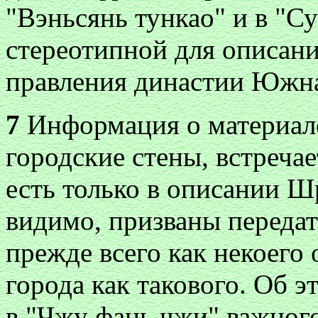
"Вэньсянь тункао" и в "Сун
стереотипной для описан
правления династии Южн
7
Информация о материале
городские стены, встречае
есть только в описании Ш
видимо, призваны передат
прежде всего как некоего 
города как такового. Об э
в "Чжу фань чжи" важного