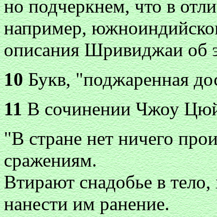
но подчеркнем, что в отли
например, южноиндийского
описания Шривиджаи об эт
10
Букв, "поджаренная до
11
В сочинении Чжоу Цюй
"В стране нет ничего про
сражениям.
Втирают снадобье в тело,
нанести им ранение.