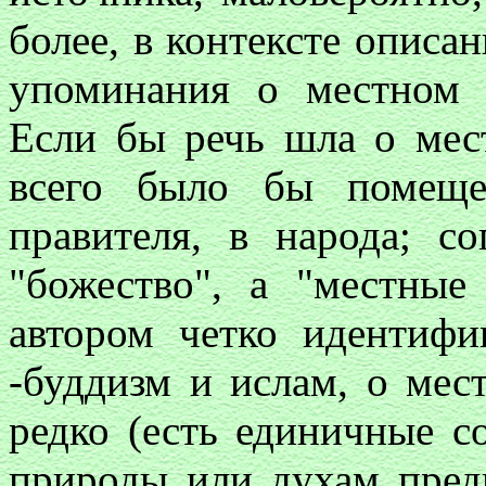
более, в контексте описан
упоминания о местном 
Если бы речь шла о мест
всего было бы помеще
правителя, в народа; с
"божество", а "местные
автором четко идентифи
-буддизм и ислам, о мес
редко (есть единичные 
природы или духам пред