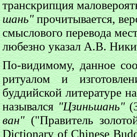
транскрипция маловероят
шань"
прочитывается, вер
смыслового перевода мест
любезно указал А.В. Ники
По-видимому, данное со
ритуалом и изготовле
буддийской литературе на
назывался
"Цзиньшань"
(
ван"
("Правитель золото
Dictionary of Chinese Buddh