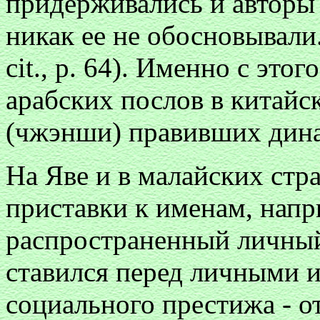
придерживались и авторы 
никак ее не обосновывали. 
cit., p. 64). Именно с это
арабских послов в китай
(чжэнши) правивших дина
На Яве и в малайских стр
приставки к именам, нап
распространенный личный
ставился перед личными 
социального престижа - о