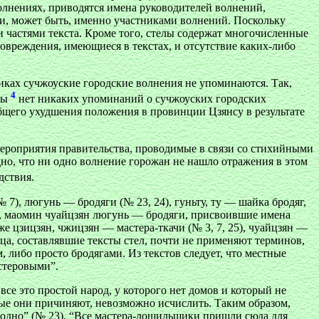
олнениях, приводятся имена руководителей волнений,
 и, может быть, именно участниками волнений. Поскольку
 частями текста. Кроме того, стелы содержат многочисленные
вреждения, имеющиеся в текстах, и отсутствие каких-либо
иках сучжоуские городские волнения не упоминаются. Так,
4
оды
нет никаких упоминаний о сучжоуских городских
общего ухудшения положения в провинции Цзянсу в результате
ероприятия правительства, проводимые в связи со стихийными
о, что ни одно волнение горожан не нашло отражения в этом
дствия.
, люгунь — бродяги (№ 23, 24), гуньту, ту — шайка бродяг,
3), маомин чуайцзян люгунь — бродяги, присвоившие имена
 цзицзян, чжицзян — мастера-ткачи (№ 3, 7, 25), чуайцзян —
ица, составлявшие тексты стел, почти не применяют терминов,
 либо просто бродягами. Из текстов следует, что местные
стеровыми”.
е это простой народ, у которого нет домов и который не
рые они причиняют, невозможно исчислить. Таким образом,
ободно” (№ 23). “Все мастера-лощильщики пришли сюда для