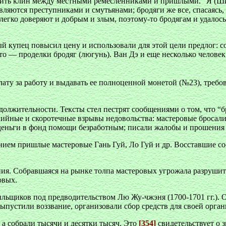
бить клин между местными ремесленниками и пришлыми. “Я (Ши
являются преступниками и смутьянами; бродяги же все, спасаясь,
егко доверяют и добрым и злым, поэтому-то бродягам и удалось 
й купец повысил цену и использовали для этой цели предлог: с
то — проделки бродяг (люгунь). Ван Дэ и еще несколько челове
ату за работу и выдавать ее полноценной монетой (№23), треб
олжительности. Тексты стел пестрят сообщениями о том, что “б
ийные и скоротечные взрывы недовольства: мастеровые бросали 
деньги в фонд помощи безработным; писали жалобы и прошения 
нием пришлые мастеровые Гань Гуй, Ло Гуй и др. Восставшие с
ия. Собравшаяся на рынке толпа мастеровых угрожала разрушит
овых.
ьщиков под предводительством Лю Жу-чжэня (1700-1701 гг.). О
 выпустили воззвание, организовали сбор средств для своей орга
 а собрали тысячи и десятки тысяч. Это
[354]
свидетельствует о 