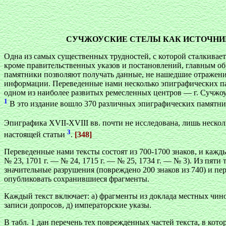
СУЧЖОУСКИЕ СТЕЛЫ КАК ИСТОЧНИК Д
Одна из самых существенных трудностей, с которой сталкивает
кроме правительственных указов и постановлений, главным об
памятники позволяют получать данные, не нашедшие отражения
информации. Переведенные нами несколько эпиграфических па
одном из наиболее развитых ремесленных центров — г. Сучжоу
1
В это издание вошло 370 различных эпиграфических памятни
Эпиграфика XVII-XVIII вв. почти не исследована, лишь неско
3
настоящей статьи
.
[348]
Переведенные нами тексты состоят из 700-1700 знаков, и кажд
№ 23, 1701 г. — № 24, 1715 г. — № 25, 1734 г. — № 3). Из пят
значительные разрушения (повреждено 200 знаков из 740) и пе
опубликовать сохранившиеся фрагменты.
Каждый текст включает: а) фрагменты из доклада местных чино
записи допросов, д) императорские указы.
В табл. 1 дан перечень тех поврежденных частей текста, в ко