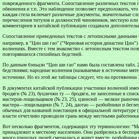
поврежденного фрагмента. Сопоставление различных текстов п
обвинения и т.п. Это наблюдение позволяет предположить, чт
каждая стела включает различные документы, значительные сл
перечисления титулов и должностей чиновников, местную или
комментариев в китайской публикации создавали дополнитель
Сопоставление приведенных текстов с летописными данными з
например, в "Цин ши гао" ("Черновая история династии Цин") 
волнениях. Вместе с тем знакомство с летописным текстом поз
повторявшихся стихийных бедствий.
По данным бэньцзи “Цин ши гао” нами была составлена табл.
бедствиями; народные волнения (называемые в источнике мяте
источнике. Но из этой же таблицы следует, что на протяжении
В документах китайской публикации участники волнений имен
бродяги (№ 23), буцзичжи ту — бродяги, не занесенные в спи
мастеров-лощильщиков (№ 23, 25), цзинсюй — мелкие рыночные
мастера—лощильщики (№ 7, 24), даотао — разбойники и беглецы 
обычных для названий повстанцев в официальной литературе (ц
власти отчетливо проводили грань между местными работник
Вот несколько фрагментов, содержащих эту терминологию: “Ма
принадлежит к местному населению. Они разбрелись в беспоря
много пришлых людей смешались и живут вместе, разбойники (д