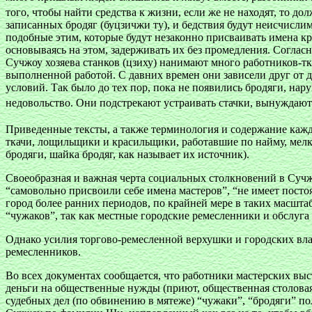
того, чтобы найти средства к жизни, если же не находят, то д
записанных бродяг (буцзичжи ту), и бедствия будут неисчислим
подобные этим, которые будут незаконно присваивать имена кр
основываясь на этом, задерживать их без промедления. Соглас
Сучжоу хозяева станков (цзиху) нанимают много работников-т
выполненной работой. С давних времен они зависели друг от д
условий. Так было до тех пор, пока не появились бродяги, нар
недовольство. Они подстрекают устраивать стачки, вынуждают
Приведенные тексты, а также терминология и содержание каждо
ткачи, лощильщики и красильщики, работавшие по найму, мелк
бродяги, шайка бродяг, как называет их источник).
Своеобразная и важная черта социальных столкновений в Сучж
“самовольно присвоили себе имена мастеров”, “не имеет постоя
город более ранних периодов, по крайней мере в таких масшт
“чужаков”, так как местные городские ремесленники и обслуг
Однако усилия торгово-ремесленной верхушки и городских вла
ремесленников.
Во всех документах сообщается, что работники мастерских вы
деньги на общественные нужды (приют, общественная столовая
судебных дел (по обвинению в мятеже) “чужаки”, “бродяги” п