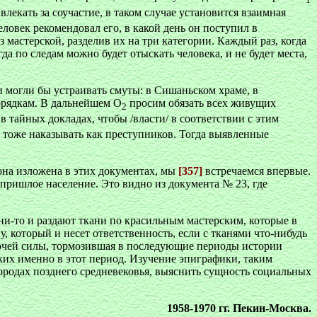
1
влекать за соучастие, в таком случае установится взаимная
еловек рекомендовал его, в какой день он поступил в
 мастерской, разделив их на три категории. Каждый раз, когда
да по следам можно будет отыскать человека, и не будет места,
и могли бы устраивать смуты: в Сишаньском храме, в
орядкам. В дальнейшем О
просим обязать всех живущих
2
 тайных докладах, чтобы /власти/ в соответствии с этим
 тоже наказывать как преступников. Тогда выявленные
 она изложена в этих документах, мы
[357]
встречаемся впервые.
 пришлое население. Это видно из документа № 23, где
и-то и раздают ткани по красильным мастерским, которые в
 который и несет ответственность, если с тканями что-нибудь
бочей силы, тормозившая в последующие периоды истории
их именно в этот период. Изучение эпиграфики, таким
ородах позднего средневековья, выяснить сущность социальных
1958-1970 гг. Пекин-Москва.