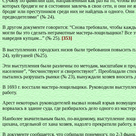
Сучжоу по фамилии Ши, направленный как раз на то, чтобы в
которых бродяги не в состоянии завлечь в свои сети, и они не 
бродяг или преступников среди них не найдешь и одного. Они л
предводителями” (№ 24).
В другом документе говорится: “Снова требовали, чтобы кажды
могли бы это сделать неграмотные мастера-лощильщики? Все э
навредив купцам...” (№ 25).
[353]
В выступлениях городских низов были требования повысить пл
24), хуйгуаней (№25).
Эти выступления были различны по методам, масштабам и прод
население”, “бесчинствуют и свирепствуют”. Преобладали стих
пытались разрушать рынки (№ 23), вынуждали хозяев вносить 
В 1693 г. восстали мастера-лощильщики. Руководили выступле
работу.
Арест некоторых руководителей вызвал новый взрыв возмущен
ворвалась в здание суда, где разбиралось дело одного из мастер
Наиболее значительным было, по-видимому, выступление лощил
цихана, отдельной от хана хозяев, надолго прекратили работу,
В документе сообщается, что собирали понемногу, по 2-3 фыня,