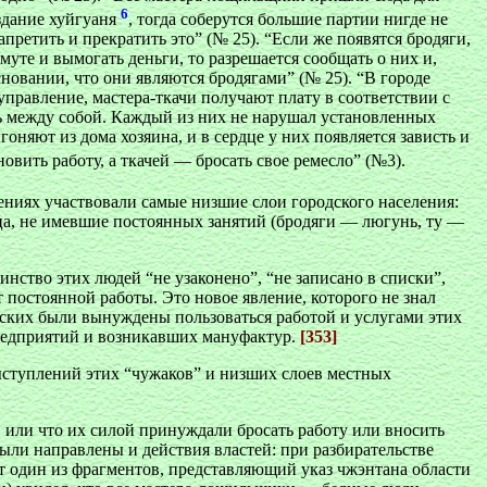
6
оздание хуйгуаня
, тогда соберутся большие партии нигде не
претить и прекратить это” (№ 25). “Если же появятся бродяги,
уте и вымогать деньги, то разрешается сообщать о них и,
новании, что они являются бродягами” (№ 25). “В городе
управление, мастера-ткачи получают плату в соответствии с
ись между собой. Каждый из них не нарушал установленных
оняют из дома хозяина, и в сердце у них появляется зависть и
вить работу, а ткачей — бросать свое ремесло” (№3).
ениях участвовали самые низшие слои городского населения:
ица, не имевшие постоянных занятий (бродяги — люгунь, ту —
ство этих людей “не узаконено”, “не записано в списки”,
т постоянной работы. Это новое явление, которого не знал
рских были вынуждены пользоваться работой и услугами этих
предприятий и возникавших мануфактур.
[353]
ыступлений этих “чужаков” и низших слоев местных
 или что их силой принуждали бросать работу или вносить
ыли направлены и действия властей: при разбирательстве
от один из фрагментов, представляющий указ чжэнтана области