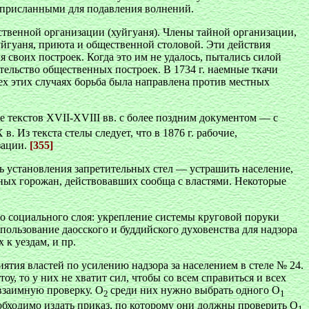
, присланными для подавления волнений.
бственной организации (хуйгуаня). Члены тайной организации,
уйгуаня, приюта и общественной столовой. Эти действия
 своих построек. Когда это им не удалось, пытались силой
ительство общественных построек. В 1734 г. наемные ткачи
сех этих случаях борьба была направлена против местных
 текстов XVII-XVIII вв. с более поздним документом — с
 Из текста стелы следует, что в 1876 г. рабочие,
зации.
[355]
ь установления запретительных стел — устрашить население,
ьных горожан, действовавших сообща с властями. Некоторые
го социального слоя: укрепление системы круговой поруки
пользование даосского и буддийского духовенства для надзора
к уездам, и пр.
ятия властей по усилению надзора за населением в стеле № 24.
у, то у них не хватит сил, чтобы со всем справиться и всех
 взаимную проверку. О
среди них нужно выбрать одного О
2
1
обходимо издать приказ, по которому они должны проверить
О