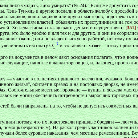
олжны либо уходить, либо умирать” (№ 24). “Если же допустить с
ы. Чэнь Тун-янь и другие послали в область жалобу с просьбой за
асильщиков, лощильщиков или других мастеров, подстрекать к см
но установлениям властей, объявлять их преступниками на том ос
качей. Хозяева станков вкладывают деньги и осуществляют
[351]
руга, это было удобно и для тех и для других, и они не ссорил
ушавшие законы; они не владеют искусно работой, поэтому их выг
7
 увеличивать им плату О
и заставляют хозяев—цзиху приостано
1
го из документов в целом дают основания полагать, что в волн
ие служащие, нанятые в лавки торговцев, и, наконец, просто л
оу — участие в волнениях пришлого населения, чужаков. Большин
нного жилья”, обитает в храмах и на постоялых дворах, не имее
абах. Состоятельные местные горожане — купцы и хозяева масте
а лавок не могли обеспечить потребностей выросших торговых 
стей были направлены на то, чтобы не допустить совместных в
ступили потому, что их подстрекали пришлые бродяги — люгунь,
, помощь безработным). На раскол среди участников волнений б
олучали более суровые наказания, чем местные ремесленники. В