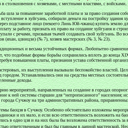
в столкновения с хозяевами, с местными властями, с войсками
ьба шла за повышение заработной платы и за право создания со
 вступление в
хуйгуань, собирали деньги на постройку здания х
рез подставное лицо (некоего Линь Юй-чжана) купить землю для
лату за работу, признать их право на создание хуйгуаня и стро
упали с речами, призывая ткачей создавать свой хуйгуань. Во в
(яхан, цзинцзи) (№ 7), хозяев мастерских (№ 3, № 23).
радиционных и весьма устойчивых формах. Любопытно сравнение
т, что подобные формы борьбы сохранились вплоть до конца XIX в.
 требуя повышения платы, признания устава собственной органи
астеровых, их выступления вызывали беспокойство властей. Цел
д городом. Устанавливались они на средства местных состоятел
еленные доходы.
серию мероприятий, направленных на создание в городах опорно
ение к ней системы старшин для “непрописанного” населения; ис
е города Сучжоу на три административных района, приравненных 
истемы баоцзя в Сучжоу. Особенно обстоятельно изложены меропри
диноки и их мало, и если всю ответственность возложить на баото
лись в одно цзя и на них была бы возложена ответственность за
стью ответственным и был бы главным в данной мастерской. Не