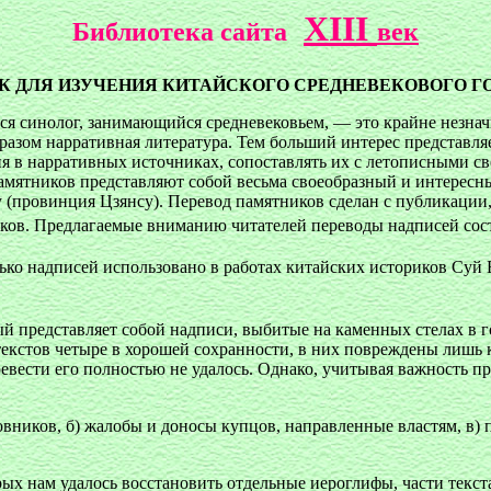
XIII
Библиотека сайта
век
ЛЯ ИЗУЧЕНИЯ КИТАЙСКОГО СРЕДНЕВЕКОВОГО ГОРОД
ся синолог, занимающийся средневековьем, — это крайне незнач
разом нарративная литература. Тем больший интерес представля
 в нарративных источниках, сопоставлять их с летописными св
мятников представляют собой весьма своеобразный и интересны
 (провинция Цзянсу). Перевод памятников сделан с публикации
ков. Предлагаемые вниманию читателей переводы надписей сост
лько надписей использовано в работах китайских историков Су
ый представляет собой надписи, выбитые на каменных стелах в г
и текстов четыре в хорошей сохранности, в них повреждены лишь 
ревести его полностью не удалось. Однако, учитывая важность 
вников, б) жалобы и доносы купцов, направленные властям, в) 
торых нам удалось восстановить отдельные иероглифы, части тек