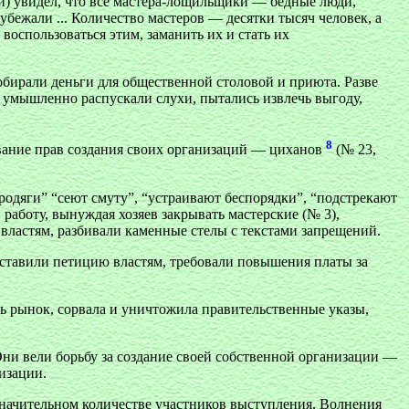
) увидел, что все мастера-лощильщики — бедные люди,
 убежали ... Количество мастеров — десятки тысяч человек, а
воспользоваться этим, заманить их и стать их
обирали деньги для общественной столовой и приюта. Разве
к умышленно распускали слухи, пытались извлечь выгоду,
8
ование прав создания своих организаций — циханов
(№ 23,
родяги” “сеют смуту”, “устраивают беспорядки”, “подстрекают
работу, вынуждая хозяев закрывать мастерские (№ 3),
властям, разбивали каменные стелы с текстами запрещений.
оставили петицию властям, требовали повышения платы за
ь рынок, сорвала и уничтожила правительственные указы,
ни вели борьбу за создание своей собственной организации —
низации.
значительном количестве участников выступления. Волнения