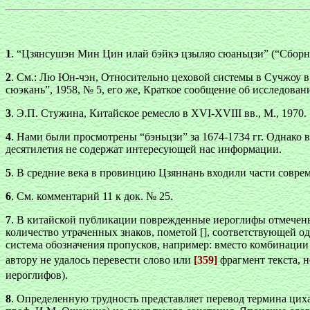
1
. “Цзянсушэн Мин Цин илай бэйкэ цзыляо сюаньцзи” (“Сборн
2
. См.: Лю Юн-чэн, Относительно цеховой системы в Сучжоу в
сюэкань”, 1958, № 5,
его же, Краткое сообщение об исследован
3
. Э.П. Стужина, Китайское ремесло в XVI-XVIII вв., М., 1970.
4
. Нами были просмотрены “бэньцзи” за 1674-1734 гг. Однако в
десятилетия не содержат интересующей нас информации.
5
. В средние века в провинцию Цзяннань входили части совре
6
. См. комментарий 11 к док. № 25.
7
. В китайской публикации поврежденные иероглифы отмечены 
количество утраченных знаков, пометой [], соответствующей 
система обозначения пропусков, например: вместо комбинации з
автору не удалось перевести слово или
[359]
фрагмент текста, 
иероглифов).
8
. Определенную трудность представляет перевод термина цих