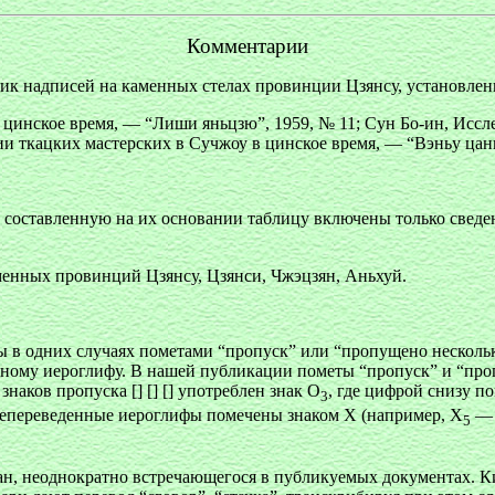
Комментарии
ик надписей на каменных стелах провинции Цзянсу, установлен
 цинское время, — “Лиши яньцзю”, 1959, № 11; Сун Бо-ин, Иссл
ии ткацких мастерских в Сучжоу в цинское время, — “Вэньу цань
 составленную на их основании таблицу включены только сведени
менных провинций Цзянсу, Цзянси, Чжэцзян, Аньхуй.
в одних случаях пометами “пропуск” или “пропущено несколько 
одному иероглифу. В нашей публикации пометы “пропуск” и “пр
наков пропуска [] [] [] употреблен знак О
, где цифрой снизу п
3
непереведенные иероглифы помечены знаком X (например, Х
— 
5
ан, неоднократно встречающегося в публикуемых документах. Ки