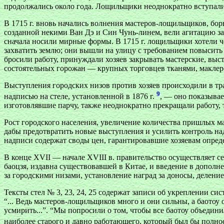
продолжались около года. Лощильщики неоднократно вступали 
В 1715 г. вновь начались волнения мастеров-лощильщиков, бор
созданной некими Ван Дэ и Син Чунь-линем, вели агитацию за
сначала носили мирные формы. В 1715 г. лощильщики хотели че
захватить землю; они вышли на улицу с требованием повысить п
бросили работу, принуждали хозяев закрывать мастерские, выст
состоятельных горожан — крупных торговцев тканями, маклеров 
Выступления городских низов против хозяев происходили в т
9
надписью на стеле, установленной в 1876 г.
, — оно показывае
изготовлявшие парчу, также неоднократно прекращали работу,
Рост городского населения, увеличение количества пришлых м
дабы предотвратить новые выступления и усилить контроль на
надписи содержат своды цен, гарантировавшие хозяевам опред
В конце XVII — начале XVIII в. правительство осуществляет 
баоцзя, издавна существовавшей в Китае, и введение в дополн
за городскими низами, установление наград за доносы, делени
Тексты стел № 3, 23, 24, 25 содержат записи об укреплении с
“... Ведь мастеров-лощильщиков много и они сильны, а баотоу о
усмирить...”. “Мы попросили о том, чтобы все баотоу объедини
наиболее старого и давно работающего, который был бы полно