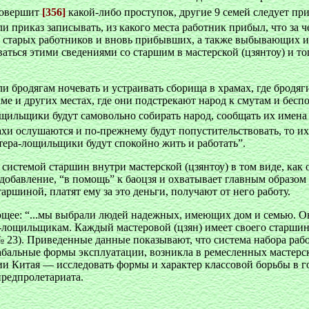
 совершит
[356]
какой-либо проступок, другие 9 семей следует при
и приказ записывать, из какого места работник прибыл, что за ч
гу старых работников и вновь прибывших, а также выбывающих из
аться этими сведениями со старшим в мастерской (цзянтоу) и тог
и бродягам ночевать и устраивать сборища в храмах, где бродяг
е и других местах, где они подстрекают народ к смутам и бесп
щильщики будут самовольно собирать народ, сообщать их имена в
ахи ослушаются и по-прежнему будут попустительствовать, то их
стера-лощильщики будут спокойно жить и работать”.
с системой старшин внутри мастерской (цзянтоу) в том виде, как
 добавление, “в помощь” к баоцзя и охватывает главным образом
аршиной, платят ему за это деньги, получают от него работу.
ющее: “...мы выбрали людей надежных, имеющих дом и семью. Он
лощильщикам. Каждый мастеровой (цзян) имеет своего старшину,
№ 23). Приведенные данные показывают, что система набора ра
бальные формы эксплуатации, возникла в ремесленных мастерск
рии Китая — исследовать формы и характер классовой борьбы в г
предпролетариата.