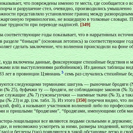
оказывает, что повреждены именно те места, где сообщается о в
о порча и разрушение стел, очевидно, производились умышленно
ожности представляло установление границ между разнородными
 жаргонную терминологию, не вошедшую в толковые словари. По
ные трудности при переводе надписей.
[349]
а соответствующие годы показывает, что в нарративных источн
в разделе “бэньцзи” (основная летопись) за соответствующие г
воляет сделать заключение, что волнения происходили на фоне 
 2, куда включены данные, фиксирующие стихийные бедствия и м
жами или выступлениями разбойников). Из данных таблицы видн
5
 33 лет в провинции Цзяниань
семь раз случались стихийные бе
уются следующими терминами: шигунь — рыночные бродяги (№ 7)
ски (№ 25), буфачжи ту — бродяги, не соблюдающие законов (№ 
 служащие ,(№ 7) гужэньгунчжи — наемные ткачи (№ 3), а также
(№ 23) и др. (см. табл. 3). Из этого
[350]
перечня видно, что л
зэй, фэй), а называют участников волнений либо по профессиям,
ами и пришлыми “бродягами”, “бродягами, именующими себя ма
стера-лощильщики все являются людьми сильными и дерзкими; вс
дке, и невозможно усмотреть за ними, размеры злодеяний, кото
ао) и беглецы (тао) появляются в такой обстановке легко и св