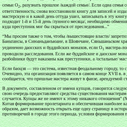
семьи О
, разузнать прошлое /каждой семьи/. Если одна семья
2
ответственность; снова восстановили книгу для записей и издал
мастерскую и в какой день оттуда ушел, записывать в эту кни
подходит 1-й и 15-й день /лунного месяца/, необходимо обменив
куда преступник мог бы скрыться от преследования...”
“Мы просим также о том, чтобы /вышестоящие власти/ запретил
Баньтансы, в Сиюаньданъюане, в Шоянчане, Сяньшаньском храм
уединенно даосских и буддийских монахов, если О
мастера-ло
1
проводили расследования. Если же буддийские и даосские мон
разбойники будут наказаны как преступники, а /остальные/ ма
Если баоцзя — это система, известная феодальному городу, то 
Очевидно, эта организация появляется в самом конце XVII в. в
сообщается, что пришлые мастера живут в фанзе, арендуемой ст
В документе, составленном от имени купцов, говорится следу
свою очередь предоставляют средства существования мастерам-
случается. Купцы же не имеют к этому никакого отношения” (
Китая формирование пролетариата и обеспечившая наиболее ка
образом, дает возможность открыть еще одну страницу в исто
противоречий в городе этого периода, условия формирования 