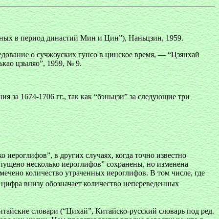
ных в период династий Мин и Цин”), Наньцзин, 1959.
едование о сучжоуских гунсо в цинское время, — “Цзянхай
као цзыляо”, 1959, № 9.
я за 1674-1706 гг., так как “бэньцзи” за следующие три
иероглифов”, в других случаях, когда точно известно
опущено несколько иероглифов” сохранены, но изменена
омечено количество утраченных иероглифов. В том числе, где
цифра внизу обозначает количество непереведенных
тайские словари (“Цихай”, Китайско-русский словарь под ред.