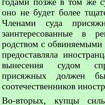
годами позже в том же с
оно не будет более тща
Членами суда присяж
заинтересованные в р
родством с обвиняемыми
предоставляла иностран
вынесения судом спр
присяжных должен бы
соотечественников иност
Во-вторых, купцы сил