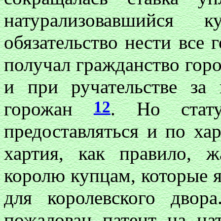
натурализовавшийся
обязательство нести все 
получал гражданство горо
и при ручательстве за
12
горожан
. Но стату
предоставляться и по хар
хартия, как правило, 
королю купцам, которые 
для королевского дво
пожалован патент на на