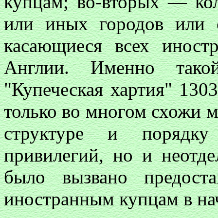
купцам; во-вторых — кол
или иных городов или 
касающиеся всех иност
Англии. Именно так
"Купеческая хартия" 1303 
только во многом схожи 
структуре и порядку
привилегий, но и неотд
было вызвано предост
иностранным купцам в нач