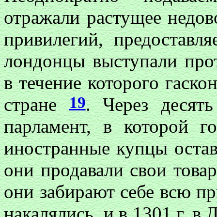
отражали растущее недов
привилегий, предоставл
лондонцы выступали прот
в течение которого гаско
19
стране
. Через десят
парламент, в которой г
иностранные купцы остава
они продавали свои товар
они забирают себе всю п
накалялись, и в 1301 г. в