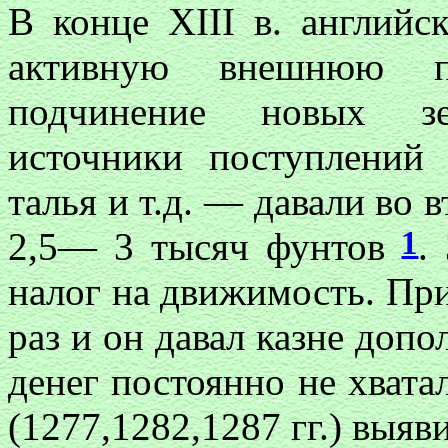
В конце ХIII в. английс
активную внешнюю по
подчинение новых зе
источники поступлений
талья и т.д. — давали во в
1
2,5— 3 тысяч фунтов
.
налог на движимость. При
раз и он давал казне допо
денег постоянно не хвата
(1277,1282,1287 гг.) выяв