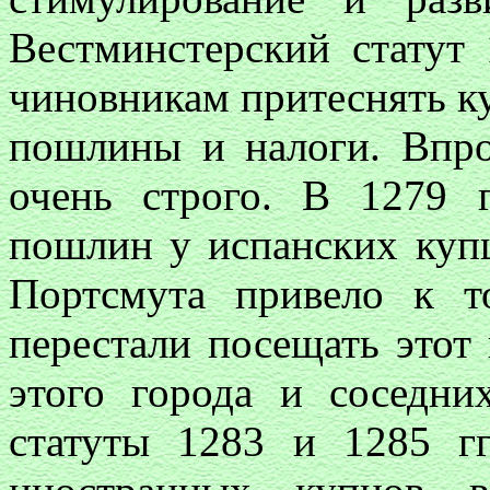
Вестминстерский статут 
чиновникам притеснять ку
пошлины и налоги. Впро
очень строго. В 1279 г
пошлин у испанских куп
Портсмута привело к т
перестали посещать этот
этого города и соседн
статуты 1283 и 1285 гг