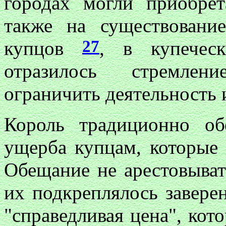
городах могли приобре
также на существовани
27
купцов
, в купечес
отразилось стремлени
ограничить деятельность 
Король традиционно о
ущерба купцам, которые 
Обещание не арестовыват
их подкреплялось заверен
"справедливая цена", кот