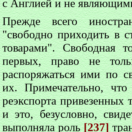
с Англией и не являющими
Прежде всего иностра
"свободно приходить в с
товарами". Свободная т
первых, право не тол
распоряжаться ими по с
их. Примечательно, что
реэкспорта привезенных т
и это, безусловно, свид
выполняла роль
[237]
тра