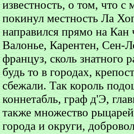
известность, о том, что с
покинул местность Ла Хог,
направился прямо на Кан 
Валонье, Карентен, Сен-Л
француз, сколь знатного р
будь то в городах, крепос
сбежали. Так король подо
коннетабль, граф д'Э, гла
также множество рыцарей,
города и округи, добров