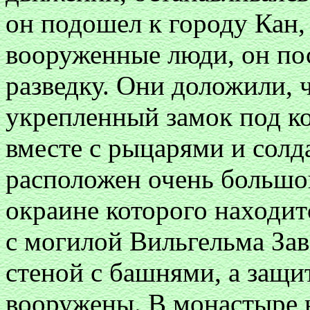
он подошел к городу Кан, 
вооруженные люди, он пос
разведку. Они доложили, 
укрепленный замок под к
вместе с рыцарями и солд
расположен очень большой
окраине которого находи
с могилой Вильгельма Зав
стеной с башнями, а защи
вооружены. В монастыре 