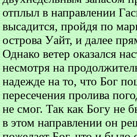
отплыл в направлении Гас
высадится, пройдя по ма
острова Уайт, и далее пр
Однако ветер оказался на
несмотря на продолжител
надежде на то, что Бог п
пересечения пролива пого
не смог. Так как Богу не 
в этом направлении он ре
пожелает Бог, что и было 