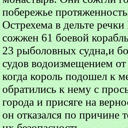
побережье протяженность
Острехема в дельте речки
сожжен 61 боевой корабль
23 рыболовных судна,и б
судов водоизмещением от 
когда король подошел к м
обратились к нему с прос
города и присяге на верн
он отказался по причине т
их безопасность.