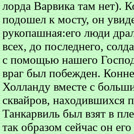
лорда Варвика там нет). 
подошел к мосту, он увид
рукопашная:его люди драл
всех, до последнего, солд
с помощью нашего Господа
враг был побежден. Конне
Холланду вместе с больш
сквайров, находившихся п
Танкарвиль был взят в пл
так образом сейчас он его