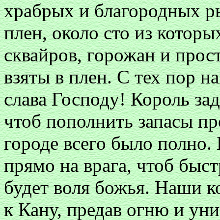
храбрых и благородных р
плен, около сто из котор
сквайров, горожан и прос
взяты в плен. С тех пор н
слава Господу! Король зад
чтоб пополнить запасы пр
городе всего было полно.
прямо на врага, чтоб быстр
будет воля божья. Наши 
к Кану, предав огню и ун