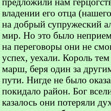
предложили нам герцогст
владении его отца (нашего
на добрый супружеский ал
мир. Но это было неприем
на переговоры они не смог
успех, уехали. Король те
марш, беря один за други
пути. Нигде не было оказ
покидало район. Бог всели
казалось они потеряли ду