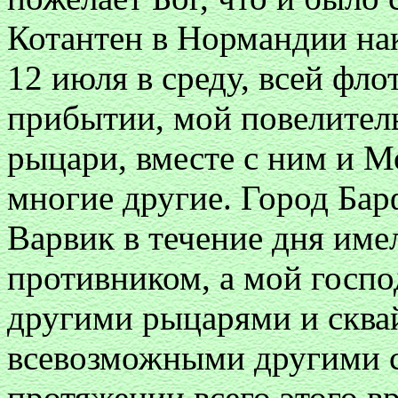
Котантен в Нормандии на
12 июля в среду, всей фло
прибытии, мой повелител
рыцари, вместе с ним и М
многие другие. Город Бар
Варвик в течение дня име
противником, а мой госп
другими рыцарями и сква
всевозможными другими с
протяжении всего этого в