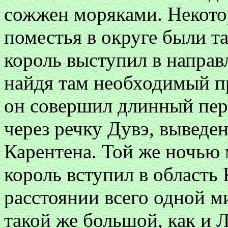
сожжен моряками. Некото
поместья в округе были т
король выступил в направл
найдя там необходимый п
он совершил длинный пер
через речку Дувэ, выведе
Карентена. Той же ночью 
король вступил в область
расстоянии всего одной м
такой же большой, как и 