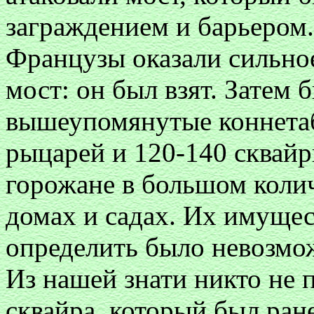
заграждением и барьером.
Французы оказали сильно
мост: он был взят. Затем 
вышеупомянутые коннетаб
рыцарей и 120-140 сквайр
горожане в большом колич
домах и садах. Их имуще
определить было невозмож
Из нашей знати никто не 
сквайра, который был ране