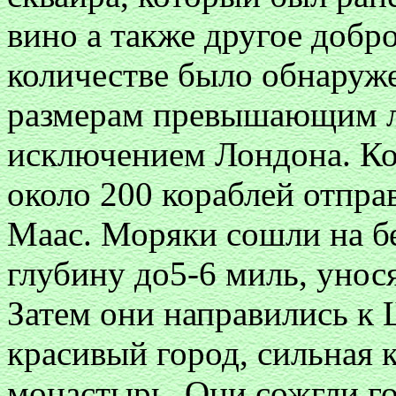
вино а также другое добр
количестве было обнаруже
размерам превышающим лю
исключением Лондона. Ко
около 200 кораблей отпра
Маас. Моряки сошли на бе
глубину до5-6 миль, унося
Затем они направились к 
красивый город, сильная 
монастырь. Они сожгли го