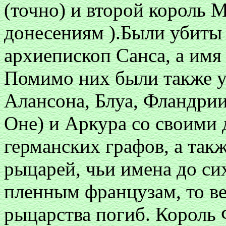
(точно) и второй король 
донесениям ).Были убиты 
архиепископ Санса, а имя 
Помимо них были также у
Алансона, Блуа, Фландрии
Оне) и Аркура со своими
германских графов, а так
рыцарей, чьи имена до си
пленным французам, то ве
рыцарства погиб. Король