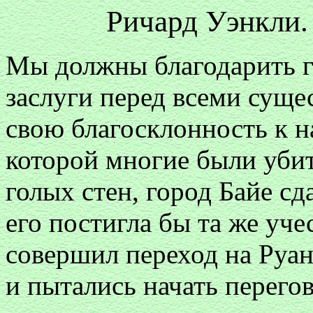
Ричард Уэнкли.
Мы должны благодарить го
заслуги перед всеми сущес
свою благосклонность к на
которой многие были убиты
голых стен, город Байе сд
его постигла бы та же уче
совершил переход на Руан
и пытались начать перего