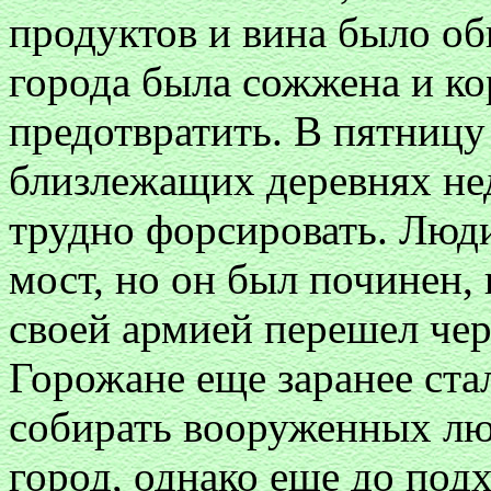
продуктов и вина было об
города была сожжена и ко
предотвратить. В пятницу 
близлежащих деревнях нед
трудно форсировать. Люди
мост, но он был починен,
своей армией перешел чере
Горожане еще заранее ста
собирать вооруженных лю
город, однако еще до под