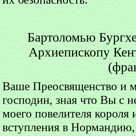
Бартоломью Бургх
Архиепископу Кен
(фра
Ваше Преосвященство и м
господин, зная что Вы с н
моего повелителя короля и
вступления в Нормандию,