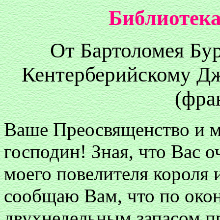
Библиотека
От Бартоломея Бу
Кентерберийскому Дж
(фра
Ваше Преосвященство и м
господин! Зная, что Вас о
моего повелителя короля 
сообщаю Вам, что по око
двухнедельным запасом п