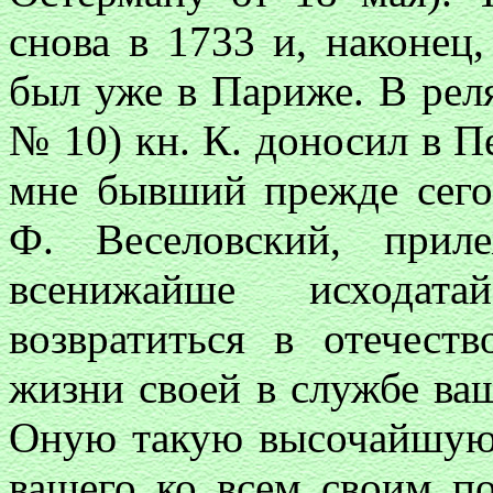
снова в 1733 и, наконец,
был уже в Париже. В реляц
№ 10) кн. К. доносил в П
мне бывший прежде сего
Ф. Веселовский, прил
всенижайше исходата
возвратиться в отечест
жизни своей в службе ва
Оную такую высочайшую 
вашего ко всем своим п