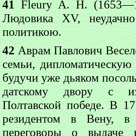
41
Fleury A. H. (1653—1
Людовика XV, неудачн
политикою.
42
Аврам Павлович Весело
семьи, дипломатическую с
будучи уже дьяком посоль
датскому двору с из
Полтавской победе. В 1
резидентом в Вену, в
переговоры о выдаче 