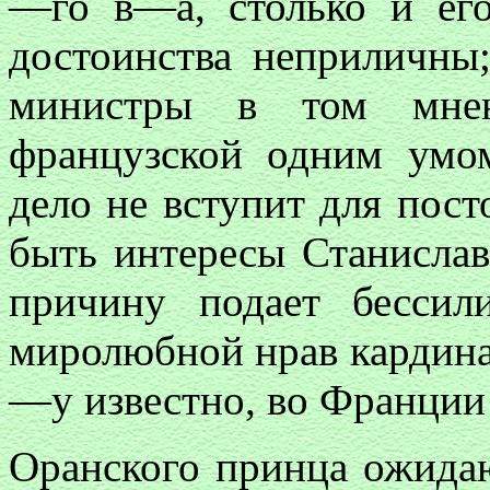
—го в—а, столько и ег
достоинства неприличны
министры в том мнен
французской одним умом
дело не вступит для пост
быть интересы Станисла
причину подает бессил
миролюбной нрав кардина
—у известно, во Франции
Оранского принца ожида