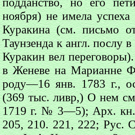
подданство, но его пет
ноября) не имела успеха 
Куракина (см. письмо от
Таунзенда к англ. послу 
Куракин вел переговоры)
в Женеве на Mapианне Ф
роду—16 янв. 1783 г., о
(369 тыс. ливр,) О нем см.
1719 г. № 3—5); Арх. кн.
205, 210. 221, 222; Рус. С