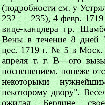
(подробности см. у Устряло
232 — 235), 4 февр. 1719
вице-канцлера гр. Шамб
Вены в течение 8 дней "
цес. 1719 г. № 5 в Моск. 
апреля т. г. В—ого выз
поспешением. понеже отс
некоторыми нужнейши
некоторому двору". Весе
ожидал Берлине свое