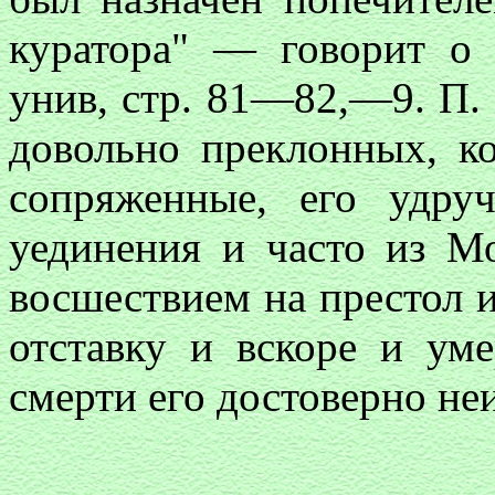
куратора" — говорит о
унив, стр. 81—82,—9. П. п
довольно преклонных, ко
сопряженные, его удруч
уединения и часто из М
восшествием на престол
отставку и вскоре и ум
смерти его достоверно не