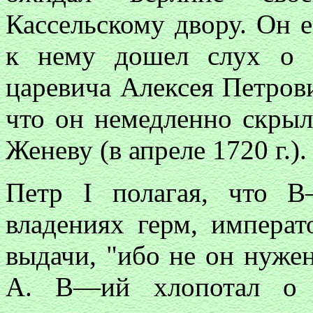
Кассельскому двору. Он е
к нему дошел слух о к
царевича Алексея Петрови
что он немедленно скрыл
Женеву (в апреле 1720 г.).
Петр I полагая, что В
владениях герм, императ
выдачи, "ибо не он нужен,
А. В—ий хлопотал о п