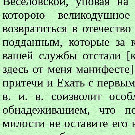
Веселовской, уповая на
которою великодушное
возвратиться в отечест
поддан
ным, которые за 
вашей службы отстали [
здесь от меня манифесте]
притечи и Ехать с первым
в. и. в. соизволит осо
обнадеживанием, что 
милости не оставите его в