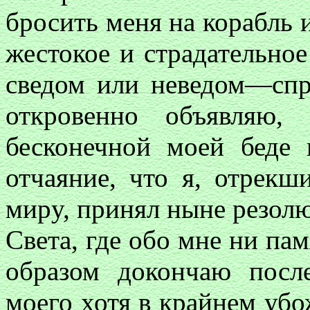
бросить меня на корабль и
жестокое и страдательно
сведом или неведом—спр
откровенно объявляю,
бесконечной моей беде 
отчаяние, что я, отрекш
мирy, принял ныне резолю
Света, где обо мне ни пам
образом докончаю посл
моего хотя в крайнем убо