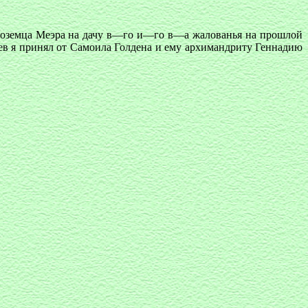
ноземца Меэра на дачу в—го и—го в—а жалованья на прошлой
ев я принял от Самоила Голдена и ему архимандриту Геннадию