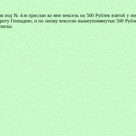
 под № 4-м прислан ко мне вексель на 500 Рублев взятой у и
дриту Геннадию, и по оному векселю вышеупомянутые 500 Рубл
писка.