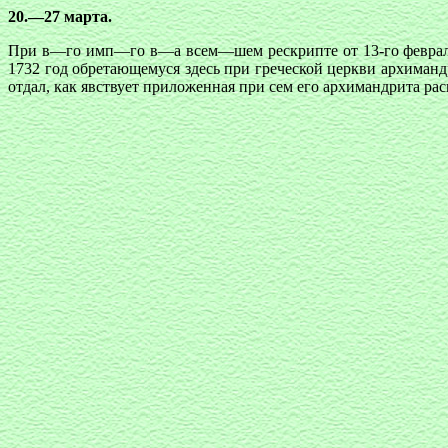
20.—27 марта.
При в—го имп—го в—а всем—шем рескрипте от 13-го февраля
1732 год обретающемуся здесь при греческой церкви архиман
отдал, как явствует приложенная при сем его архимандрита рас