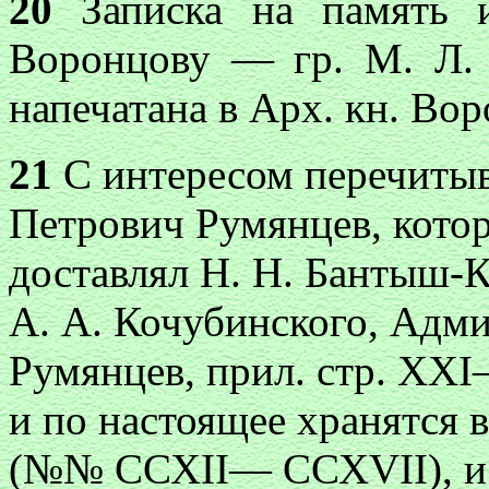
20
Записка на память и
Воронцову — гр. М. Л. 
напечатана в Арх. кн. Воро
21
С интересом перечиты
Петрович Румянцев, кото
доставлял Н. Н. Бантыш-К
А. А. Кочубинского, Адм
Румянцев, прил. стр. XX
и по настоящее хранятся в
(№№ ССХII— ССХVII), и 