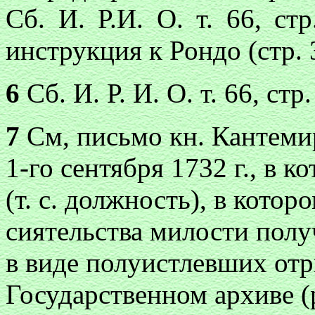
Сб. И. Р.И. О. т. 66, ст
инструкция к Рондо (стр.
6
Сб. И. Р. И. О. т. 66, стр.
7
См, письмо кн. Кантемир
1-го сентября 1732 г., в 
(т. с. должность), в кото
сиятельства милости полу
в виде полуистлевших отр
Государственном архиве (р