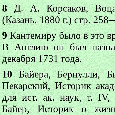
8
Д. А. Корсаков, Воц
(Казань, 1880 г.) стр. 25
9
Кантемиру было в это врем
В Англию он был назна
декабря 1731 года.
10
Байера, Бернулли, Б
Пекарский, Историк акаде
для ист. ак. наук, т. IV,
Байер, Историк о жиз