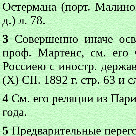
Остермана (порт. Малино
д.) л. 78.
3
Совершенно иначе осв
проф. Мартенс, см. его 
Россиею с иностр. держав
(X) CII. 1892 г. стр. 63 и с
4
См. его реляции из Пар
года.
5
Предварительные перего