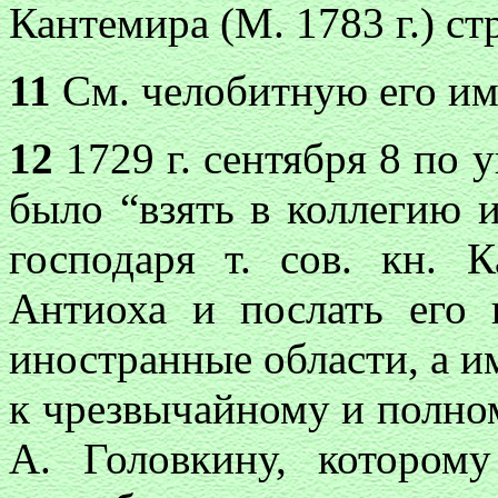
Кантемира (М. 1783 г.) с
11
См. челобитную его имп
12
1729 г. сентября 8 по 
было “взять в коллегию 
господаря т. сов. кн. 
Антиоха и послать его 
иностранные области, а 
к чрезвычайному и полном
А. Головкину, котором