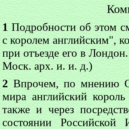
Ком
1
Подробности об этом см
с королем английским", к
при отъезде его в Лондон.
Моск. арх. и. и. д.)
2
Впрочем, по мнению О
мира английский король
также и через посредс
состоянии Российской 