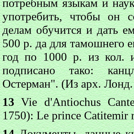
потребным языкам и наук
употребить, чтобы он 
делам обучится и дать е
500 р. да для тамошнего е
год по 1000 р. из кол. 
подписано тако: канц
Остерман". (Из арх. Лонд.
13
Vie d'Antiochus Cantem
1750): Le prince Catitemir 
14
Документы, данные кн