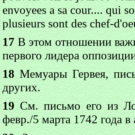
envoyees a sa cour.... qui so
plusieurs sont des chef-d'oe
17
В этом отношении важн
первого лидера оппозици
18
Мемуары Гервея, пись
других.
19
См. письмо его из Ло
февр./5 марта 1742 года в а