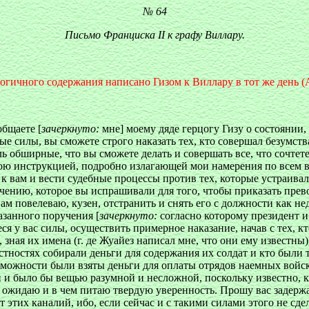
№ 64
Письмо Франциска II к графу Виллару.
огичного содержания написано Гизом к Виллару в тот же день (А
общаете [
зачеркнуто:
мне] моему дяде герцогу Гизу о состояни
рые силы, вы сможете строго наказать тех, кто совершал безумст
ль обширные, что вы сможете делать и совершать все, что сочте
ою инструкцией, подробно излагающей мои намерения по всем в
к вам и вести судебные процессы против тех, которые устраива
ению, которое вы испрашивали для того, чтобы приказать прево
я вам повелеваю, кузен, отстранить и снять его с должности как 
азанного поручения [
зачеркнуто:
согласно которому президент и
 у вас силы, осуществить примерное наказание, начав с тех, кто
е, зная их имена (г. де Жуайез написал мне, что они ему известн
стностях собирали деньги для содержания их солдат и кто были т
озможности были взяты деньги для оплаты отрядов наемных войск
 и было бы вещью разумной и несложной, поскольку известно, кто
о ожидаю и в чем питаю твердую уверенность. Прошу вас задержа
 этих каналий, ибо, если сейчас и с такими силами этого не сдел