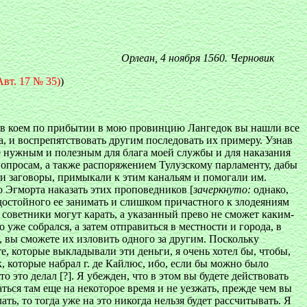
Орлеан, 4 ноября 1560. Черновик
вт. 17 № 35)
)
и, в коем по прибытии в мою провинцию Лангедок вы нашли все
ва, и воспрепятствовать другим последовать их примеру. Узнав
те нужным и полезным для блага моей службы и для наказания
опросам, а также распоряжением Тулузскому парламенту, дабы
ли заговоры, примыкали к этим канальям и помогали им.
 Эгморта наказать этих проповедников [
зачеркнуто:
однако,
недостойного ее занимать и слишком причастного к злодеяниям
 советники могут карать, а указанный прево не сможет каким-
 уже собрался, а затем отправиться в местности и города, в
ы), вы сможете их изловить одного за другим. Поскольку
е, которые выкладывали эти деньги, я очень хотел бы, чтобы,
, которые набрал г. де Кайлюс, ибо, если бы можно было
 это делал [?]. Я убежден, что в этом вы будете действовать
ться там еще на некоторое время и не уезжать, прежде чем вы
ать, то тогда уже на это никогда нельзя будет рассчитывать. Я