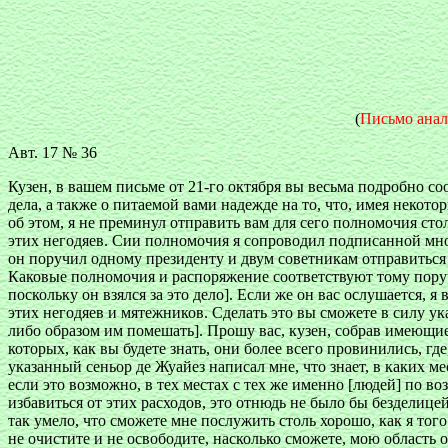
(
Письмо анал
Авт. 17 № 36
Кузен, в вашем письме от 21-го октября вы весьма подробно со
дела, а также о питаемой вами надежде на то, что, имея некото
об этом, я не преминул отправить вам для сего полномочия сто
этих негодяев. Сии полномочия я сопроводил подписанной мн
он поручил одному президенту и двум советникам отправиться 
Каковые полномочия и распоряжение соответствуют тому поруч
поскольку он взялся за это дело]. Если же он вас ослушается, 
этих негодяев и мятежников. Сделать это вы сможете в силу ук
либо образом им помешать]. Прошу вас, кузен, собрав имеющиеся
которых, как вы будете знать, они более всего провинились, гд
указанный сеньор де Жуайез написал мне, что знает, в каких ме
если это возможно, в тех местах с тех же именно [людей] по в
избавиться от этих расходов, это отнюдь не было бы безделицей
так умело, что сможете мне послужить столь хорошо, как я тог
не очистите и не освободите, насколько сможете, мою область от