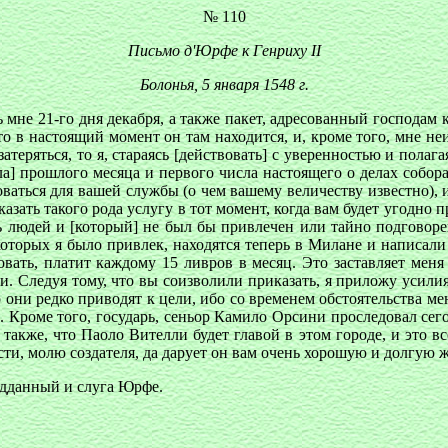
№ 110
Письмо д'Юрфе к Генриху II
Болонья, 5 января 1548 г.
ь мне 21-го дня декабря, а также пакет, адресованный господам 
то в настоящий момент он там находится, и, кроме того, мне неи
атеряться, то я, стараясь [действовать] с уверенностью и полага
сла] прошлого месяца и первого числа настоящего о делах собора
зоваться для вашей службы (о чем вашему величеству известно),
ать такого рода услугу в тот момент, когда вам будет угодно при
ь людей и [который] не был бы привлечен или тайно подговор
которых я было привлек, находятся теперь в Милане и написали
вать, платит каждому 15 ливров в месяц. Это заставляет меня 
и. Следуя тому, что вы соизволили приказать, я приложу усилия,
то они редко приводят к цели, ибо со временем обстоятельства 
 Кроме того, государь, сеньор Камило Орсини проследовал сегодн
также, что Паоло Вителли будет главой в этом городе, и это вс
и, молю создателя, да дарует он вам очень хорошую и долгую жи
данный и слуга Юрфе.