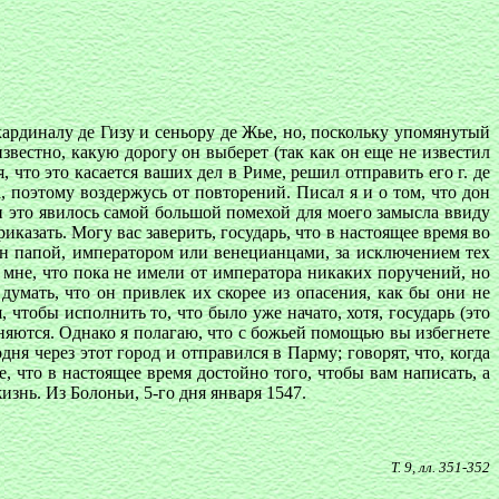
кардиналу де Гизу и сеньору де Жье, но, поскольку упомянутый
звестно, какую дорогу он выберет (так как он еще не известил
я, что это касается ваших дел в Риме, решил отправить его г. де
, поэтому воздержусь от повторений. Писал я и о том, что дон
 и это явилось самой большой помехой для моего замысла ввиду
казать. Могу вас заверить, государь, что в настоящее время во
ен папой, императором или венецианцами, за исключением тех
 мне, что пока не имели от императора никаких поручений, но
думать, что он привлек их скорее из опасения, как бы они не
 чтобы исполнить то, что было уже начато, хотя, государь (это
меняются. Однако я полагаю, что с божьей помощью вы избегнете
я через этот город и отправился в Парму; говорят, что, когда
е, что в настоящее время достойно того, чтобы вам написать, а
знь. Из Болоньи, 5-го дня января 1547.
Т. 9, лл. 351-352