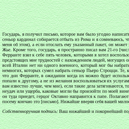
Государь, я получил письмо, которое вам было угодно написат
сеньор кардинал собирается отбыть из Рима и я сомневаюсь, ч
меня об этом), а если отослать ему указанный пакет, он может з
Жье. Кроме того, государь, я пространно писал вам 21-го [чи
Ферранте взял к себе пять человек, которыми я хотел восполь
предстоящих мне трудностей с нахождением людей, могущих оказ
всей Италии нет ни одного военного, который мог бы набрат
немногих, которых сумел набрать сеньор Пьеро Строцци. Те, 
что дон Ферранте, в ожидании когда их можно будет использо
попали к другому, а не из желания воспользоваться их услугам
вам известно лучше, чем мне), если такие дела затягиваются, 
неудач или ущерба, каковые могли бы произойти по моей вине.
он туда приедет, герцог Октавио направится к папе. Полагают 
посему кончаю это [письмо]. Нижайше вверяя себя вашей милост
Собственноручная подпись:
Ваш нижайший и покорнейший под