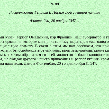
№ 88
Распоряжение Генриха II Парижской счетной палате
Фонтенбло, 20 ноября 1547 г.
 кузен, герцог Омальский, пэр Франции, наш губернатор и ге
распоряжения, которые мы приказали ему выдать для ежегодного
пециальную грамоту. В связи с этим мы вам сообщаем, что при
хотели бы освобождать от чинимых вами затруднений, кроме как
ем мы хотим обращаться со всей милостью и благосклонностью,
ы, не ожидая другого нашего приказания и распоряжения, кром
ва наша воля. Дано в Фонтенбло, 20-го дня ноября [1]547.