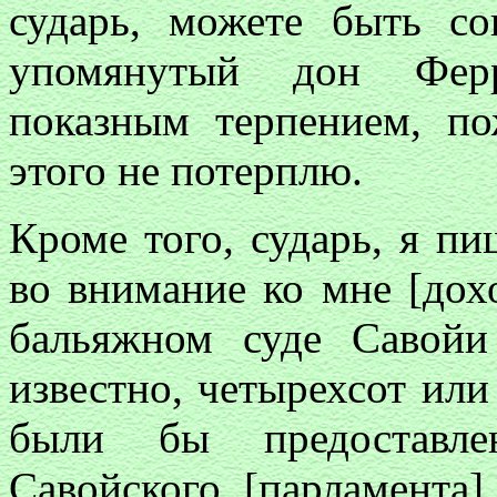
сударь, можете быть со
упомянутый дон Ферр
показным терпением, по
этого не потерплю.
Кроме того, сударь, я п
во внимание ко мне [дох
бальяжном суде Савой
известно, четырехсот или
были бы предоставле
Савойского [парламента]