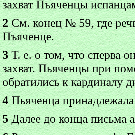
захват Пъяченцы испанца
2
См. конец № 59, где речь
Пъяченце.
3
Т. е. о том, что сперва 
захват. Пьяченцы при по
обратились к кардиналу д
4
Пьяченца принадлежала 
5
Далее до конца письма а