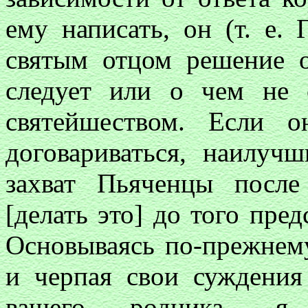
ему написать, он (т. е.
святым отцом решение о
следует или о чем не с
святейшеством. Если 
договариваться, наилуч
захват Пьяченцы после
[делать это] до того пре
Основываясь по-прежнем
и черпая свои суждения
вашего родника, я