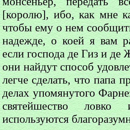
монсеньер, передать в
[королю], ибо, как мне к
чтобы ему о нем сообщить
надежде, о коей я вам р
если господа де Гиз и де 
они найдут способ удовлет
легче сделать, что папа 
делах упомянутого Фарнез
святейшество ловко
используются благоразум