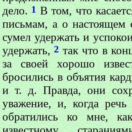
1
дело.
В том, что касает
письмам, а о настоящем с
сумел удержать и успокои
2
удержать,
так что в кон
за своей хорошо извес
бросились в объятия кард
и т. д. Правда, они со
уважение, и, когда речь
обратились ко мне, ка
известному, старания