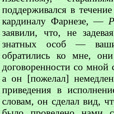
поддерживался в течение 
кардиналу Фарнезе, —
Р
заявили, что, не задева
знатных особ — ваши
обратились ко мне, он
договоренности со мной с
а он [пожелал] немедле
приведения в исполнени
словам, он сделал вид, ч
было проведено нами с