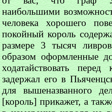
от вас, что граф Уг
наибольшими возможностя
человека хорошего пов
покойный король содерж
размере 3 тысяч ливро
образом оформленные до
ходатайствовать перед
задержал его в Пьяченцс
для вышеназванного де
[король] прикажет, а такж