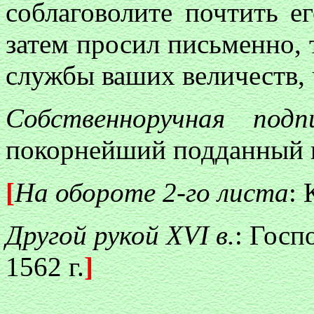
соблаговолите почтить е
затем просил письменно, 
службы ваших величеств, 
Собственноручная подпи
покорнейший подданный и
[
На обороте 2-го листа
: 
Другой рукой XVI в.
: Госп
1562 г.
]