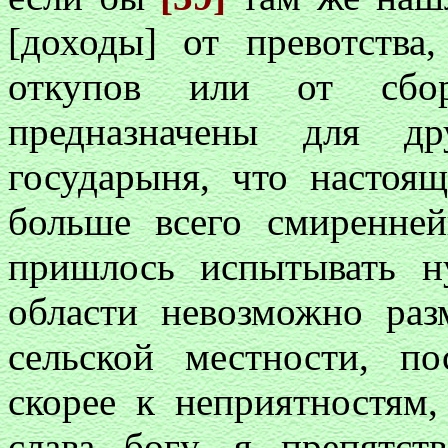
[доходы] от превотства
откупов или от сбор
предназначены для д
государыня, что настоящ
больше всего смиренне
пришлось испытывать н
области невозможно раз
сельской местности, п
скорее к неприятностям,
слава богу, я препятст