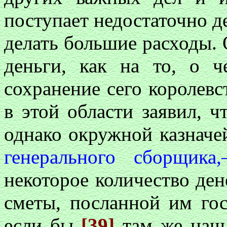
поступает недостаточно д
делать большие расходы. 
деньги, как на то, о ч
сохранение сего королев
в этой области заявил, ч
однако окружной казнач
генерального сборщик
некоторое количество ден
сметы, посланной им го
если бы
[39]
там же нашл