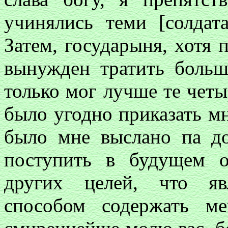
учинялись теми [солдат
Затем, государыня, хотя 
вынужден тратить больш
только мог лучше те четы
было угодно приказать мн
было мне выслано па д
поступить в будущем о
других целей, что яв
способом содержать м