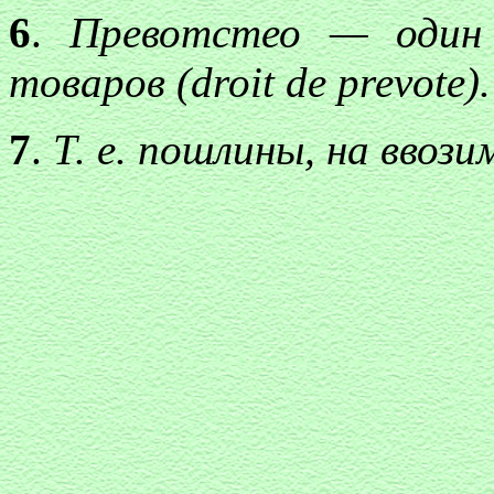
6
.
Превотстео — один 
товаров (
droit de p
revote
).
7
.
Т. е. пошлины, на ввози