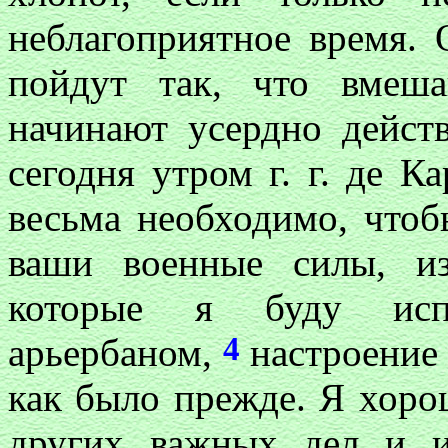
неблагоприятное время. 
пойдут так, что вмеш
начинают усердно дейст
сегодня утром г. г. де К
весьма необходимо, чтоб
ваши военные силы, из
которые я буду испы
4
арьербаном,
настроение 
как было прежде. Я хорош
других важных дел и и