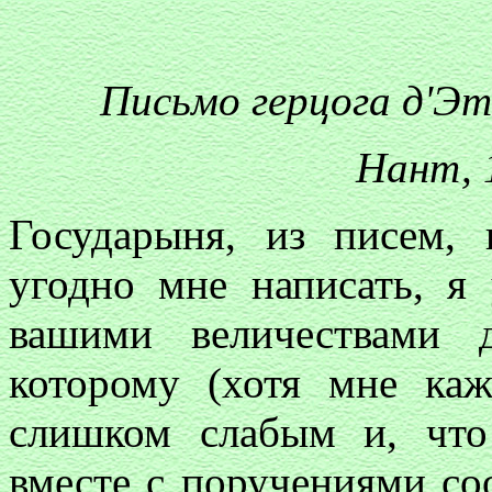
Письмо герцога д'Э
Нант, 1
Государыня, из писем,
угодно мне написать, я
вашими величествами 
которому (хотя мне каж
слишком слабым и, что
вместе с поручениями со