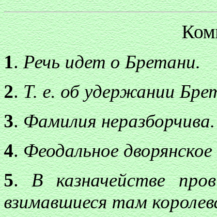
Ком
1
.
Речь идет о Бретани.
2
.
Т. е. об удержании Бре
3
.
Фамилия неразборчива.
4
.
Феодальное дворянское 
5
.
В казначействе прови
взимавшиеся там королевс