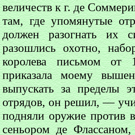
величеств к г. де Соммерив
там, где упомянутые отр
должен разогнать их 
разошлись охотно, набо
королева письмом от 1
приказала моему вышен
выпускать за пределы э
отрядов, он решил, — учи
подняли оружие против в
сеньором де Флассаном,