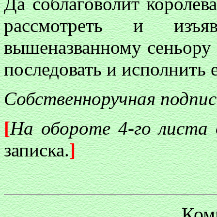
Да соблаговолит королева
рассмотреть и изъ
вышеназванному сеньору 
последовать и исполнить е
Собственноручная подпис
[
На обороте 4-го листа 
записка.
]
Ком