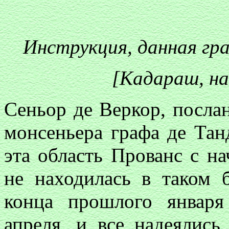
Инструкция, данная гр
[Кадараш, на
Сеньор де Веркор, посла
монсеньера графа де Танд
эта область Прованс с н
не находилась в таком 
конца прошлого январ
апреля, и все надеялись