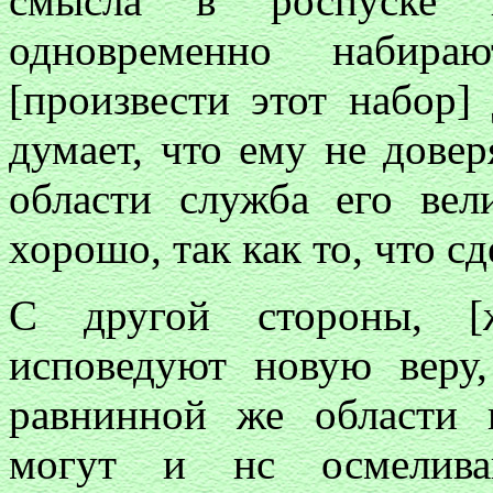
смысла в роспуске и
одновременно набира
[произвести этот набор]
думает, что ему не довер
области служба его вел
хорошо, так как то, что с
С другой стороны, [ж
исповедуют новую веру
равнинной же области
могут и нс осмелива