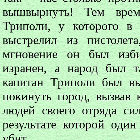
вышвырнуть! Тем врем
Триполи, у которого в 
выстрелил из пистолет
мгновение он был изб
изранен, а народ был т
капитан Триполи был вы
покинуть город, вызвав 
людей своего отряда си
результате которой один
убит.