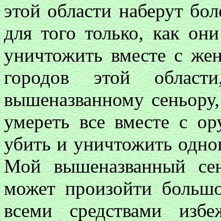
этой области наберут бо
для того только, как он
уничтожить вместе с же
городов этой облас
вышеназванному сеньору,
умереть все вместе с ор
убить и уничтожить одног
Мой вышеназванный сен
может произойти большо
всеми средствами изб