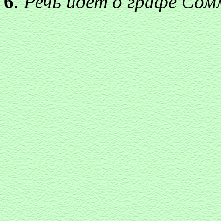
6
.
Речь идет о графе Сом