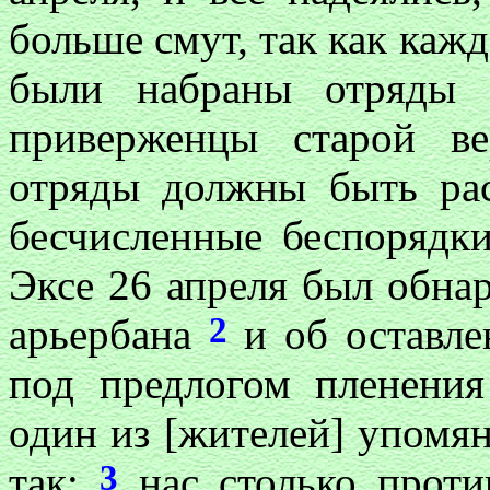
больше смут, так как кажд
были набраны отряды 
приверженцы старой в
отряды должны быть ра
бесчисленные беспорядки
Эксе 26 апреля был обнар
2
арьербана
и об оставле
под предлогом пленения
один из [жителей] упомян
3
так:
нас столько против