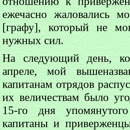
отношению к привержен
ежечасно жаловались м
[графу], который не м
нужных сил.
На следующий день, к
апреле, мой вышеназв
капитанам отрядов распус
их величествам было уго
15-го дня упомянутог
капитаны и приверженцы