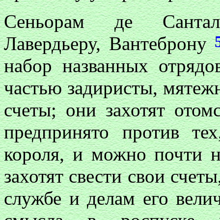
Сеньорам де Сантал
Лавердьеру, Вантеброну
набор названных отрядо
частью задиристы, мятеж
счеты; они захотят отом
предпринято против те
короля, и можно почти н
захотят свести свои счеты
службе и делам его велич