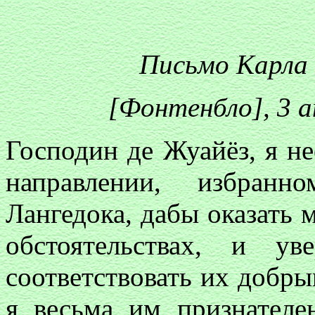
Письмо Карла 
[Фонтенбло], 3 а
Господин де Жуайёз, я н
направлении, избран
Лангедока, дабы оказать
обстоятельствах, и ув
соответствовать их добр
я весьма им признателе