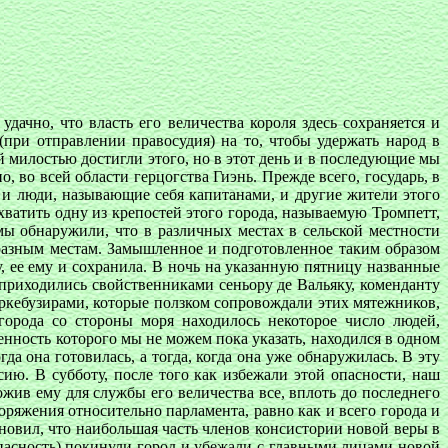
удачно, что власть его величества короля здесь сохраняется и
(при отправлении правосудия) на то, чтобы удержать народ в
 милостью достигли этого, но в этот день и в последующие мы
 во всей области герцогства Гиэнь. Прежде всего, государь, в
 и люди, называющие себя капитанами, и другие жители этого
хватить одну из крепостей этого города, называемую Тромпетт,
 мы обнаружили, что в различных местах в сельской местности
разным местам. Замышленное и подготовленное таким образом
, ее ему и сохранила. В ночь на указанную пятницу названные
приходились свойственниками сеньору де Вальяку, коменданту
аркебузирами, которые ползком сопровождали этих мятежников,
 города со стороны моря находилось некоторое число людей,
енность которого мы не можем пока указать, находился в одном
да она готовилась, а тогда, когда она уже обнаружилась. В эту
ию. В субботу, после того как избежали этой опасности, наш
ожив ему для службы его величества все, вплоть до последнего
оряжения относительно парламента, равно как и всего города и
тановил, что наибольшая часть членов консистории новой веры в
опасность) покинули город и убежали с главными лицами новой