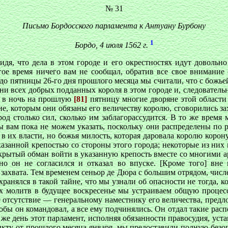
№ 31
Письмо Бордосского парламента к Антуану Бурбону
1
Бордо, 4 июля 1562 г.
дя, что дела в этом городе и его окрестностях идут довольно 
ое время ничего вам не сообщал, обратив все свое внимание 
до пятницы 26-го дня прошлого месяца мы считали, что с божьей
и всех добрых подданных короля в этом городе и, следовательно,
то в ночь на прошлую
[81]
пятницу многие дворяне этой области
е, которым они обязаны его величеству королю, сговорились за
од столько сил, сколько им заблагорассудится. В то же время
ы вам пока не можем указать, поскольку они распределены по 
в их власти, но божья милость, которая даровала королю корону
азанной крепостью со стороны этого города; некоторые из них 
и скрытый обман войти в указанную крепость вместе со многими 
но он не согласился и отказал во впуске. [Кроме того] вне
 захвата. Тем временем сеньор де Дюра с большим отрядом, числ
ранялся в такой тайне, что мы узнали об опасности не тогда, ког
ых молитв в будущее воскресенье мы устраиваем общую процесс
е отсутствие — генеральному наместнику его величества, предл
бы он командовал, а все ему подчинялись. Он отдал такие расп
т же день этот парламент, исполняя обязанности правосудия, ус
дикту от прошлого месяца января, мы предоставили полную без