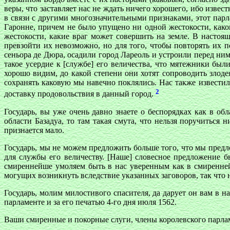
веры, что заставляет нас не ждать ничего хорошего, ибо изве
в связи с другими многозначительными признаками, этот парл
Гаронне, причем не было упущено ни одной жестокости, како
жестокости, какие враг может совершить на земле. В настоя
превзойти их невозможно, но для того, чтобы повторять их
сеньора де Дюра, осадили город Лареоль и устроили перед ним
такое усердие к [службе] его величества, что мятежники бы
хорошо видим, до какой степени они хотят сопроводить злоде
сохранять каковую мы навечно поклялись. Нас также известили
2
доставку продовольствия в данный город.
Государь, вы уже очень давно знаете о беспорядках как в об
области Базадуа, то там такая смута, что нельзя поручиться 
признается мало.
Государь, мы не можем предложить больше того, что мы пред
для службы его величеству. [Наше] словесное предложение бы
смиреннейше умоляем быть в нас уверенным как в смиренне
могущих возникнуть вследствие указанных заговоров, так что н
Государь, молим милостивого спасителя, да дарует он вам в
парламенте и за его печатью 4-го дня июля 1562.
Ваши смиренные и покорные слуги, члены королевского парлам