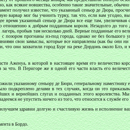
стно, как всякие новшества, особенно такие значительные, обыч
амент получил известие, что указанный сеньор де Дюра, просчи
вую варвар мог бы учинить турку, так что, если вам угодно, в
щее время указанный сеньор де Дюра все еще там, увеличивая
 по отношению к добрым подданным короля. Незадолго до того 
 лагерь, пробыв там несколько дней. Верные подданные его вел
ли с позором прогнаны из-под города, однако не без большого
яниями свои замыслы, которые все направлены (как бы они ни с
, что они захватили город Бург на реке Дордонь около Блэ, и 
ласти Аженуа, в которой в настоящее время его величество коро
ни за что. В Перигоре же в одной его части власть его величе
ложили указанному сеньору де Бюри, генеральному наместнику 
ло подкреплено делами в тех случаях, когда он это приказыва
йших и вернейших слугах и подданных этого королевства. Мы 
адеемся не упустить ничего из того, что относится к службе его 
 наилучшем здравии долгую и счастливую жизнь и исполнение в
ента в Бордо.