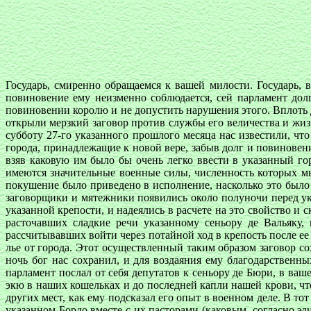
Государь, смиренно обращаемся к вашей милости. Государь, ви
повиновение ему неизменно соблюдается, сей парламент долг
повиновении королю и не допустить нарушения этого. Вплоть 
открыли мерзкий заговор против службы его величества и жизн
субботу 27-го указанного прошлого месяца нас известили, ч
города, принадлежащие к новой вере, забыв долг и повиновени
взяв каковую им было бы очень легко ввести в указанный гор
имеются значительные военные силы, численность которых м
покушение было приведено в исполнение, насколько это было 
заговорщики и мятежники появились около полуночи перед ук
указанной крепости, и надеялись в расчете на это свойство 
расточавших сладкие речи указанному сеньору де Вальяку, 
рассчитывавших войти через потайной ход в крепость после ее
лье от города. Этот осуществленный таким образом заговор сох
ночь бог нас сохранил, и для воздаяния ему благодарственн
парламент послал от себя депутатов к сеньору де Бюри, в ваш
экю в наших кошельках и до последней капли нашей крови, что
других мест, как ему подсказал его опыт в военном деле. В то
указанном Бордо вместе с их пасторами (каковым, согласно э