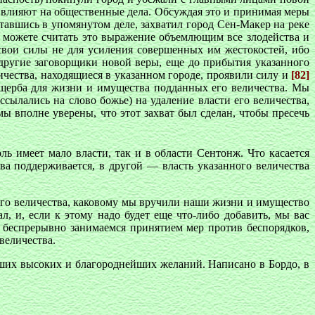
но влияют на общественные дела. Обсуждая это и принимая меры
тавшись в упомянутом деле, захватил город Сен-Макер на реке
ы можете считать это выражение объемлющим все злодейства и
 свои силы не для усиления совершенных им жестокостей, ибо
другие заговорщики новой веры, еще до прибытия указанного
ичества, находящиеся в указанном городе, проявили силу и
[82]
 ущерба для жизни и имущества подданных его величества. Мы
сылались на слово божье) на удаление власти его величества,
мы вполне уверены, что этот захват был сделан, чтобы пресечь
ль имеет мало власти, так и в области Сентонж. Что касается
ства поддерживается, в другой — власть указанного величества
его величества, каковому мы вручили наши жизни и имущество
л, и, если к этому надо будет еще что-либо добавить, мы вас
беспрерывно занимаемся принятием мер против беспорядков,
величества.
аших высоких и благороднейших желаний. Написано в Бордо, в