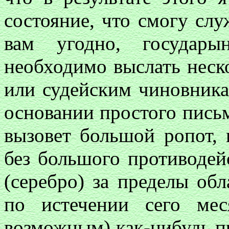
состояние, что смогу слу
вам угодно, государы
необходимо выслать неск
или судейским чиновникам
основании простого письм
вызовет большой ропот, 
без большого противодей
(серебро) за пределы обл
по истечении сего ме
возможным) как-нибудь п