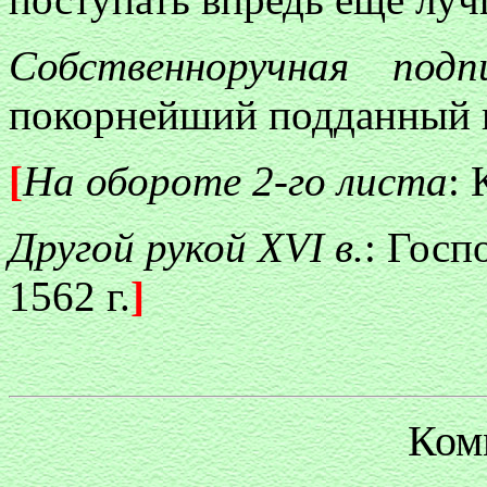
Собственноручная подпи
покорнейший подданный и
[
На обороте 2-го листа
: 
Другой рукой XVI в.
: Госп
1562 г.
]
Ком