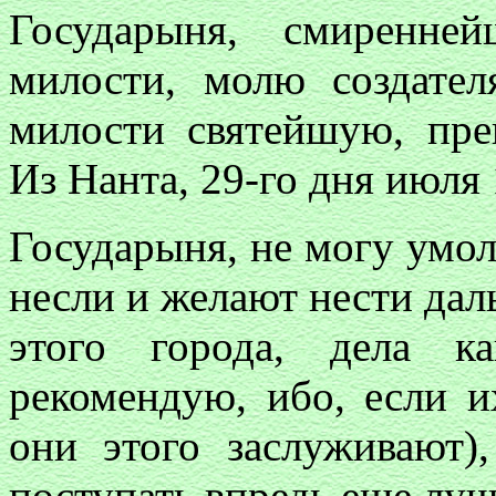
Государыня, смиренне
милости, молю создател
милости святейшую, пр
Из Нанта, 29-го дня июля 
Государыня, не могу умол
несли и желают нести да
этого города, дела к
рекомендую, ибо, если и
они этого заслуживают)
поступать впредь еще луч