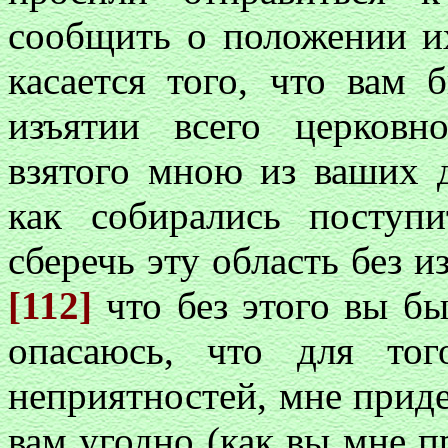
сообщить о положении их
касается того, что вам 
изъятии всего церковн
взятого мною из ваших д
как собирались поступи
сберечь эту область без и
[112]
что без этого вы б
опасаюсь, что для то
неприятностей, мне приде
вам угодно (как вы мне п