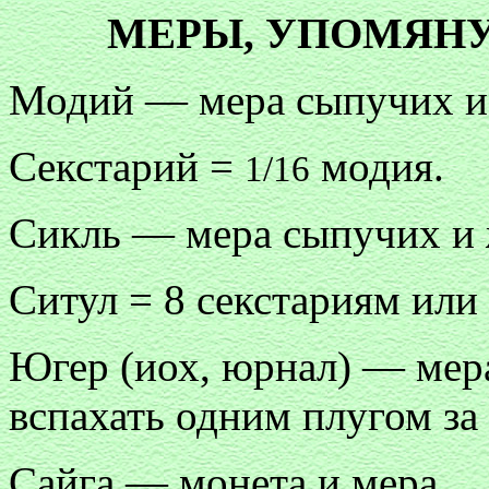
МЕРЫ, УПОМЯН
Модий — мера сыпучих и
Секстарий =
модия.
1/16
Сикль — мера сыпучих и 
Ситул = 8 секстариям или 
Югер (иох, юрнал) — мер
вспахать одним плугом за
Сайга — монета и мера.