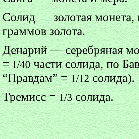
Солид — золотая монета, 
граммов золота.
Денарий — серебряная мо
=
части солида, по Ба
1/40
“Правдам” =
солида).
1/12
Тремисс =
солида.
1/3