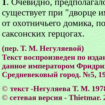
1
. Очевидно, предполагало
существует при "дворце и
от охотничьего домика, п
саксонских герцогах.
(пер. Т. М. Негуляевой)
Текст воспроизведен по изда
данное императором Фридрихом
Средневековый город. №5, 19
©
текст -Негуляева Т. М. 197
©
сетевая версия - Тhietmar. 