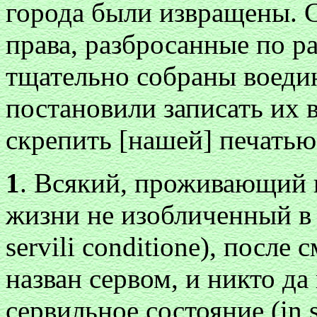
города были извращены. 
права, разбросанные по 
тщательно собраны воеди
постановили записать их
скрепить [нашей] печатью
1
. Всякий, проживающий в
жизни не изобличенный в 
servili conditione), после
назван сервом, и никто да
сервильное состояние (in s