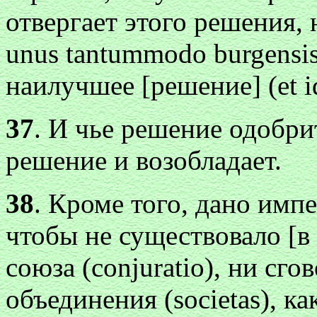
отвергает этого решения, 
unus tantummodo burgensis
наилучшее [решение] (et i
37
. И чье решение одобри
решение и возобладает.
38
. Кроме того, дано имп
чтобы не существовало [в
союза (conjuratio), ни сго
объединения (societas), 