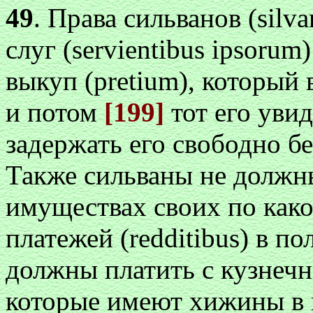
49
. Права сильванов (silv
слуг (servientibus ipsorum
выкуп (pretium), который 
и потом
[199]
тот его уви
задержать его свободно бе
Также сильваны не должн
имуществах своих по как
платежей (redditibus) в п
должны платить с кузнечны
которые имеют хижины в 