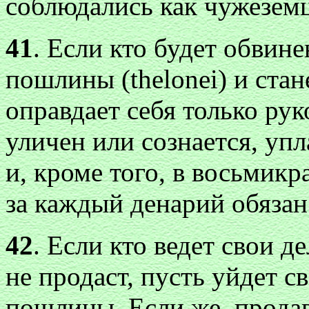
соблюдались как чужеземц
41
. Если кто будет обвине
пошлины (thelonei) и стан
оправдает себя только рук
уличен или сознается, у
и, кроме того, в восьмикр
за каждый денарий обязан
42
. Если кто ведет свои д
не продаст, пусть уйдет 
пошлины. Если же, продав