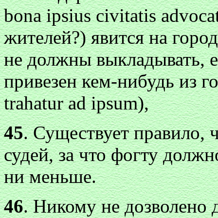
bona ipsius civitatis advoc
жителей?) явится на горо
не должны выкладывать, ес
привезен кем-нибудь из го
trahatur ad ipsum),
45
. Существует правило, 
судей, за что фогту должн
ни меньше.
46
. Никому не дозволено 