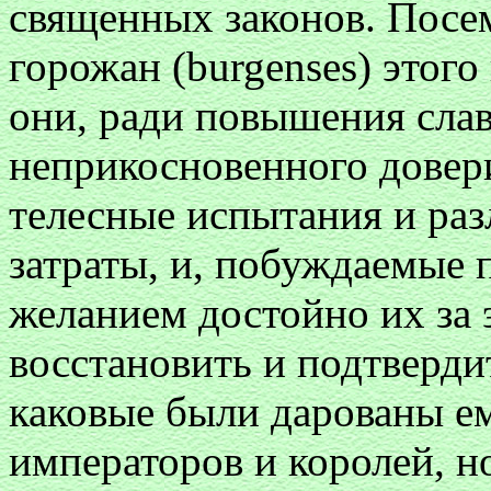
священных законов. Посе
горожан (burgenses) этого г
они, ради повышения сла
неприкосновенного довери
телесные испытания и ра
затраты, и, побуждаемые 
желанием достойно их за 
восстановить и подтвердит
каковые были дарованы е
императоров и королей, н