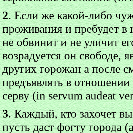
2
. Если же какой-либо чуж
проживания и пребудет в н
не oбвинит и не уличит ег
возрадуется он свободе,
других горожан а после с
предъявлять в отношении 
серву (in servum audeat ven
3
. Каждый, кто захочет вы
пусть даст фогту города (a