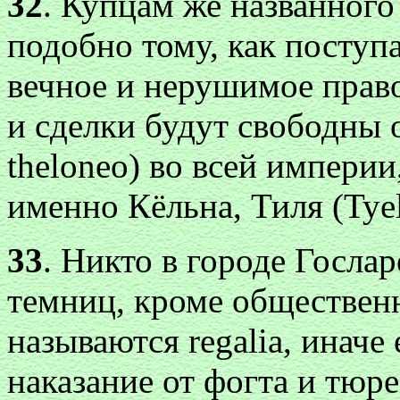
32
. Купцам же названного
подобно тому, как посту
вечное и нерушимое право
и сделки будут свободны о
theloneo) во всей империи
именно Кёльна, Тиля (Tyel
33
. Никто в городе Госла
темниц, кроме общественн
называются regalia, инач
наказание от фогта и тюр