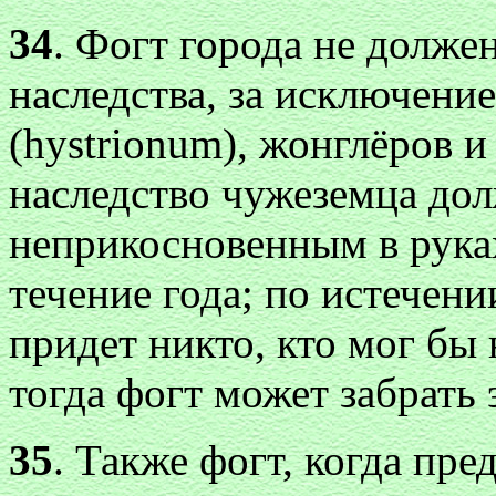
34
. Фогт города не долже
наследства, за исключени
(hystrionum), жонглёров 
наследство чужеземца до
неприкосновенным в руках
течение года; по истечени
придет никто, кто мог бы 
тогда фогт может забрать 
35
. Также фогт, когда пред