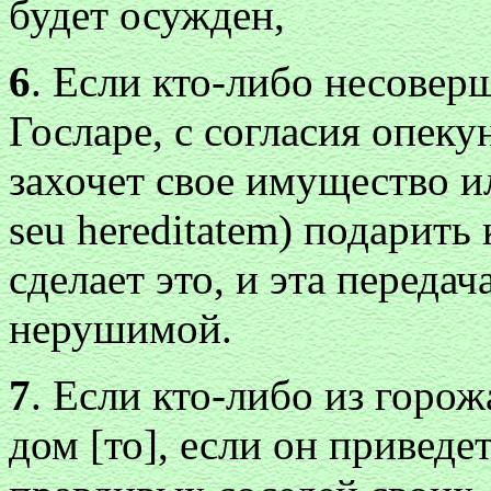
будет осужден,
6
. Если кто-либо несовер
Госларе, с согласия опеку
захочет свое имущество и
seu hereditatem) подарить
сделает это, и эта переда
нерушимой.
7
. Если кто-либо из горож
дом [то], если он приведе