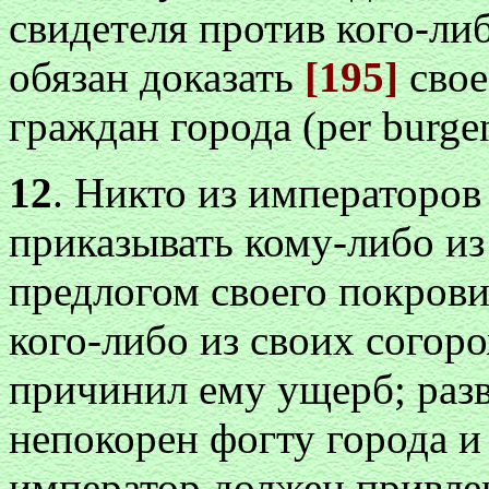
свидетеля против кого-либ
обязан доказать
[195]
свое
граждан города (per burgens
12
. Никто из императоров
приказывать кому-либо и
предлогом своего покрови
кого-либо из своих согор
причинил ему ущерб; разв
непокорен фогту города и 
император должен привлек