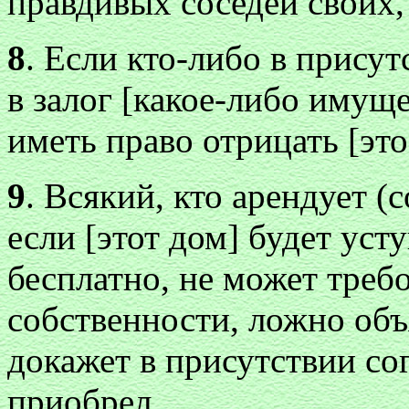
правдивых соседей своих, 
8
. Если кто-либо в присут
в залог [какое-либо имуще
иметь право отрицать [это
9
. Всякий, кто арендует (c
если [этот дом] будет ус
бесплатно, не может требо
собственности, ложно объя
докажет в присутствии со
приобрел.