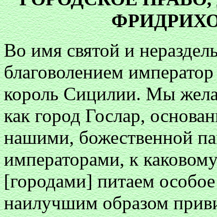
ФРИДРИХОМ 
Во имя святой и неразде
благоволением император 
король Сицилии. Мы жела
как город Гослар, основ
нашими, божественной па
императорами, к каковом
[городами] питаем особое
наилучшим образом приви