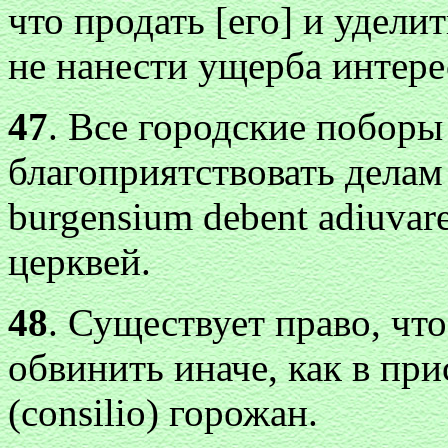
что продать [его] и удели
не нанести ущерба интере
47
. Все городские поборы
благоприятствовать делам
burgensium debent adiuvar
церквей.
48
. Существует право, чт
обвинить иначе, как в пр
(consilio) горожан.