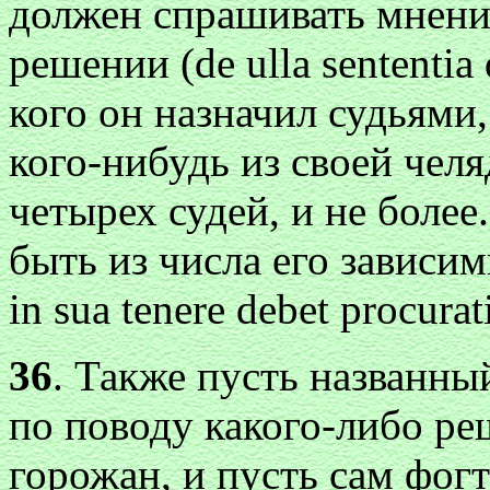
должен спрашивать мнени
решении (de ulla sententia 
кого он назначил судьями,
кого-нибудь из своей челя
четырех судей, и не более
быть из числа его зависим
in sua tenere debet procurat
36
. Также пусть названны
по поводу какого-либо ре
горожан, и пусть сам фогт