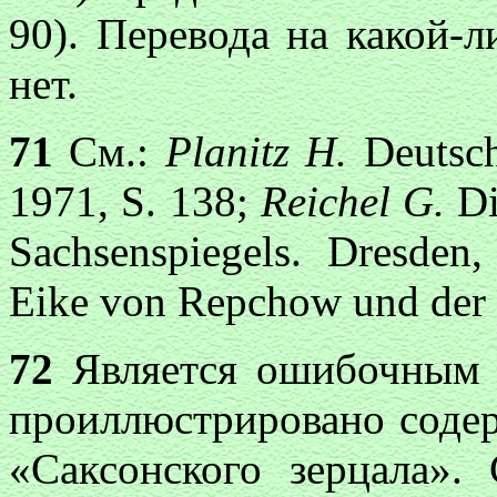
90). Перевода на какой-
нет.
71
См.:
Planitz H.
Deutsch
1971, S. 138;
Reichel G.
Di
Sachsenspiegels. Dresden
Eike von Repchow und der 
72
Является ошибочным м
проиллюстрировано содер
«Саксонского зерцала».