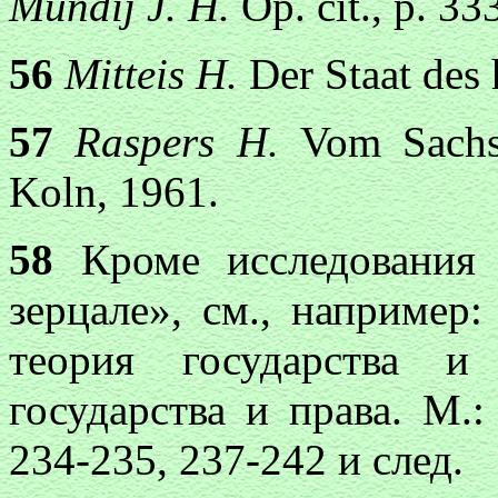
Mundij J. H.
Op. cit., р. 33
56
Mitteis H.
Der Staat des 
57
Raspers H.
Vom Sachs
Koln, 1961.
58
Кроме исследования 
зерцале», см., например
теория государства и
государства и права. М.:
234-235, 237-242 и след.