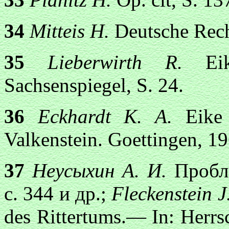
34
Mitteis H.
Deutsche Rech
35
Lieberwirth R.
E
Sachsenspiegel, S. 24.
36
Eckhardt K. A.
Eike
Valkenstein. Goеttingen, 196
37
Неусыхин А. И.
Пробл
с. 344 и др.;
Fleckenstein J
des Rittertums.— In: Herrs