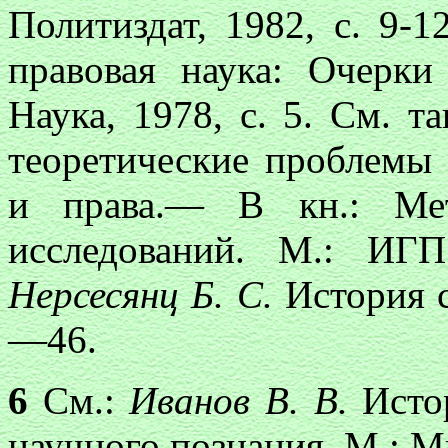
Политиздат, 1982, с. 9-1
правовая наука: Очерки
Наука, 1978, с. 5. См. т
теоретические проблемы 
и права.— В кн.: Мет
исследований. М.: ИГ
Нерсесянц Б. С.
История 
—46.
6
См.:
Иванов В. В.
Исто
научного познания. М.: М