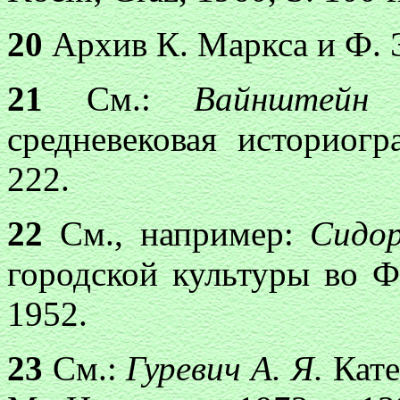
20
Архив К. Маркса и Ф. Эн
21
См.:
Вайнштей
средневековая историогр
222.
22
См., например:
Сидо
городской культуры во 
1952.
23
См.:
Гуревич А. Я.
Кате