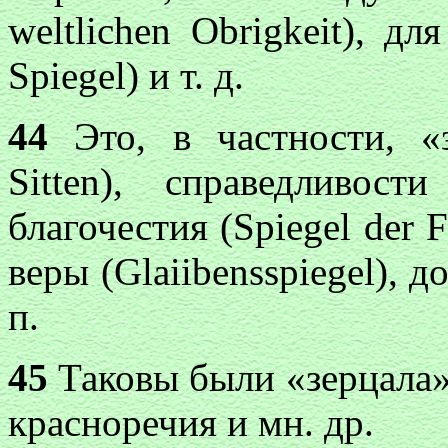
weltlichen Obrigkeit), д
Spiegel) и т. д.
44
Это, в частности, «з
Sitten), справедливости
благочестия (Spiegel der F
веры (Glaiibensspiegel), д
п.
45
Таковы были «зерцала»:
красноречия и мн. др.