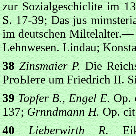
zur Sozialgeschiclite im 1
S. 17-39; Das jus mimsteri
im deutschen Miltelalter.— 
Lehnwesen. Lindau; Konstan
38
Zinsmaier P.
Die Reichs
РгоЫете um Friedrich II. S
39
Topfer В., Engel E.
Op. 
137;
Grnndmann H.
Op. cit
40
Lieberwirth R.
E