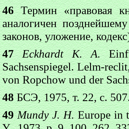
46
Термин «правовая кн
аналогичен позднейшему
законов, уложение, кодекс
47
Eckhardt К. A.
Ein
Sachsenspiegel. Lelm-recli
von Ropchow und der Sachs
48
БСЭ, 1975, т. 22, c. 507
49
Mundy J. H.
Europe in 
Y., 1973, p. 9. 100, 262, 33