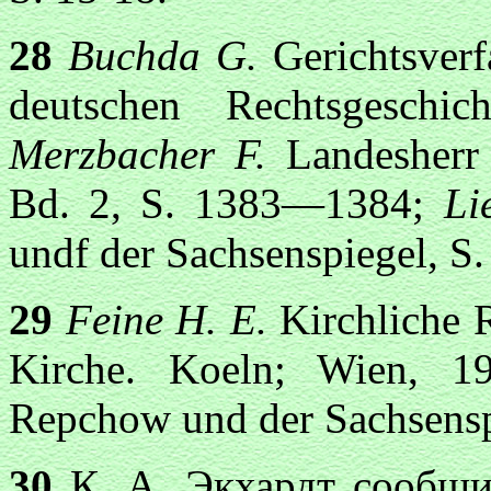
28
Buchda G.
Gerichtsver
deutschen Rechtsgesch
Merzbacher F.
Landesherr
Bd. 2, S. 1383—1384;
Li
undf der Sachsenspiegel, S.
29
Feine Н. Е.
Kirchliche 
Kirche. Koeln; Wien, 
Repchow und der Sachsenspi
30
К. А. Экхардт сообщи