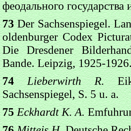
феодального государства и
73
Der Sachsenspiegel. La
oldenburger Codex Pictura
Die Dresdener Bilderhand
Bande. Leipzig, 1925-1926
74
Lieberwirth R.
E
Sachsenspiegel, S. 5 u. a.
75
Eckhardt K. A.
Emfuhrung
76
Mitteis H.
Deutsche Rech