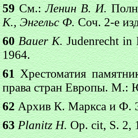
59
См.:
Ленин В. И.
Полн.
К., Энгельс Ф.
Соч. 2-е изд.
60
Bauer К.
Judenrecht in
1964.
61
Хрестоматия памятник
права стран Европы. М.: Ю
62
Архив К. Маркса и Ф. Эн
63
Planitz H.
Op. cit, S. 2,