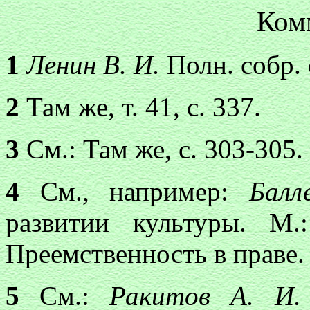
Ком
1
Ленин В. И.
Полн. собр. с
2
Там же, т. 41, с. 337.
3
См.: Там же, с. 303-305.
4
См., например:
Бал
развитии культуры. М
Преемственность в праве. 
5
См.:
Ракитов А. И