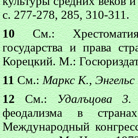
культуры средних веков и
с. 277-278, 285, 310-311.
10
См.: Хрестоматия
государства и права ст
Корецкий. М.: Госюриздат,
11
См.:
Маркс К., Энгельс
12
См.:
Удалъцова 3
феодализма в стран
Международный конгресс