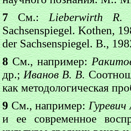
7
См.:
Lieberwirth R
Sachsenspiegel. Kothen, 1
der Sachsenspiegel. В., 198
8
См., например:
Ракито
др.;
Иванов В. В.
Соотнош
как методологическая про
9
См., например:
Гуревич 
и ее современное восп