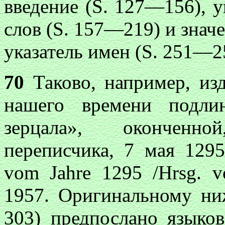
введение (S. 127—156), 
слов (S. 157—219) и значе
указатель имен (S. 251—2
70
Таково, например, из
нашего времени подли
зерцала», оконченн
переписчика, 7 мая 1295 
vom Jahre 1295 /Hrsg. v
1957. Оригинальному ни
303) предпослано языков