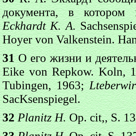
документа, в котором
Eckhardt К. A.
Sachsenspi
Hoyer von Valkenstein. Ha
31
О его жизни и деятель
Eike von Repkow. Koln, 
Tubingen, 1963;
Lteberwi
SacKsenspiegel.
32
Planitz H.
Op. cit,, S. 13
33
Planitz H.
Op. cit, S. 13