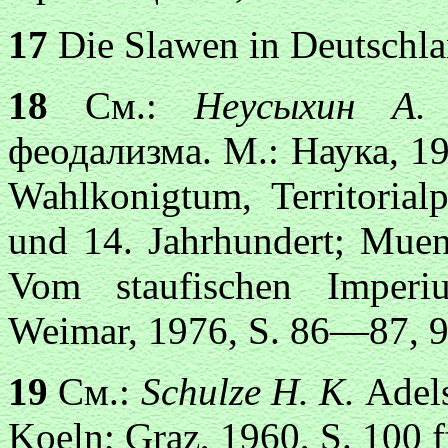
17
Die Slawen in Deutschla
18
См.:
Неусыхин А
феодализма. М.: Наука, 1
Wahlkonigtum, Territoria
und 14. Jahrhundert; Mue
Vom staufischen Imper
Weimar, 1976, S. 86—87, 95
19
См.:
Schulze H. К.
Adels
Koeln; Graz, 1960, S. 100 f