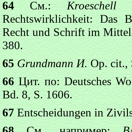
64
См.:
Kroeschel
Rechtswirklichkeit: Das Be
Recht und Schrift im Mittel
380.
65
Grundmann И.
Op. cit.,
66
Цит. по: Deutsches Woe
Bd. 8, S. 1606.
67
Entscheidungen in Zivils
68
См., например:
В