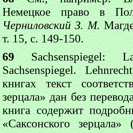
Немецкое право в Пол
Черниловский З. М.
Магде
т. 15, с. 149-150.
69
Sachsenspiegel: Lan
Sachsenspiegel. Lehnrec
книгах текст соответс
зерцала» дан без перевод
книга содержит подробн
«Саксонского зерцала»