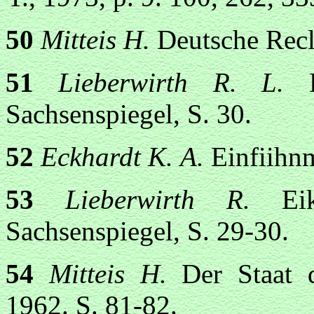
50
Mitteis H.
Deutsche Recli
51
Lieberwirth R. L.
Sachsenspiegel, S. 30.
52
Eckhardt К. A.
Einfiihnm
53
Lieberwirth R.
E
Sachsenspiegel, S. 29-30.
54
Mitteis H.
Der Staat 
1962. S. 81-82.