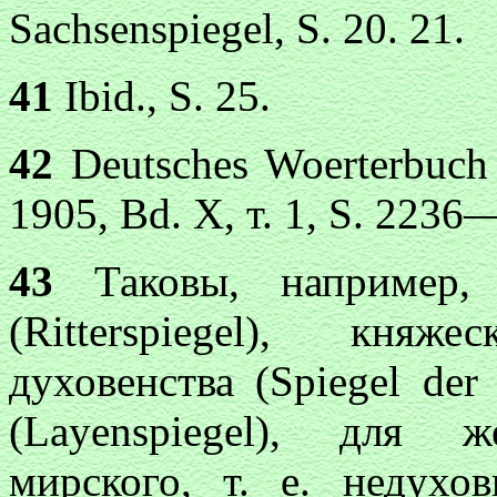
Sachsenspiegel, S. 20. 21.
41
Ibid., S. 25.
42
Deutsches Woеrterbuch 
1905, Bd. X, т. 1, S. 2236
43
Таковы, например, 
(Ritterspiegel), княже
духовенства (Spiegel der 
(Layenspiegel), для ж
мирского, т. е. недухов