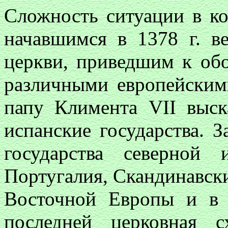
Сложность ситуации в к
начавшимся в 1378 г. в
церкви, приведшим к об
различными европейским
папу Климента
VII
выска
испанские государства. 
государства северной
Португалия, Скандинавски
Восточной Европы и в 
последней церковная 