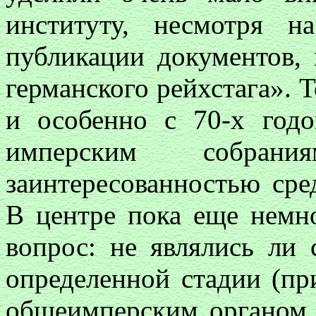
институту, несмотря н
публикации документов,
германского
рейхстага». 
и особенно с 70-х год
имперским собрани
заинтересованностью сре
В центре пока еще немн
вопрос: не являлись ли
определенной стадии (п
общеимперским органом с