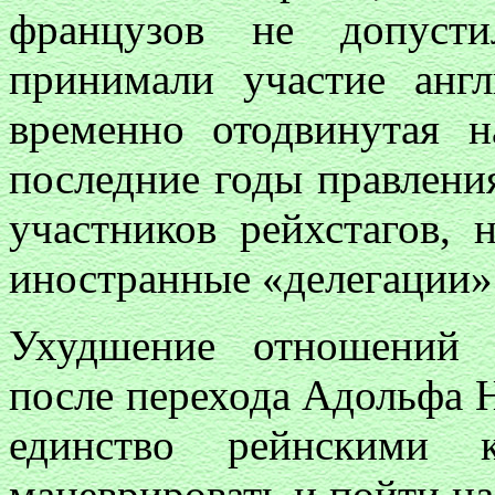
французов не допусти
принимали участие англ
временно отодвинутая н
последние годы правлени
участников рейхстагов, 
иностранные «делегации» 
Ухудшение отношений 
после перехода Адольфа Н
единство рейнскими к
маневрировать и пойти н