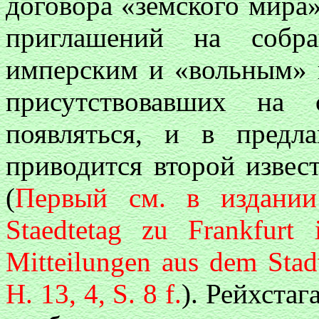
договора «земского мира
приглашений на собра
имперским и «вольным» 
присутствовавших на 
появляться, и в предл
приводится второй извес
(
Первый
см
.
в
издании
Staеdtetag zu Frankfurt
Mitteilungen aus dem Stad
H. 13, 4, S. 8 f.
). Рейхстаг