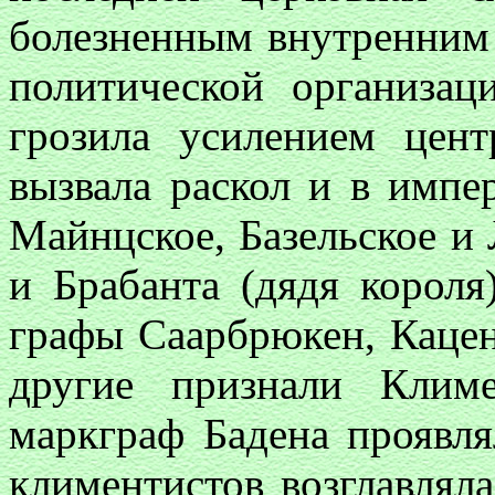
болезненным внутренним
политической организа
грозила усилением цен
вызвала раскол и в импер
Майнцское, Базельское и
и Брабанта (дядя короля
графы Саарбрюкен, Кацен
другие признали Клим
маркграф Бадена проявля
климентистов возглавлял