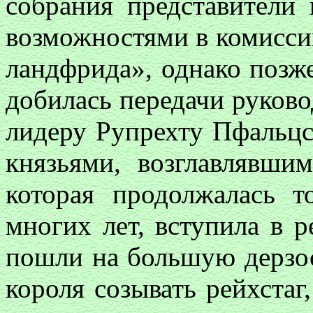
собрания представители
возможностями в комисси
ландфрида», однако позж
добилась передачи руков
лидеру Рупрехту Пфальцс
князьями, возглавлявши
которая продолжалась т
многих лет, вступила в
пошли на большую дерзо
короля созывать рейхстаг