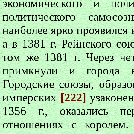
экономического и поли
политического самосоз
наиболее ярко проявился в
а в 1381 г. Рейнского со
том же 1381 г. Через ч
примкнули и города в
Городские союзы, образ
имперских
[222]
узаконен
1356 г., оказались п
отношениях с королем.