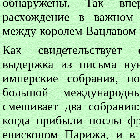
обнаружены. Так впер
расхождение в важном
между королем Вацлавом
Как свидетельствует 
выдержка из письма н
имперские собрания, п
большой международны
смешивает два собрания
когда прибыли послы фр
епископом Парижа, и в 