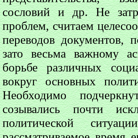
сословий и др. Не затр
проблем, считаем целесо
переводов документов, 
зато весьма важному а
борьбе различных соци
вокруг основных полит
Необходимо подчеркну
созывались почти иск
политической ситуац
рассматриваемое время е