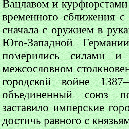
Вацлавом и курфюрстами
временного сближения с
сначала с оружием в рук
Юго-Западной Германи
померились силами и
межсословном столкнове
городской войне 1387
объединенный союз по
заставило имперские гор
достичь равного с князья