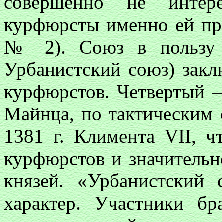
совершенно не интере
курфюрсты именно ей при
№
2
). Союз в польз
Урбанистский союз) закл
курфюрстов. Четвертый 
Майнца, по тактическим
1381 г. Климента
VII
, ч
курфюрстов и значительн
князей. «Урбанистский
характер. Участники бр