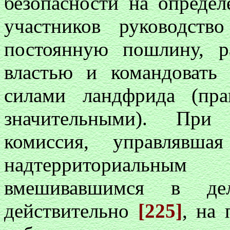
безопасности на определ
участников руководств
постоянную пошлину, р
властью и командовать
силами ландфрида (пра
значительными). При 
комиссия, управлявша
надтерриториальны
вмешивавшимся в де
действительно
[225]
, на