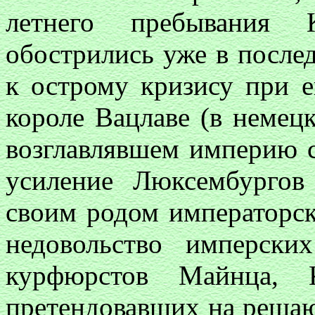
летнего пребывания 
обострились уже в после
к острому кризису при 
короле Вацлаве (в немец
возглавлявшем империю с
усиление Люксембургов
своим родом императорс
недовольство имперски
курфюрстов Майнца, 
претендовавших на решаю