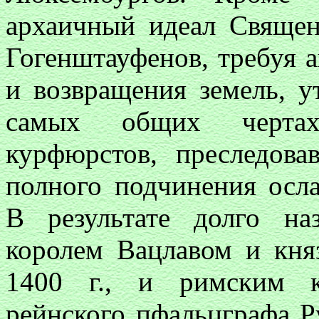
архаичный идеал Свяще
Гогенштауфенов, требуя 
и возвращения земель, у
самых общих чертах
курфюрстов, преследов
полного подчинения осла
В результате долго на
королем Вацлавом и кня
1400 г., и римским к
рейнского пфальцграфа Р