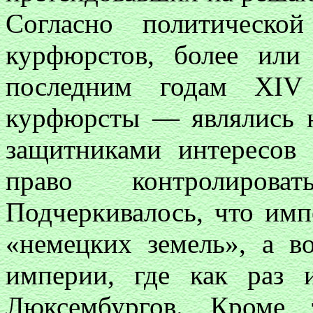
Согласно политическо
курфюрстов, более или
последним годам
XIV
курфюрсты — являлись 
защитниками интересов
право контролирова
Подчеркивалось, что имп
«немецких земель», а в
империи, где как раз 
Люксембургов. Кроме 