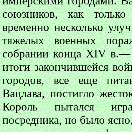
имперскими городами. Вац
союзников, как тольк
временно несколько улуч
тяжелых военных пора
собрании конца
XIV
в.— 
итоги закончившейся вой
городов, все еще пит
Вацлава, постигло жесто
Король пытался игра
посредника, но было ясно