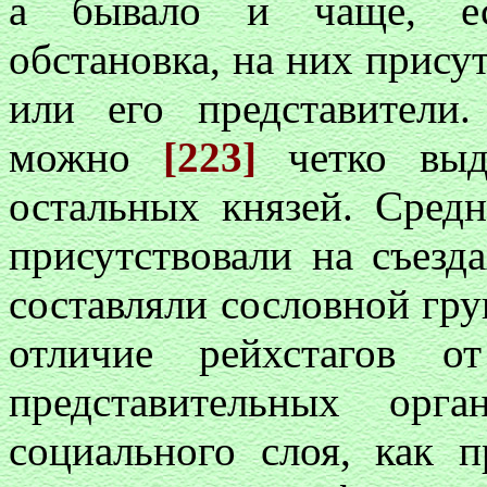
а бывало и чаще, есл
обстановка, на них прису
или его представители
можно
[223]
четко вы
остальных князей. Сред
присутствовали на съезд
составляли сословной гр
отличие рейхстагов о
представительных орга
социального слоя, как 