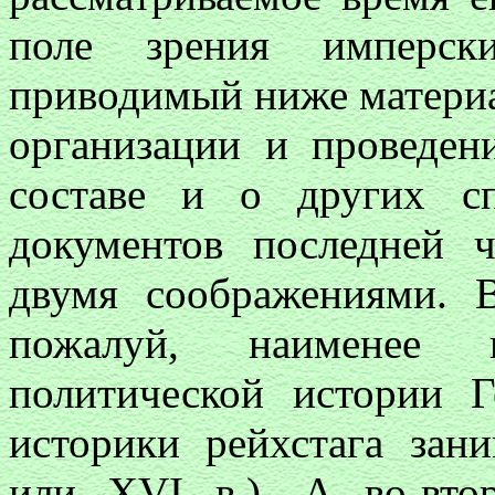
поле зрения имперск
приводимый ниже материа
организации и проведен
составе и о других с
документов последней 
двумя соображениями. 
пожалуй, наименее и
политической истории Г
историки рейхстага за
или
XVI
в.). А во-вто