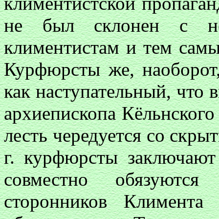
климентистской пропаган
не был склонен с не
климентистам и тем самы
Курфюрсты же, наоборот,
как наступательный, что 
архиепископа Кёльнского 
лесть чередуется со скры
г. курфюрсты заключаю
совместно обязуются
сторонников Климент