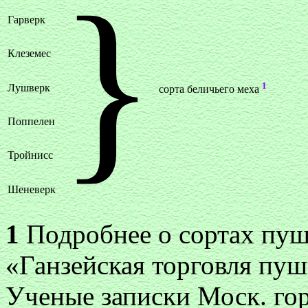
}
Гарверк
Клеземес
1
Лушверк
сорта беличьего меха
Поппелен
Тройнисс
Шеневерк
1
Подробнее о сортах пуш
«Ганзейская торговля пуш
Ученые записки Моск. гор.