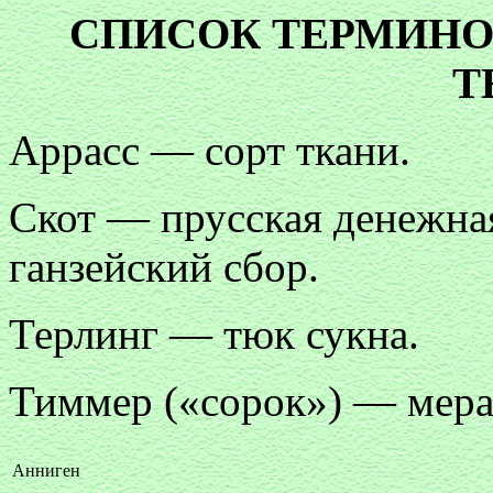
СПИСОК ТЕРМИНО
Т
Аррасс — сорт ткани.
Скот — прусская денежная
ганзейский сбор.
Терлинг — тюк сукна.
Тиммер («сорок») — мер
Анниген