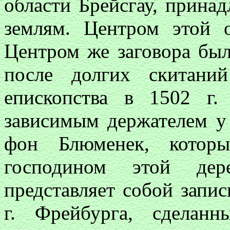
области Брейсгау, прина
землям. Центром этой 
Центром же заговора был
после долгих скитани
епископства в 1502 г
зависимым держателем у
фон Блюменек, котор
господином этой дер
представляет собой запис
г. Фрейбурга, сделан