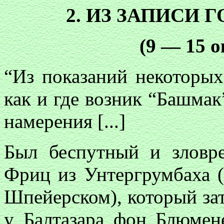
2. ИЗ ЗАПИСИ 
(9 — 15 о
“Из показаний некоторых
как и где возник “Башмак
намерения [...]
Был беспутный и зловр
Фриц из Унтергрумбаха (
Шпейерском), который за
у Балтазара фон Блюмен