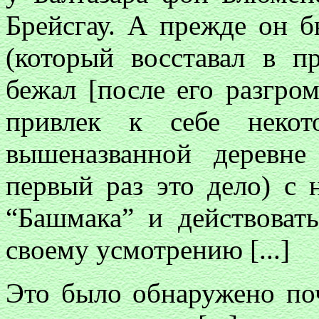
Брейсгау. А прежде он б
(который восставал в п
бежал [после его разгро
привлек к себе некот
вышеназванной деревн
первый раз это дело) с 
“Башмака” и действоват
своему усмотрению [...]
Это было обнаружено по