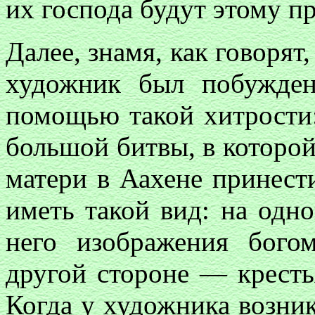
их господа будут этому п
Далее, знамя, как говорят
художник был побужде
помощью такой хитрости:
большой битвы, в которой
матери в Аахене принест
иметь такой вид: на одн
него изображения бого
другой стороне — кресть
Когда у художника возник