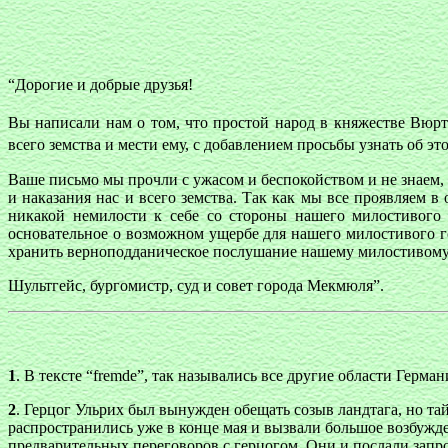
“Дорогие и добрые друзья!
Вы написали нам о том, что простой народ в княжестве Вюр
всего земства и мести ему, с добавлением просьбы узнать об эт
Ваше письмо мы прочли с ужасом и беспокойством и не знаем,
и наказания нас и всего земства. Так как мы все проявляем 
никакой немилости к себе со стороны нашего милостивого 
основательное о возможном ущербе для нашего милостивого г
хранить верноподданическое послушание нашему милостивому г
Шультгейс, бургомистр, суд и совет города Мекмюля”.
1
. В тексте “fremde”, так назывались все другие области Герман
2
. Герцог Ульрих был вынужден обещать созыв ландтага, но та
распространились уже в конце мая и вызвали большое возбужд
предварительных переговоров с герцогом. Они и послали зап