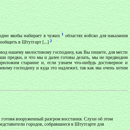
1
подин якобы набирает в чужих
областях войско для наказания
2
сообщить в Штутгарт [...]
овод нашему милостивому господину, как Вы пишете, для мести
аши предки, и что мы и далее готовы делать, мы не предвидим
риложим старание и, если узнаем что-нибудь достоверное и
вому господину и куда это надлежит, так как мы очень хотим
, готовя вооруженный разгром восстания. Слухи об этом
едставители городов, собравшиеся в Штутгарте для