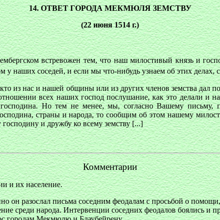
14. ОТВЕТ ГОРОДА МЕКМЮЛЯ ЗЕМСТВУ
(22 июня 1514 г.)
тембергском встревожен тем, что наш милостивый князь и гос
ом у наших соседей, и если мы что-нибудь узнаем об этих делах, 
 кто из нас и нашей общины или из других членов земства дал п
в отношении всех наших господ послушание, как это делали и н
господина. Но тем не менее, мы, согласно Вашему письму, п
осподина, страны и народа, то сообщим об этом нашему милости
осподину и дружбу ко всему земству [...]
Комментарии
ии и их население.
йно он разослал письма соседним феодалам с просьбой о помощи
ение среди народа. Интервенции соседних феодалов боялись и пр
рос городам Мекмюлю и Блаубейрену.