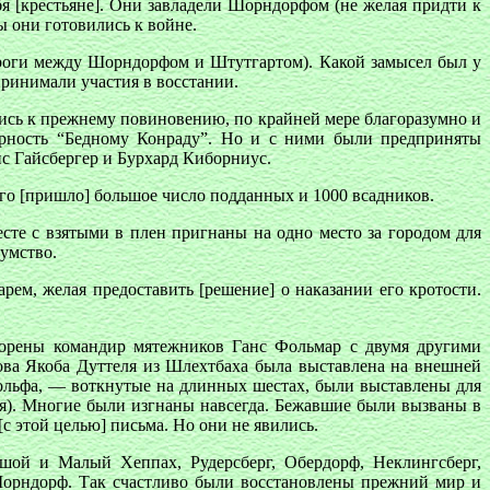
бя [крестьяне]. Они завладели Шорндорфом (не желая придти к
ы они готовились к войне.
дороги между Шорндорфом и Штутгартом). Какой замысел был у
принимали участия в восстании.
лись к прежнему повиновению, по крайней мере благоразумно и
ерность “Бедному Конраду”. Но и с ними были предприняты
нс Гайсбергер и Бурхард Киборниус.
ого [пришло] большое число подданных и 1000 всадников.
те с взятыми в плен пригнаны на одно место за городом для
зумство.
рем, желая предоставить [решение] о наказании его кротости.
ворены командир мятежников Ганс Фольмар с двумя другими
ова Якоба Дуттеля из Шлехтбаха была выставлена на внешней
ольфа, — воткнутые на длинных шестах, были выставлены для
ля). Многие были изгнаны навсегда. Бежавшие были вызваны в
с этой целью] письма. Но они не явились.
шой и Малый Хеппах, Рудерсберг, Обердорф, Неклингсберг,
 Шорндорф. Так счастливо были восстановлены прежний мир и