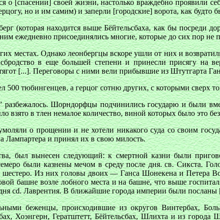
ся о [спасении] своей жизни, настолько враждебно проявили се
рцогу, но и им самим) и заперли [городские] ворота, как будто б
берг (которая находится выше Бёйтельсбаха, как бы посреди 
 ним ежедневно присоединялись многие, которые до сих пор не 
гих местах. Однако леонбергцы вскоре ушли от них и возврати
асбродство в еще большей степени и принесли присягу на в
ягот [...]. Переговоры с ними вели прибывшие из Штутгарта Га
л 500 тюбингенцев, а герцог сотню других, с которыми сверх т
 разбежалось. Шорндорфцы подчинились государю и были вмес
ло взято в тлен немалое количество, виной которых было это бе
умоляли о прощении и не хотели никакого суда со своим госуда
рга Лампартера и принял их в свою милость.
ства, был вынесен следующий: к смертной казни были приго
eмepo были казнены мечом в среду после дня. св. Сикста. Гол
ие шестеро. Из них головы двоих — Ганса Шонекена и Петера В
овой башне возле лобного места и на башне, что выше госпита
дня сd. Лаврентия. В ближайшие города империи были посланы [
ьными беженцы, происходившие из округов Винтербах, Боль
бах, Хоэнгерн, Гератштетт, Бёйтельcбах, Шлихта и из города