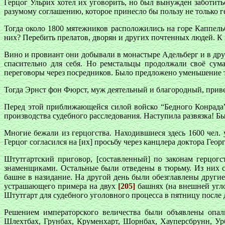
Герцог Ульрих хотел их уговорить, но был вынужден заботить
разумому соглашению, которое принесло бы пользу не только ге
Тогда около 1800 мятежников расположились на горе Каппель
них? Перебить прелатов, дворян и других почтенных людей. К
Вино и провиант они добывали в монастыре Адельберг и в дру
спасительно для себя. Но ремстальцы продолжали своё сум
переговоры через посредников. Было предложено уменьшение т
Тогда Эрнст фон Фюрст, муж деятельный и благородный, приве
Перед этой приближающейся силой войско “Бедного Конрада”
производства судебного расследования. Наступила развязка! Бы
Многие бежали из герцогства. Находившиеся здесь 1600 чел. 
Герцог согласился на [их] просьбу через канцлера доктора Гео
Штутгартский приговор, [составленный] по законам герцог
знаменщиками. Остальные были отведены в тюрьму. Из них c
башне в назидание. На другой день были обезглавлены друг
устрашающего примера на двух
[205]
башнях (на внешней угл
Штутгарт для судебного уголовного процесса в пятницу после 
Решением императорского величества были объявлены опал
Шлехтбах, Грунбах, Круменхарт, Шорнбах, Хауперсбрунн, Ур