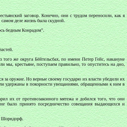
рестьянский заговор. Конечно, они с трудом переносили, как я
 самом деле жизнь была скудной.
аюсь бедным Конрадом”.
ластей.
з того же округа Бёйтельсбах, по имени Петер Гейс, накануне
и мы, крестьяне, поступаем правильно, то опуститесь на дно,
я за оружие. Но верные своему государю их власти убедили их
были удержаны в покорности увещаниями, обращенными к ним в
рил их от противозаконного мятежа и добился того, что они
ене было принято посредничество совещания выдающихся и
и Шорндорф.