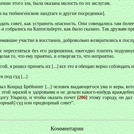
нии этого зла, была оказана милость по их заслугам.
а на тюбингенском ландтаге и другие посредники].
дать совет, как устранить опасность. Они совещались там более
и собрались на Каппельберте, как было сказано. Так друзьям пр
имавшие участие в восстании, добровольно возвратились к посл
переселяться без его разрешения, ежегодно платить подушную
лая то, что ему приятно, и отвергая то, что неприятно.
ой, я решил принять их [...] все это я обещаю верно соблюдать 
под суд [...]
ыл Конрад Брёйнинг [...] человек выдающегося ума и веры, кот
этой заразой и здоровыми и не делали какого-нибудь враждебног
цогу Ульриху, и чтобы оказать почет
[206]
этому городу, он дал 
дворный] суд или придворный совет".
Комментарии