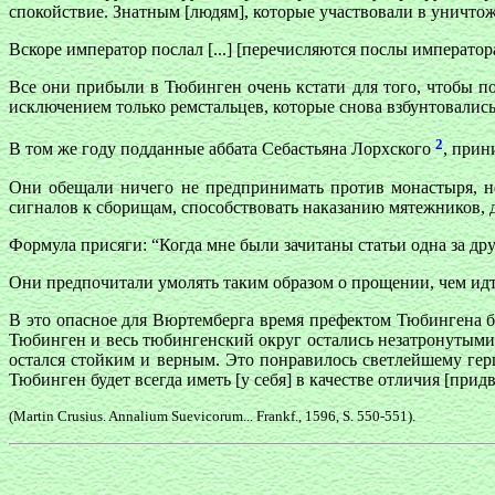
спокойствие. Знатным [людям], которые участвовали в уничтоже
Вскоре император послал [...] [перечисляются послы император
Bce они прибыли в Тюбинген очень кстати для того, чтобы по
исключением только ремстальцев, которые снова взбунтовались 
2
В том же году подданные аббата Себастьяна Лорхского
, прин
Они обещали ничего не предпринимать против монастыря, не 
сигналов к сборищам, способствовать наказанию мятежников, де
Формула присяги: “Когда мне были зачитаны статьи одна за друг
Они предпочитали умолять таким образом о прощении, чем идти 
В это опасное для Вюртемберга время префектом Тюбингена б
Тюбинген и весь тюбингенский округ остались незатронутыми 
остался стойким и верным. Это понравилось светлейшему гер
Тюбинген будет всегда иметь [у себя] в качестве отличия [при
(Martin Crusius. Annalium Suevicorum... Frankf., 1596, S. 550-551).