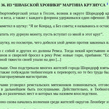
1
36. ИЗ “ШВАБСКОЙ ХРОНИКИ” МАРТИНА КРУЗИУСА
их Вюртембергский уехал в Гессен, возник в округе Шорндорф к
 веса, а также с каждого флорина удерживался один пфенниг. В
аметил в шутку: “Я не Конрад, а Без совета; я называюсь и ост
атить эту дурную монету, пусть вступит со мной в этот круг”.
 шутку, но посмотри, чего добился злой демон против законных в
ли с собой и других из долины Ремса. Тогда некий крестьянин и
ов и свирелей бросил в реку Ремс новые гири, прибавив: “Есл
ной тяжести своей упали на дно [...]
дальше. Они подстрекали многих жителей города Шорндорф взятьс
и также побуждали тюбингенцев к перевороту, но те без труда 
благоразумным магистратам.
чами уговорил ремстальских мятежников повиноваться, отгово
в дальнейшем быть послушными. Действительно, в Тюбинг
 из различных мест и которых мы назовем впоследствии.
нно снова начались волнения среди жителей округов Леонберг 