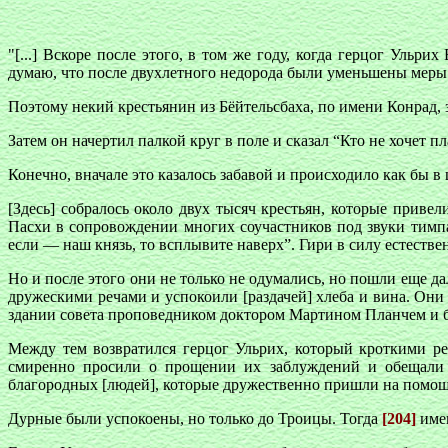
"[...] Вскоре после этого, в том же году, когда герцог Ульр
думаю, что после двухлетного недорода были уменьшены меры и
Поэтому некий крестьянин из Бёйтельсбаха, по имени Конрад, з
Затем он начертил палкой круг в поле и сказал “Кто не хочет пл
Конечно, вначале это казалось забавой и происходило как бы в
[Здесь] собралось около двух тысяч крестьян, которые приве
Пасхи в сопровождении многих соучастников под звуки тимпан
если — наш князь, то всплывите наверх”. Гири в силу естествен
Но и после этого они не только не одумались, но пошли еще 
дружескими речами и успокоили [раздачей] хлеба и вина. Он
здании совета проповедником доктором Мартином Планчем и 
Между тем возвратился герцог Ульрих, который кроткими ре
смиренно просили о прощении их заблуждений и обещали 
благородных [людей], которые дружественно пришли на помощь
Дурные были успокоены, но только до Троицы. Тогда
[204]
име