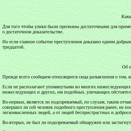
Каки
Для того чтобы улики были признаны достаточными для примен
о достаточном доказательстве.
Но если главное событие преступления доказано одним добрым с
тридцатой.
Об о
Прежде всего сообщаем относящиеся сюда разъяснения о том, к
Если не располагают упомянутыми во многих нижеследующих ст
нижеследующих и других, им подобных, уличающих обстоятель
Во-первых, является ли подозреваемый, по слухам, таким отча
совершил ли сей человек подобного преступления ранее, не пос
легкомысленных людей, а от людей беспристрастных и доброс
Во-вторых, не был ли подозреваемый обнаружен или застигнут 