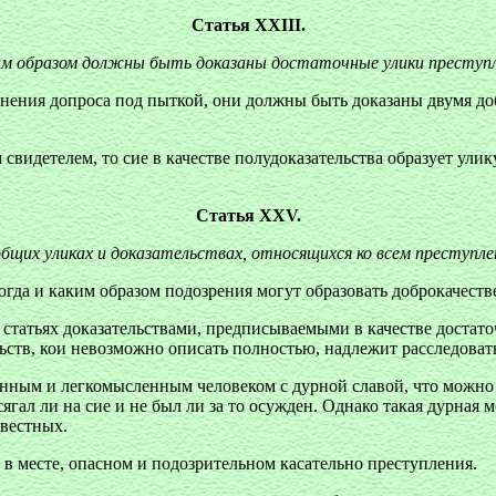
Статья XXIII.
м образом должны быть доказаны достаточные улики преступ
ения допроса под пыткой, они должны быть доказаны двумя доб
видетелем, то сие в качестве полудоказательства образует улику
Статья XXV.
бщих уликах и доказательствах, относящихся ко всем преступл
огда и каким образом подозрения могут образовать доброкачеств
атьях доказательствами, предписываемыми в качестве достаточ
ств, кои невозможно описать полностью, надлежит расследоват
янным и легкомысленным человеком с дурной славой, что можно 
ягал ли на сие и не был ли за то осужден. Однако такая дурная 
овестных.
в месте, опасном и подозрительном касательно преступления.