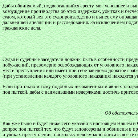
Дабы обвиняемый, подвергавшийся аресту, мог успешнее и выг
возбуждение производства об этих издержках, убытках и бесче
судом, который вел это судопроизводство и вынес ему оправда
дальнейшей апелляции и расследования. За исключением подобн
гражданские дела.
Судья и судебные заседатели должны быть в особенности пред
побуждений, правомерно освобождающих от уголовного наказан
месте преступления или имеет при себе заведомо добытое гра
(при установлении каждого уголовного наказания) находятся у
Если при таких и тому подобных несомненных и явных злодеяни
под пыткой, дабы с наименьшими издержками достичь пригово
Об обстоятельс
Как уже было и будет ниже сего указано в настоящем Нашем и
допрос под пыткой тех, что будут заподозрены и обвинены в 
и уликах преступления, поскольку невозможно описать все те 