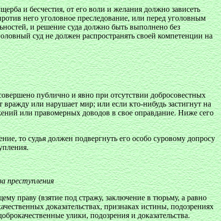
ерба и бесчестия, от его воли и желания должно зависеть
 против него уголовное преследование, или перед уголовным
льностей, и решение суда должно быть выполнено без
уголовный суд не должен распространять своей компетенции на
 совершено публично и явно при отсутствии добросовестных
вражду или нарушает мир; или если кто-нибудь застигнут на
жений или правомерных доводов в свое оправдание. Ниже сего
ние, то судья должен подвергнуть его особо суровому допросу
упления.
ва преступления
у праву (взятие под стражу, заключение в тюрьму, а равно
качественных доказательствах, признаках истины, подозрениях
доброкачественные улики, подозрения и доказательства.