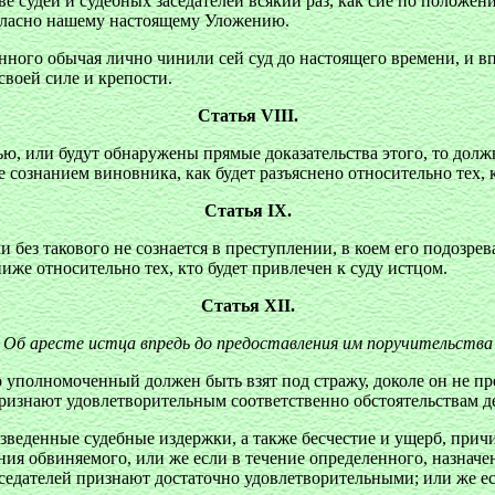
е судей и судебных заседателей всякий раз, как сие по положен
согласно нашему настоящему Уложению.
нного обычая лично чинили сей суд до настоящего времени, и в
своей силе и крепости.
Статья VIII.
ью, или будут обнаружены прямые доказательства этого, то дол
 сознанием виновника, как будет разъяснено относительно тех, к
Статья IX.
без такового не сознается в преступлении, в коем его подозрев
иже относительно тех, кто будет привлечен к суду истцом.
Статья XII.
Об аресте истца впредь до предоставления им поручительства
о уполномоченный должен быть взят под стражу, доколе он не пр
 признают удовлетворительным соответственно обстоятельствам д
зведенные судебные издержки, а также бесчестие и ущерб, прич
ния обвиняемого, или же если в течение определенного, назначен
заседателей признают достаточно удовлетворительными; или же 