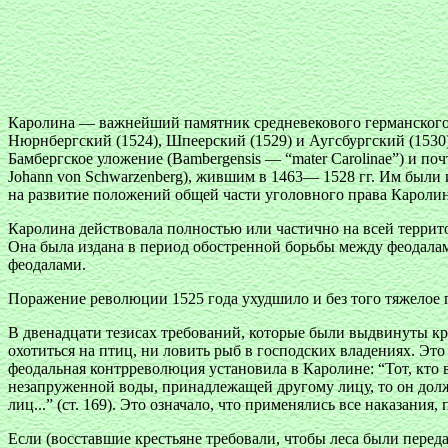
Каролина — важнейший памятник средневекового германского 
Нюрнбергский (1524), Шпеерский (1529) и Аугсбургский (1530
Бамбергское уложение (Bambergensis — “mater Carolinae”) и по
Johann von Schwarzenberg), жившим в 1463— 1528 гг. Им был
на развитие положений общей части уголовного права Кароли
Каролина действовала полностью или частично на всей террито
Она была издана в период обостренной борьбы между феодала
феодалами.
Поражение революции 1525 года ухудшило и без того тяжелое 
В двенадцати тезисах требований, которые были выдвинуты кре
охотиться на птиц, ни ловить рыб в господских владениях. Эт
феодальная контрреволюция установила в Каролине: “Тот, кто 
незапруженной воды, принадлежащей другому лицу, то он долж
лиц...” (ст. 169). Это означало, что применялись все наказания,
Если (восставшие крестьяне требовали, чтобы леса были пере