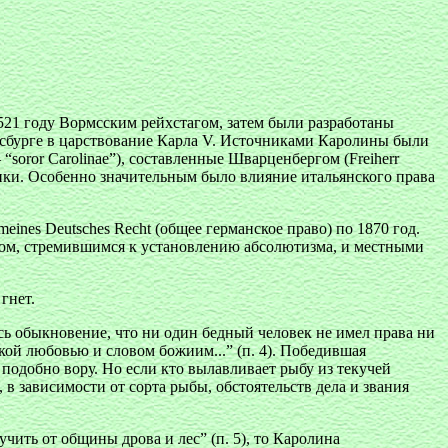
21 году Вормсским рейхстагом, затем были разработаны
енсбурге в царствование Карла V. Источниками Каролины были
“soror Carolinae”), составленные Шварценбергом (Freiherr
ики. Особенно значительным было влияние итальянского права
ines Deutsches Recht (общее германское право) по 1870 год.
вом, стремившимся к установлению абсолютизма, и местными
гнет.
сь обыкновение, что ни один бедный человек не имел права ни
кой любовью и словом божиим...” (п. 4). Победившая
 подобно вору. Но если кто вылавливает рыбу из текучей
 зависимости от сорта рыбы, обстоятельств дела и звания
учить от общины дрова и лес” (п. 5), то Каролина