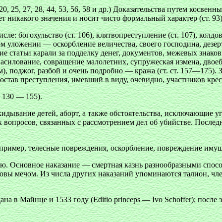
, 25, 27, 28, 44, 53, 56, 58 и др.) Доказательства путем косвенн
еет никакого значения и носит чисто формальный характер (ст. 9
е: богохульство (ст. 106), клятвопреступление (ст. 107), колдов
м уложении — оскорбление величества, своего господина, дезе
йшие статьи карали за подделку денег, документов, межевых знак
насилование, совращение малолетних, супружеская измена, двое
), поджог, разбой и очень подробно — кража (ст. ст. 157—175). 
состав преступления, имевший в виду, очевидно, участников кре
 130 — 155).
идывание детей, аборт, а также обстоятельства, исключающие у
вопросов, связанных с рассмотрением дел об убийстве. Последняя
пример, телесные повреждения, оскорбление, повреждение имуще
ью. Основное наказание — смертная казнь разнообразными спосо
ловы мечом. Из числа других наказаний упоминаются талион, ч
а в Майнце и 1533 году (Editio princeps — Ivo Schoffer); после