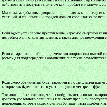
должны самолично участвовать в сих уголовных судах в качеств
действовать и поступать при этом как подобает и надлежит, 
Мы желаем, дабы иные дворяне и прочие лица, кои в силу иско
указаний, и сей обычай и порядок должен соблюдаться во всей 
Если будет установлено преступление, караемое смертной казн
потребного для открытия истины, а также для подтверждения ее
Если же арестованный при применении допроса под пыткой или 
розыск для подтверждения обвинения; сие также разъясняется н
Коль скоро обвиняемый будет заключен в тюрьму, истец или ег
которое как будет ниже сего указано, судья и четыре шеффена
Это должно быть сделано, чтобы побудить истца оплатить прои
доказать уголовного обвинения или своих прав, или преступле
подозрения, которые судья к суд или большая часть судебных 