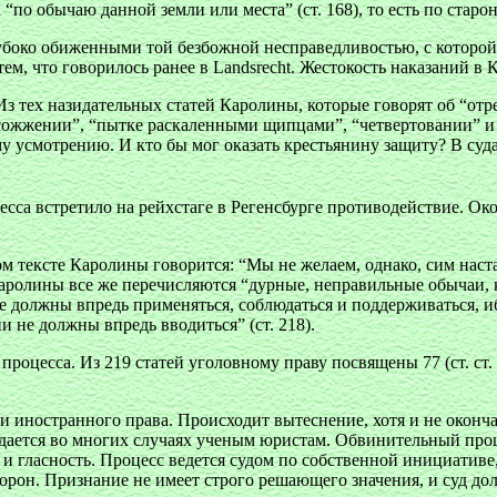
“по обычаю данной земли или места” (ст. 168), то есть по старо
убоко обиженными той безбожной несправедливостью, с которой 
ем, что говорилось ранее в Landsrecht. Жестокость наказаний в
 тех назидательных статей Каролины, которые говорят об “отре
“сожжении”, “пытке раскаленными щипцами”, “четвертовании” и т
му усмотрению. И кто бы мог оказать крестьянину защиту? В су
есса встретило на рейхстаге в Регенсбурге противодействие. О
ом тексте Каролины говорится: “Мы не желаем, однако, сим нас
аролины все же перечисляются “дурные, неправильные обычаи, к
не должны впредь применяться, соблюдаться и поддерживаться, 
 не должны впредь вводиться” (ст. 218).
роцесса. Из 219 статей уголовному праву посвящены 77 (ст. ст.
еи иностранного права. Происходит вытеснение, хотя и не окон
ается во многих случаях ученым юристам. Обвинительный проц
и гласность. Процесс ведется судом по собственной инициативе,
орон. Признание не имеет строго решающего значения, и суд долж