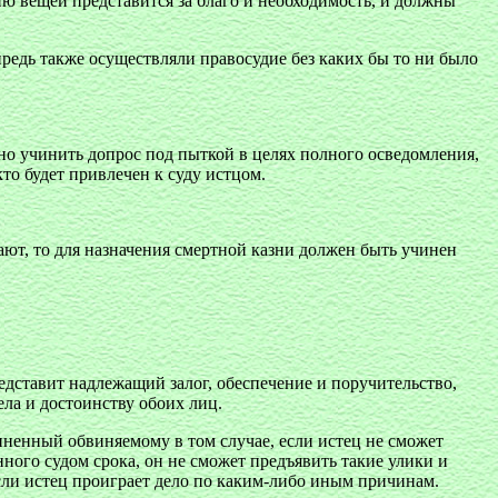
ию вещей представится за благо и необходимость, и должны
предь также осуществляли правосудие без каких бы то ни было
жно учинить допрос под пыткой в целях полного осведомления,
то будет привлечен к суду истцом.
ают, то для назначения смертной казни должен быть учинен
едставит надлежащий залог, обеспечение и поручительство,
ела и достоинству обоих лиц.
иненный обвиняемому в том случае, если истец не сможет
ного судом срока, он не сможет предъявить такие улики и
если истец проиграет дело по каким-либо иным причинам.