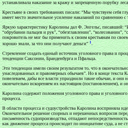
устанавливала наказание за кражу и запрещенную порубку леса 
Крестьяне в своих требованиях писали: “Мы чувствуем себя гл
имеет место значительное усиление наказаний по сравнению с т
Яркую характеристику Каролины дал Ф. Энгельс, писавший: “Из
“обрубании пальцев и рук”, “обезглавлении”, “колесовании”, 
покровитель не мог бы применить к своим крестьянам по свое
1
хорошо знали, за что они получают деньги”
.
Стремление создать единый источник уголовного права и проц
тенденции Саксонии, Бранденбурга и Пфальца.
Эти тенденции имели своим результатом то, что в окончательн
унаследованных и правомерных обычаев”. Но в конце текста К
повелеваем, дабы все власти упразднили такие обычаи, и они 
окончательно искореняем их настоящим (постановлением), и они
Каролина содержит положения уголовного права и уголовного п
процесса.
В области процесса и судоустройства Каролина восприняла ид
Окончательное решение спорных и нерешенных вопросов перед
письменность судопроизводства, отпадают непосредственность 
как движение процесса происходит по инициативе суда, а не ст