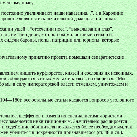
немецкому праву.
постоянно увеличивают наши наказания...”, а в Каролине
 Каролине является исключительной даже для той эпохи.
зании ушей”, “отсечении носа”, “выкалывании глаз”,
. д., нет ни одной, которой бы милостивый сеньор и
дах сидели бароны, попы, патриции или юристы, которые
кончательному принятию проекта помешали сепаратистские
тавлением лишить курфюрстов, князей и сословия их исконных,
ои соблюдаются в иных местах и краях”, и говорится: “Мы
ибо мы в силу императорской власти отменяем, уничтожаем и
 104—180); все остальные статьи касаются вопросов уголовного
чательное, шеффенов и замена их специалистами-юристами.
есс заменяется инквизиционным. Значительно расширяется
 и содействие обвинителя не является более необходимым, так
ен убедиться в искренности признавшегося (ст. 48 и сл.).