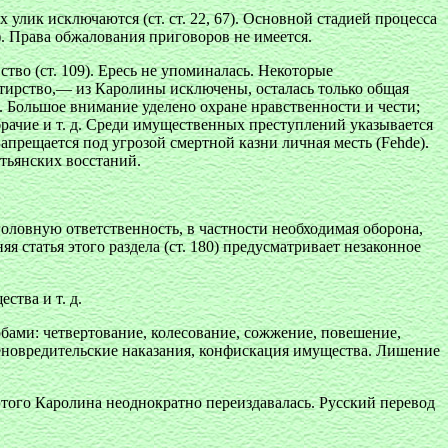
ых улик исключаются (ст. ст. 22, 67). Основной стадией процесса
3). Права обжалования приговоров не имеется.
ство (ст. 109). Ересь не упоминалась. Некоторые
ртирство,— из Каролины исключены, осталась только общая
ов. Большое внимание уделено охране нравственности и чести;
брачие и т. д. Среди имущественных преступлений указывается
Запрещается под угрозой смертной казни личная месть (Fehde).
стьянских восстаний.
головную ответственность, в частности необходимая оборона,
 статья этого раздела (ст. 180) предусматривает незаконное
ства и т. д.
бами: четвертование, колесование, сожжение, повешение,
леновредительские наказания, конфискация имущества. Лишение
 этого Каролина неоднократно переиздавалась. Русский перевод