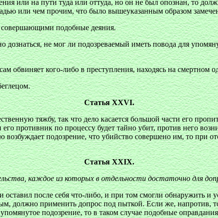
ения или на пути туда или оттуда, но он не был опознан, то долж
адью или чем прочим, что было вышеуказанным образом замечен
, совершающими подобные деяния.
 дознаться, не мог ли подозреваемый иметь повода для упомяну
м обвиняет кого-либо в преступления, находясь на смертном о
беглецом.
Статья XXVI.
твенную тяжбу, так что дело касается большой части его пропит
 его противник по процессу будет тайно убит, против него возн
ию возбуждает подозрение, что убийство совершено им, то при о
Статья XXIX.
льства, каждое из которых в отдельности достаточно для доп
оставил после себя что-либо, и при том смогли обнаружить и ус
ым, должно применить допрос под пыткой. Если же, напротив, то
т упомянутое подозрение, то в таком случае подобные оправдани