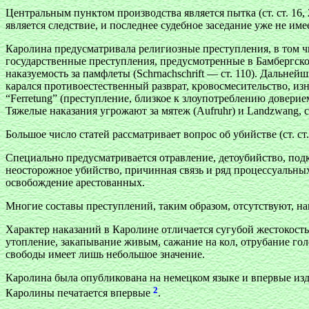
Центральным пунктом производства является пытка (ст. ст. 16, 20
является следствие, и последнее судебное заседание уже не им
Каролина предусматривала религиозные преступления, в том числ
государственные преступления, предусмотренные в Бамбергско
наказуемость за памфлеты (Schrnachschrift — ст. 110). Дальне
карался противоестественный разврат, кровосмесительство, из
“Ferretung” (преступление, близкое к злоупотреблению доверием
Тяжелые наказания угрожают за мятеж (Aufruhr) и Landzwang, 
Большое число статей рассматривает вопрос об убийстве (ст. ст.
Специально предусматривается отравление, детоубийство, подк
неосторожное убийство, причинная связь и ряд процессуальных 
освобождение арестованных.
Многие составы преступлений, таким образом, отсутствуют, на
Характер наказаний в Каролине отличается сугубой жестокост
утопление, закапывание живым, сажание на кол, отрубание го
свободы имеет лишь небольшое значение.
Каролина была опубликована на немецком языке и впервые издан
2
Каролины печатается впервые
.