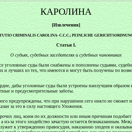
КАРОЛИНА
[Извлечения]
TUTIO CRIMINALIS CAROLINA- C.C.C.; PEINLICHE GERICHTSORDNUNG -
Статья I.
О
судьях, судебных заседателях и судебных чиновниках
все уголовные суды были снабжены и пополнены судьями, судеб
х и лучших из тех, что имеются и могут быть получены по возм
ердие, дабы уголовные суды были устроены наилучшим образом 
стные и предусмотрительные заботы.
рого предупреждены, что при нарушении сего никто не сможет 
зан за это в силу настоящего Уложения.
рочих лиц, коим по их должности или иным причинам подобает с
, а из-за этого злодейство зачастую остается безнаказанным. Ме
 служит к утверждению правосудия, наказанию злодеев и оказыв