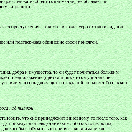
но расследовать (обратить внимание), не обладает ли
о у виновного.
того преступления в зависти, вражде, угрозах или ожидании
дре или подтверждая обвинение своей присягой.
ания, добра и имущества, то он будет почитаться большим
икает предположение (презумпция), что он учинил сие
тсутствии у него надлежащих оправданий, он может быть взят в
роса под пыткой
тановить, что сие принадлежит виновному, то после того, как
гда приведут в оправдание какие-либо обстоятельства,
я должны быть обязательно приняты во внимание до