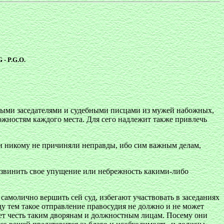
 P.G.O.
ными заседателями и судебными писцами из мужей набожных,
ожностям каждого места. Для сего надлежит также привлечь
и никому не причиняли неправды, ибо сим важным делам,
извинить свое упущение или небрежность какими-либо
амолично вершить сей суд, избегают участвовать в заседаниях
жду тем такое отправление правосудия не должно и не может
ает честь таким дворянам и должностным лицам. Посему они