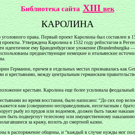
XIII
Библиотека сайта
век
КАРОЛИНА
уголовного права. Первый проект Каролины был составлен в 15
) проекты. Утверждена Каролина в 1532 году рейхстагом в Рег
чти идентичное ему Бранденбургское уложение (Brandenburgika — 
и использованы предшествующие немецкие и итальянские источн
ны.
рии Германии, причем в отдельных местах признавалась как Geme
ми и крестьянами, между центральным германским правительст
положение крестьян. Каролина еще более усиливала феодальный 
стьянами во время восстания, было написано: “До сих пор вело
о кажется нам (совершенно несправедливым, несогласным с братс
ворует рыбу из прудов или водоемов, должен быть также наказан
ен быть подвергнут телесному или имущественному наказанию, в
 полагавшиеся за кражу, вплоть до смертной казни.
даны в распоряжение общины, и “каждый в случае нужды мог
пол