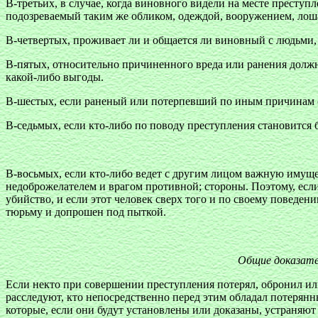
В-третьих, в случае, когда виновного видели на месте преступл
подозреваемый таким же обликом, одеждой, вооружением, лош
В-четвертых, проживает ли и общается ли виновный с людьми
В-пятых, относительно причиненного вреда или ранения должно
какой-либо выгоды.
В-шестых, если раненый или потерпевший по иным причинам са
В-седьмых, если кто-либо по поводу преступления становится 
В-восьмых, если кто-либо ведет с другим лицом важную имущес
недоброжелателем и врагом противной; стороны. Поэтому, если
убийство, и если этот человек сверх того и по своему поведен
тюрьму и допрошен под пыткой.
Общие доказате
Если некто при совершении преступления потерял, обронил или 
расследуют, кто непосредственно перед этим обладал потерянн
которые, если они будут установлены или доказаны, устраняю