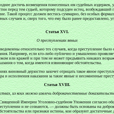
однее достичь возмещения понесенных им судебных издержек, ущ
стии перед тем судьей, которому подсуден истец, возбуждавший
ние. Такой процесс должен вестись суммарно, без особых форма
ых случаев и, сверх того, что ему было ранее предоставлено, 
Статья XVI.
О преступлениях явных
уведомлены относительно тех случаев, когда преступление было
ия. Например, если кто-либо публично и умышленно проявляет 
бежом или кражей и при том не может предъявить никаких возра
казания о том, когда имеются извиняющие обстоятельства.
ях виновный дерзостно захочет отрицать такое явное преступле
ра и исполнения наказания за
такие явные и несомненные прест
Статья XVIII.
твах, из коих можно извлечь доброкачественные доказательст
 Священной Империи Уголовно-судебном Уложении согласно общем
преступлении и не сознаются, — должны быть основаны на добро
обстоятельства или признаки истины, кои образуют достаточные 