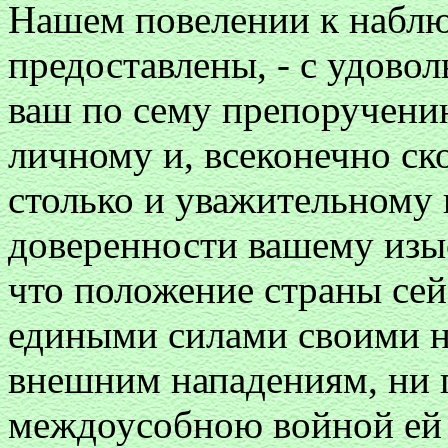
Нашем повелении к набл
предоставлены, - с удов
ваш по сему препоручени
личному и, всеконечно ск
столько и уважительному 
доверенности вашему изыс
что положение страны сей 
едиными силами своими н
внешним нападениям, ни 
междоусобною войной ей 