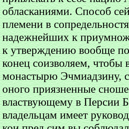
обласканиями. Способ сей
племени в сопредельностя
надежнейших к приумнож
к утверждению вообще по
конец соизволяем, чтобы 
монастырю Эчмиадзину, с
оного приязненные сноше
властвующему в Персии Б
владельцам имеет руковод
кои пред сим вы соблюдал