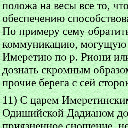
положа на весы все то, ч
обеспечению способствова
По примеру сему обратит
коммуникацию, могущую 
Имеретию по р. Риони или
дознать скромным образо
прочие берега с сей стор
11) С царем Имеретинским
Одишийской Дадианом до
приязненное сношение, не