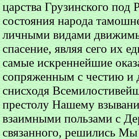
царства Грузинского под 
состояния народа тамошн
личными видами движимых
спасение, являя сего их 
самые искреннейшие оказа
сопряженным с честию и 
снисходя Всемилостивейш
престолу Нашему взывани
взаимными пользами с Де
связанного, решились Мы 