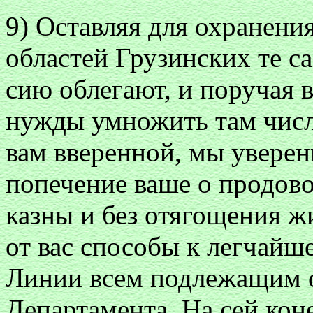
9) Оставляя для охранени
областей Грузинских те с
сию облегают, и поручая
нужды умножить там числ
вам вверенной, мы уверен
попечение ваше о продово
казны и без отягощения ж
от вас способы к легчайш
Линии всем подлежащим о
Департамента. На сей кон