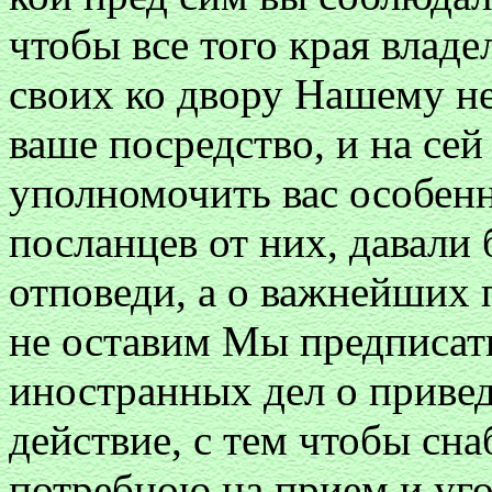
чтобы все того края влад
своих ко двору Нашему не
ваше посредство, и на сей
уполномочить вас особен
посланцев от них, давал
отповеди, а о важнейших 
не оставим Мы предписат
иностранных дел о привед
действие, с тем чтобы сна
потребною на прием и уго