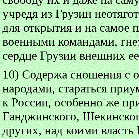
учредя из Грузин неотяго
для открытия и на самое 
военными командами, гне
сердце Грузии внешних ее
10) Содержа сношения с 
народами, стараться при
к России, особенно же пр
Ганджинского, Шекинског
других, над коими власть 