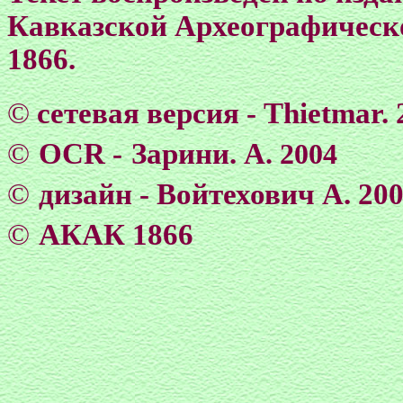
Кавказской Археографическо
1866.
©
сетевая версия - Тhietmar. 
©
OCR -
Зарини. А
. 2004
©
дизайн - Войтехович А. 20
©
АКАК 1866