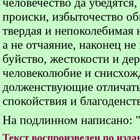
человечество да убедятся,
происки, избыточество об
твердая и непоколебимая 
а не отчаяние, наконец не
буйство, жестокости и де
человеколюбие и снисхожд
долженствующие отличать
спокойствия и благоденст
На подлинном написано: "
Текст воспроизведен по изд