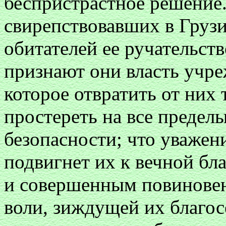
беспристрастное решение.
свирепствовавших в Грузи
обитателей ее ручательст
признают они власть учре
которое отвратить от них
простереть на все предел
безопасности; что уважен
подвигнет их к вечной бл
и совершенным повинове
воли, зиждущей их благо