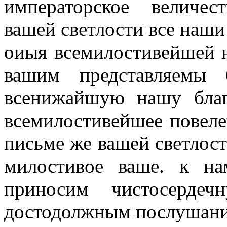
императорское величес
вашей светлости все наши
оиыя всемилостивейшей 
вашим представляемы
всенижайшую нашу благ
всемилостивейшее повел
письме же вашей светлост
милостивое ваше. к на
приносим чистосердеч
достодолжным послушани