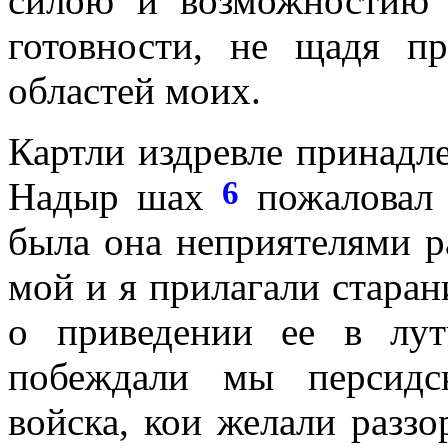
силою и возможностию 
готовности, не щадя п
областей моих.
Картли издревле принадл
6
Надыр шах
пожаловал 
была она неприятелями р
мой и я прилагали стара
о приведении ее в лут
побеждали мы персидс
войска, кои желали раззо