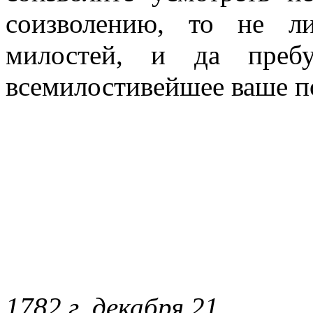
соизволению, то не л
милостей, и да преб
всемилостивейшее ваше п
1782 г. декабря 21