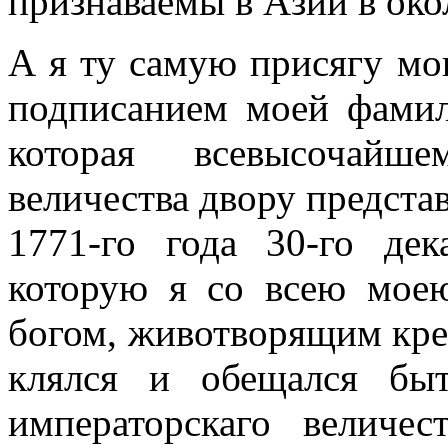
признаваемы в Азии в ок
А я ту самую присягу мо
подписанием моей фамил
которая всевысочайше
величества двору предст
1771-го года 30-го дек
которую я со всею мое
богом, животворящим кре
клялся и обещался бы
императорскаго величе