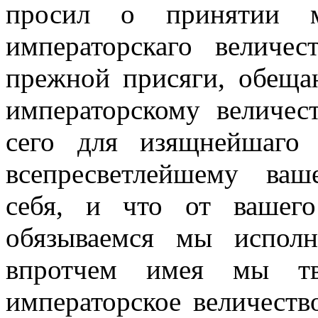
просил о принятии м
императорскаго величе
прежной присяги, обеща
императорскому величес
сего для изящнейшаго
всепресветлейшему ва
себя, и что от вашего
обязываемся мы испол
впротчем имея мы тв
императорское величест