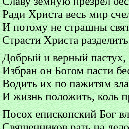
Славу земную презрел бе
Ради Христа весь мир сче
И потому не страшны свят
Страсти Христа разделить 
Добрый и верный пастух, 
Избран он Богом пасти бе
Водить их по пажитям зла
И жизнь положить, коль п
Посох епископский Бог вл
Священников рать на дело