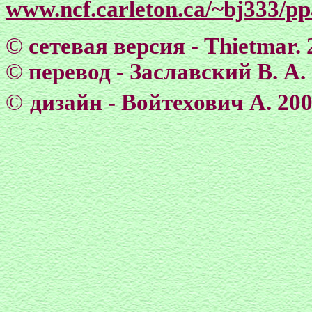
www.ncf.carleton.ca/~bj333/pp
©
сетевая версия - Тhietmar. 
©
перевод - Заславский В. А.
©
дизайн - Войтехович А. 20