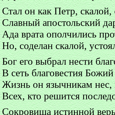
Стал он как Петр, скалой,
Славный апостольский дар
Ада врата ополчились про
Но, соделан скалой, усто
Бог его выбрал нести благ
В сеть благовестия Божий
Жизнь он язычникам нес,
Всех, кто решится последо
Сокровища истинной веры 