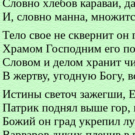
Словно хлебов караваи, д
И, словно манна, множитс
Тело свое не сквернит он 
Храмом Господним его по
Словом и делом хранит чи
В жертву, угодную Богу, 
Истины светоч зажегши, Е
Патрик поднял выше гор, 
Божий он град укрепил л
Варваров диких пленив в 