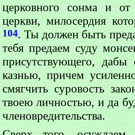
церковного сонма и от
церкви, милосердия кот
104
. Ты должен быть пред
тебя предаем суду монсе
присутствующего, дабы
казнью, причем усиленн
смягчить суровость зако
твоею личностью, и да бу
членовредительства.
Сверх того, осуждаем