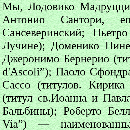
Мы, Лодовико Мадруцци
Антонио Сантори, еп
Сансеверинский; Пьетро
Лучине); Доменико Пинел
Джеронимо Бернерио (тит
d'Ascoli”); Паоло Сфондр
Cacсo (титулов. Кирика
(титул св.Иоанна и Павл
Бальбины); Роберто Бел
Via”) — наименованн