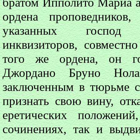
братом Ипполито Мариа а
ордена проповедников
указанных господ 
инквизиторов, совместн
того же ордена, он г
Джордано Бруно Нола
заключенным в тюрьме с
признать свою вину, отка
еретических положени
сочинениях, так и выдв