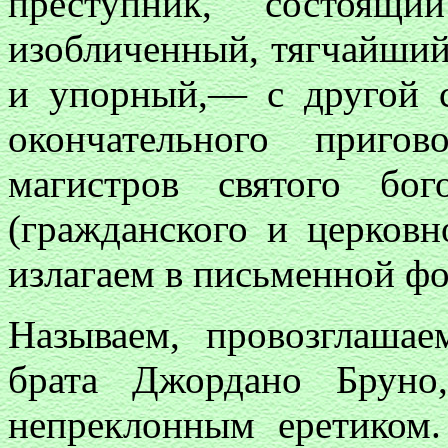
преступник, состоящ
изобличенный, тягчайший
и упорный,— с другой с
окончательного приго
магистров святого бо
(гражданского и церковн
излагаем в письменной ф
Называем, провозглашае
брата Джордано Бруно
непреклонным еретиком