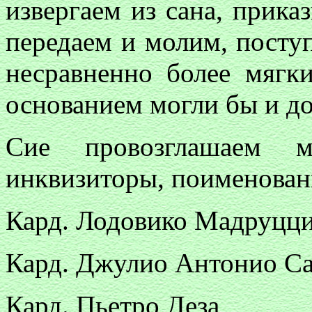
извергаем из сана, прика
передаем и молим, поступ
несравненно более мягк
основанием могли бы и д
Сие провозглашаем м
инквизиторы, поименован
Кард. Лодовико Мадруцц
Кард. Джулио Антонио Са
Кард. Пьетро Деза