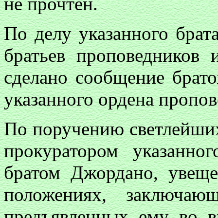
не прочтен.
По делу указанного брат
братьев проповедников 
сделано сообщение брат
указанного ордена пропов
По поручению светлейших
прокуратором указанно
братом Джордано, увеще
положениях, заключаю
предъявленных ему во в