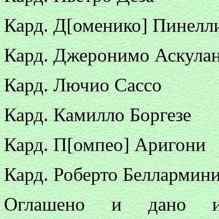
Кард. Д[оменико] Пинелл
Кард. Джеронимо Аскула
Кард. Лючио Cacсo
Кард. Камилло Боргезе
Кард. П[омпео] Аригони
Кард. Роберто Беллармин
Оглашено и дано и