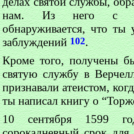
делах святой службы, обр
нам. Из него с со
обнаруживается, что ты
102
заблуждений
.
Кроме того, получены б
святую службу в Верчелл
признавали атеистом, когд
ты написал книгу о “Торж
10 сентября 1599 го
сорокадневный срок для 