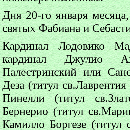
Дня 20-го января месяца
святых Фабиана и Себасти
Кардинал Лодовико Ма
кардинал Джулио Ан
Палестринский или Санс
Деза (титул св.Лаврентия
Пинелли (титул св.Зла
Бернерио (титул св.Мари
Камилло Боргезе (титул 