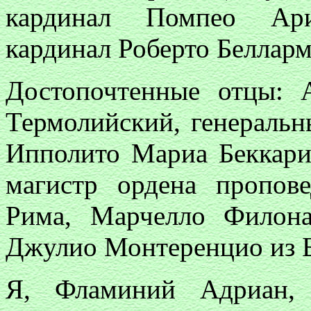
кардинал Помпео Ариг
кардинал Роберто Белларми
Достопочтенные отцы: А
Термолийский, генеральн
Ипполито Мариа Беккари
магистр ордена пропов
Рима, Марчелло Филона
Джулио Монтеренцио из Б
Я, Фламиний Адриан, 