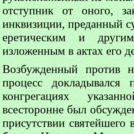
отступник от оного, з
инквизиции, преданный с
еретическим и другим
изложенным в актах его де
Возбужденный против н
процесс докладывался 
конгрегациях указан
всесторонне был обсужден
присутствии святейшего