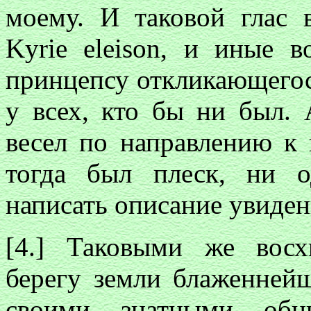
моему. И таковой глас
Kyrie eleison, и иные 
принцепсу откликающегос
у всех, кто бы ни был.
весел по направлению к 
тогда был плеск, ни о
написать описание увиден
[4.] Таковыми же вос
берегу земли блаженнейш
своими знатными обн