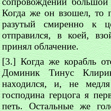
сопровождении большой 
Когда же он взошел, то п
разутый смиренно к ц
отправился, в коей, вз
принял облачение.
[3.] Когда же корабль о
Доминик Тинус Клирик
находился, и, не мед
господина герцога я пер
петь. Остальные же гол