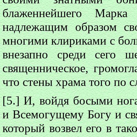
блаженнейшего Марка
надлежащим образом св
многими клириками с бол
внезапно среди сего ш
священническое, громогл
что стены храма того по 
[5.] И, войдя босыми ног
и Всемогущему Богу и св
который возвел его в так