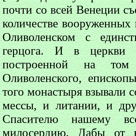
почти со всей Венеции с
количестве вооруженных 
Оливоленском с единс
герцога. И в церкви 
построенной на том
Оливоленского, епископ
того монастыря взывали с
мессы, и литании, и др
Спасителю нашему вс
милосердию. Дабы от в