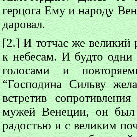
герцога Ему и народу Ве
даровал.
[2.] И тотчас же великий
к небесам. И будто одни
голосами и повторяем
“Господина Сильву жел
встретив сопротивлени
мужей Венеции, он был
радостью и с великим поч