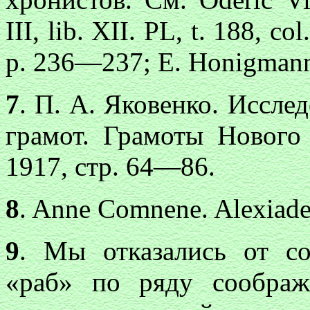
III, lib. XII. PL, t. 188, col
p. 236—237; E. Honigmann. 
7
. П. А. Яковенко. Иссле
грамот. Грамоты Нового
1917, стр. 64—86.
8
. Anne Comnene. Alexiade, t
9
. Мы отказались от с
«раб» по ряду соображ