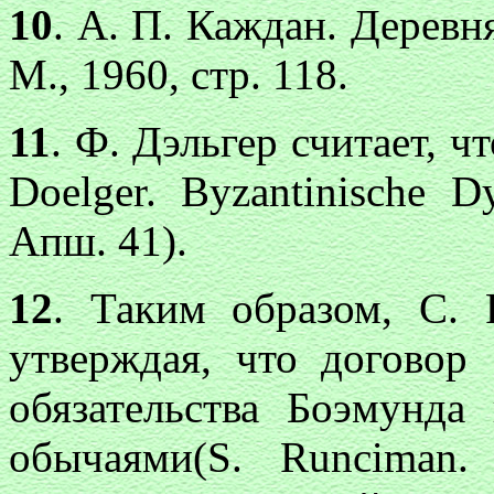
10
. А. П. Каждан. Деревн
М., 1960, стр. 118.
11
. Ф. Дэльгер считает, ч
Doelger. Byzantinische Dy
Апш. 41).
12
. Таким образом, С. 
утверждая, что договор 
обязательства Боэмунда
обычаями(S. Runciman. 