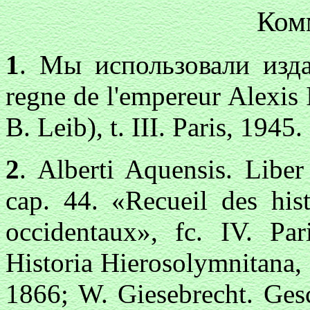
Ком
1
. Мы использовали изда
regne de l'empereur Alexis
В. Leib), t. III. Paris, 1945.
2
. Alberti Aquensis. Liber 
cap. 44. «Recueil des hist
occidentaux», fc. IV. Par
Historia Hierosolymnitana, lib
1866; W. Giesebrecht. Gesc