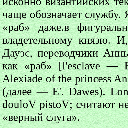
исконно византийских те
чаще обозначает службу. 
«раб» даже.в фигурал
владетельному князю. И
Дауэс, переводчики Ан
как «раб» [l'esclave — 
Alexiade of the princess A
(далее — E'. Dawes). Lon
douloV pistoV
; считают 
«верный слуга».