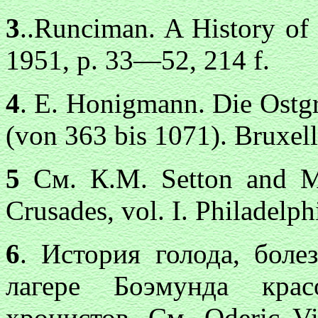
3
..Runciman. A History of 
1951, p. 33—52, 214 f.
4
. E. Honigmann. Die Ostg
(von 363 bis 1071). Bruxel
5
См. К.М. Setton and M.
Crusades, vol. I. Philadelph
6
. История голода, боле
лагере Боэмунда кра
хронистов. См. Oderic Vita