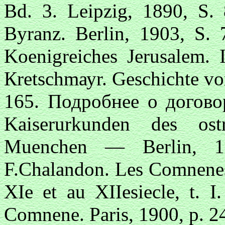
Bd. 3. Leipzig, 1890, S.
Byranz. Berlin, 1903, S. 
Koenigreiches Jerusalem.
Кretsсhmауr. Geschichte vo
165. Подробнее о договор
Kaiserurkunden des ost
Muenchen — Berlin, 
F.Chalandon. Les Comnenes,
XIe et au XIIesiecle, t. I
Comnene. Paris, 1900, p. 2