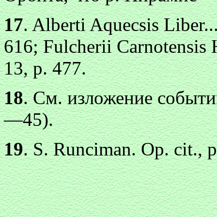
17
. Alberti Aquecsis Liber.
616; Fulcherii Carnotensis Hi
13, p. 477.
18
. См. изложение событий 
—45).
19
. S. Runciman. Ор. cit.,