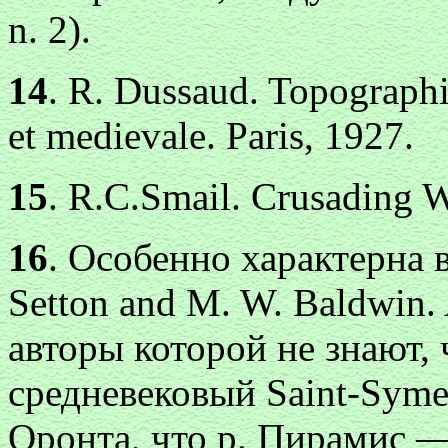
n. 2).
14
. R. Dussaud. Topographie
et medievale. Paris, 1927.
15
. R.C.Smail. Crusading 
16
. Особенно характерна 
Sеttоn and M. W. Baldwin. 
авторы которой не знают, 
средневековый Saint-Syme
Оронта, что р. Пирамис 