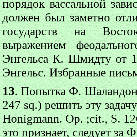
порядок вассальной зави
должен был заметно отли
государств на Восто
выражением феодально
Энгельса К. Шмидту от 1
Энгельс. Избранные письма
13
. Попытка Ф. Шаландона (
247 sq.) решить эту задачу
Honigmann. Op. ;cit., S. 12
это признает, следует за Ф