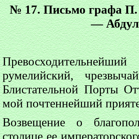
№ 17. Письмо графа П.
— Абдул
Превосходительней
румелийский, чрезвыч
Блистательной Порты От
мой почтеннейший прияте
Возвещение о благопо
столице ее императорског