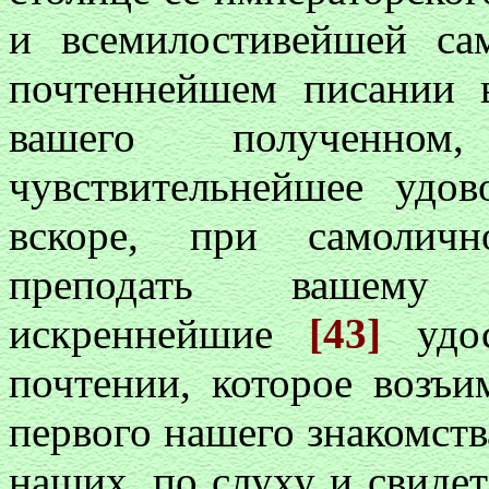
и всемилостивейшей са
почтеннейшем писании в
вашего полученн
чувствительнейшее удов
вскоре, при самоличн
преподать вашему 
искреннейшие
[43]
удос
почтении, которое возъи
первого нашего знакомст
наших, по слуху и свиде