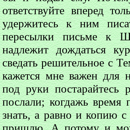
ответствуйте вперед то
удержитесь к ним пис
пересылки письме к Ша
надлежит дождаться ку
сведать решительное с Т
кажется мне важен для н
под руки постарайтесь р
послали; когдажь время 
знать, а равно и копию с
пришлю. А потому и мож