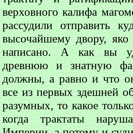
верховного калифа магоме
рассудили отправить ку
высочайшему двору, яко 
написано. А как вы у
древнюю и знатную фа
должны, а равно и что о
все из первых здешней о
разумных, то какое тольк
когда трактаты наруш
Империи, а потому и суди