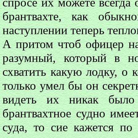
спросе их можете всегда о
брантвахте, как обык
наступлении теперь тепло
А притом чтоб офицер н
разумный, который в н
схватить какую лодку, о 
только умел бы он секретн
видеть их никак было
брантвахтное судно имее
суда, то сие кажется по