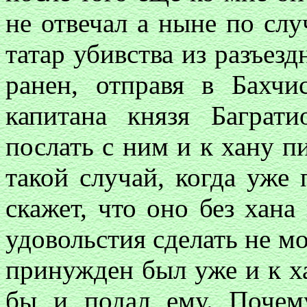
не отвечал а ныне по сл
татар убивства из разъезд
ранен, отправя в Бахч
капитана князя Баграт
послать с ним и к хану п
такой случай, когда уже
скажет, что оно без хан
удовольстия сделать не мог
принужден был уже и к ха
бы и подал ему. Почем