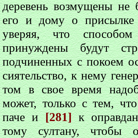
деревень возмущены не 
его и дому о присылке 
уверяя, что способо
принуждены будут стр
подчиненных с покоем ос
сиятельство, к нему гене
том в свое время надоб
может, только с тем, чт
паче и
[281]
к оправда
тому султану, чтобы 