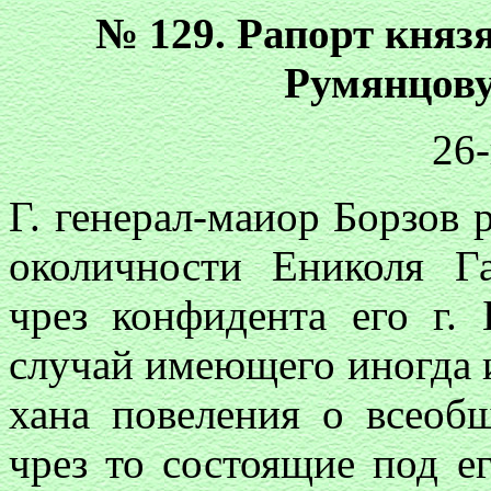
№ 129. Рапорт княз
Румянцову
26-
Г. генерал-маиор Борзов 
околичности Ениколя Га
чрез конфидента его г. 
случай имеющего иногда и
хана повеления о всеоб
чрез то состоящие под е