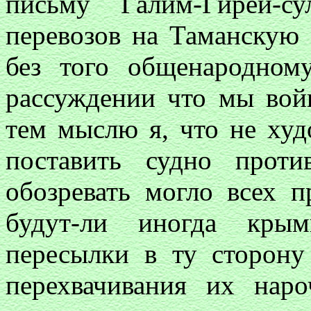
письму Галим-Гирей-с
перевозов на Таманскую 
без того общенародном
рассуждении что мы вой
тем мыслю я, что не худ
поставить судно прот
обозревать могло всех 
будут-ли иногда кры
пересылки в ту сторону
перехвачивания их нар