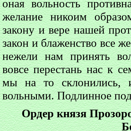
оная вольность противн
желание никоим образо
закону и вере нашей прот
закон и блаженство все же
нежели нам принять вол
вовсе перестань нас к се
мы на то склонились,
вольными. Подлинное под
Ордер князя Прозор
Б