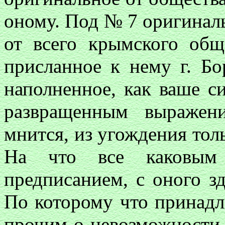
оному. Под № 7 оригиналь
от всего крымского общ
присланное к нему г. Бо
наполненное, как ваше си
развращенным выражен
мнится, из угождения тол
На что все каковым 
предписанием, с оного 
По которому что принад
прочим о невозможности в