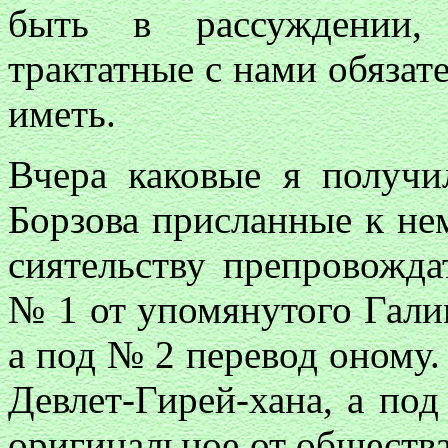
быть в рассуждении,
трактатные с нами обязат
иметь.
Вчера каковые я получил
Борзова присланные к не
сиятельству препровожда
№ 1 от упомянутого Гали
а под № 2 перевод оному.
Девлет-Гирей-хана, а по
оригинальное от общества