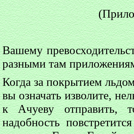
(Прило
Вашему превосходительств
разными там приложениям
Когда за покрытием льдом
вы означать изволите, не
к Ачуеву отправить, т
надобность повстретитс