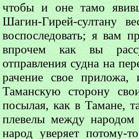
чтобы и оне тамо явив
Шагин-Гирей-султану в
воспоследовать; я вам пр
впрочем как вы рассу
отправления судна на пер
рачение свое приложа, 
Таманскую сторону св
посылая, как в Тамане, т
плевелы между народом
народ уверяет потому-т