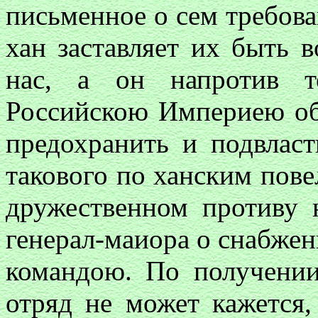
письменное о сем требова
хан заставляет их быть 
нас, а он напротив т
Российскою Империею обя
предохранить и подвласт
такового по ханским пов
дружественном противу 
генерал-маиора о снабже
командою. По получении
отряд не может кажется,