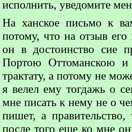
исполнить, уведомите мен
На ханское письмо к ва
потому, что на отзыв его
он в достоинство сие п
Портою Оттоманскою и 
трактату, а потому не мож
я велел ему тогдажь о се
мне писать к нему не о че
пишет, а правительство,
после того еще ко мне он