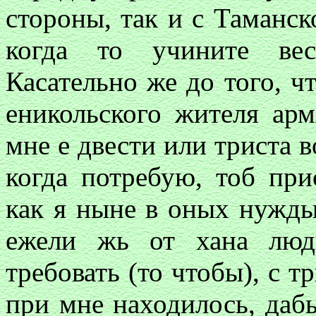
стороны, так и с Таманс
когда то учините ве
Касательно же до того, ч
еникольского жителя арм
мне е двести или триста
когда потребую, тоб пр
как я ныне в оных нужды 
ежели жь от хана люд
требовать (то чтобы), с 
при мне находилось, даб