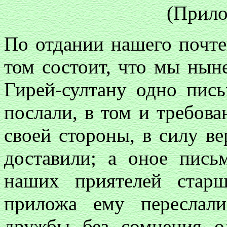
(Прило
По отдании нашего почте
том состоит, что мы нын
Гирей-султану одно пис
послали, в том и требова
своей стороны, в силу в
доставили; а оное пись
наших приятелей стар
приложа ему переслал
дружбы без сомнения о