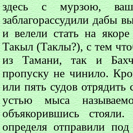
здесь с мурзою, ваши
заблагорассудили дабы вы
и велели стать на якоре
Такыл (Таклы?), с тем чт
из Тамани, так и Бах
пропуску не чинило. Кро
или пять судов отрядить
устью мыса называем
объякорившись стояли
определя отправили под