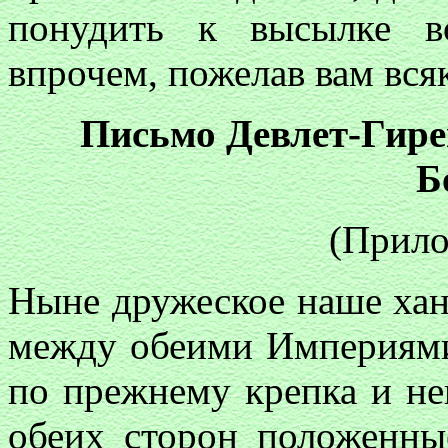
понудить к высылке в
впрочем, пожелав вам вся
Письмо Девлет-Гире
Б
(Прило
Ныне дружеское наше ханс
между обеими Империями
по прежнему крепка и не
обеих сторон положенн