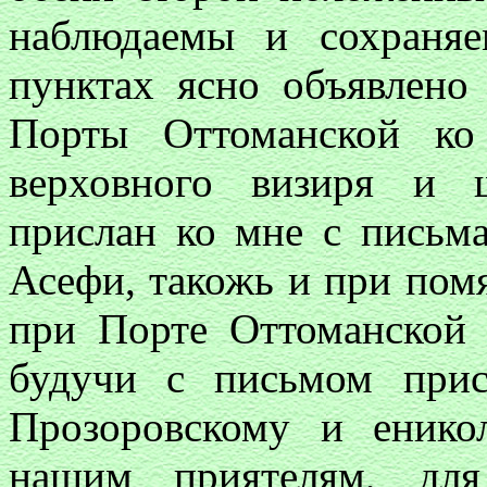
наблюдаемы и сохраня
пунктах ясно объявлено 
Порты Оттоманской ко
верховного визиря и 
прислан ко мне с письм
Асефи, такожь и при пом
при Порте Оттоманской 
будучи с письмом прис
Прозоровскому и енико
нашим приятелям, для