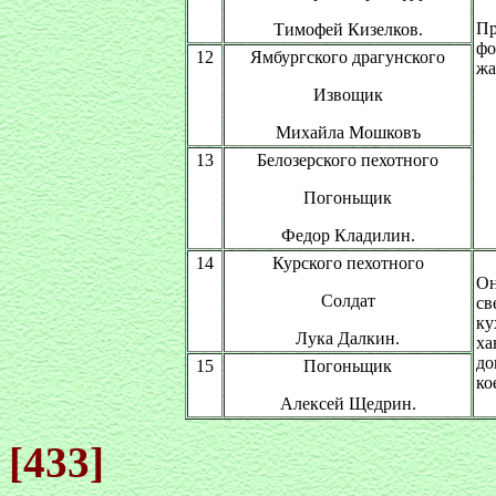
Пр
Тимофей Кизелков.
фо
12
Ямбургского драгунского
жа
Извощик
Михайла Мошковъ
13
Белозерского пехотного
Погоньщик
Федор Кладилин.
14
Курского пехотного
Он
Солдат
св
ку
Лука Далкин.
ха
до
15
Погоньщик
ко
Алексей Щедрин.
[433]