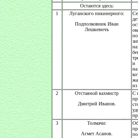
Остаются здесь:
1
Луганского пикинерного:
Се
де
Подполковник Иван
ос
Лешкевичъ
о
по
зи
на
бе
тр
и 
на
к
жа
из
2
Отставной вахмистр
С 
пр
Дмитрий Иванов.
ст
уд
пр
3
Толмачи:
Об
пр
Агмет Асанов.
по