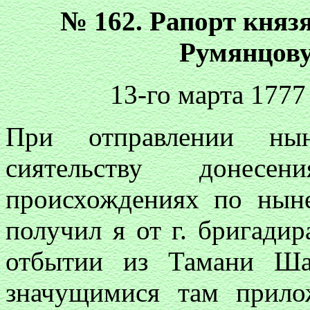
№ 162. Рапорт княз
Румянцову
13-го марта 1777 
При отправлении ны
сиятельству доне
происхождениях по нын
получил я от г. бригадир
отбытии из Тамани Ша
значущимися там прил