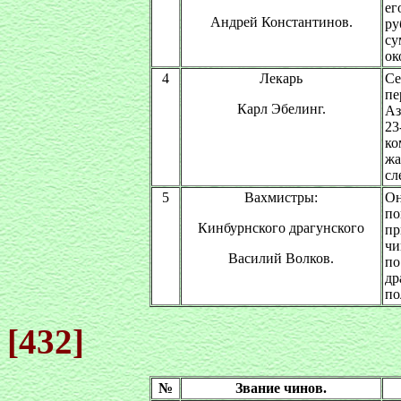
ег
Андрей Константинов.
ру
су
ок
4
Лекарь
Се
пе
Карл Эбелинг.
Аз
23
ко
жа
сл
5
Вахмистры:
Он
по
Кинбурнского драгунского
пр
чи
Василий Волков.
по
др
по
[432]
№
Звание чинов.