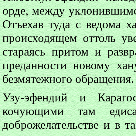
орде, между уклонившимс
Отъехав туда с ведома х
происходящем оттоль уве
стараясь притом и разв
преданности новому хан
безмятежного обращения.
Узу-эфендий и Караг
кочующими там едис
доброжелательстве и в та