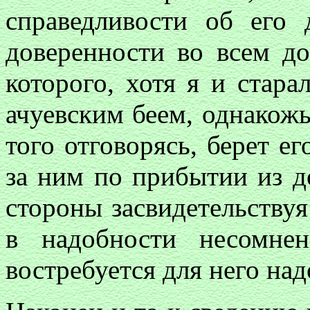
справедливости об его 
доверенности во всем до
которого, хотя я и стара
ачуевским беем, однакож
того отговорясь, берет е
за ним по прибытии из д
стороны засвидетельствуя
в надобности несомне
востребуется для него над