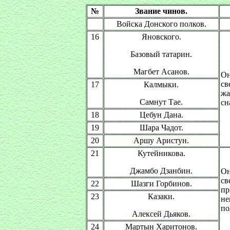
№
Звание чинов.
Войска Донского полков.
16
Яновского.
Базовый татарин.
Магбет Асанов.
О
св
17
Калмыки.
жа
Самнут Тае.
сн
18
Цебун Дана.
19
Шара Чадот.
20
Аршу Аристун.
21
Кутейникова.
Джамбо Дзанбин.
О
св
22
Шазги Горбинов.
пр
23
Казаки.
не
по
Алексей Дьяков.
24
Мартын Харитонов.