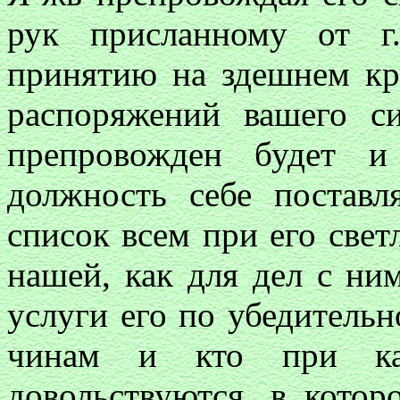
рук присланному от г.
принятию на здешнем кр
распоряжений вашего си
препровожден будет и
должность себе постав
список всем при его све
нашей, как для дел с н
услуги его по убедитель
чинам и кто при ка
довольствуются, в котор