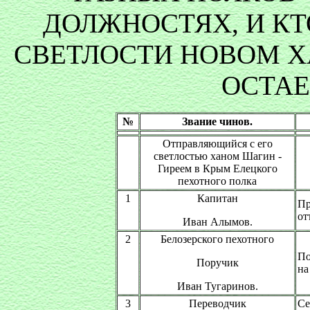
ДОЛЖНОСТЯХ, И КТ
СВЕТЛОСТИ НОВОМ Х
ОСТАЕ
№
Звание чинов.
Отправляющийся с его
светлостью ханом Шагин -
Гиреем в Крым Елецкого
пехотного полка
1
Капитан
Пр
от
Иван Алымов.
2
Белозерского пехотного
По
Поручик
на
Иван Тугаринов.
3
Переводчик
Се