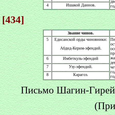
дв
4
Ишакой Даннов.
го
[434]
Звание чинов.
5
Едисанской орды чиновники:
Пе
ос
Абдид-Керим-эфендий.
ос
п
жа
6
Имбеткуль-эфендий
де
7
Узу-эфендий.
че
го
8
Карагоз.
го
Письмо Шагин-Гирей
(При