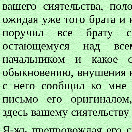
вашего сиятельства, пол
ожидая уже того брата и 
поручил все брату св
остающемуся над вс
начальником и какое 
обыкновению, внушения н
с него сообщил ко мне 
письмо его оригиналом
здесь вашему сиятельству
Я-жь препровождая его с