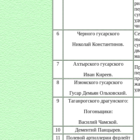
ри
пе
су
уд
чи
6
Черного гусарского
Се
ны
Николай Константинов.
су
дв
ма
7
Ахтырского гусарского
П
пе
Иван Киреев.
п
8
Изюмского гусарского
жа
уд
Гусар Демьян Ольховский.
9
Таганрогского драгунского:
Погоньщики:
Василий Чамской.
10
Дементий Панцырев.
11
Полевой артиллерии фурлейт