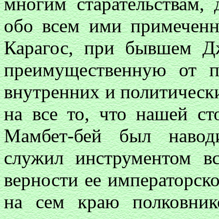
многим старательствам,
обо всем ими примеченно
Карагос, при бывшем Д
преимущественную от п
внутренних и политически
на все то, что нашей с
Мамбет-бей был навод
служил инструментом в
верности ее императорск
на сем краю полковни