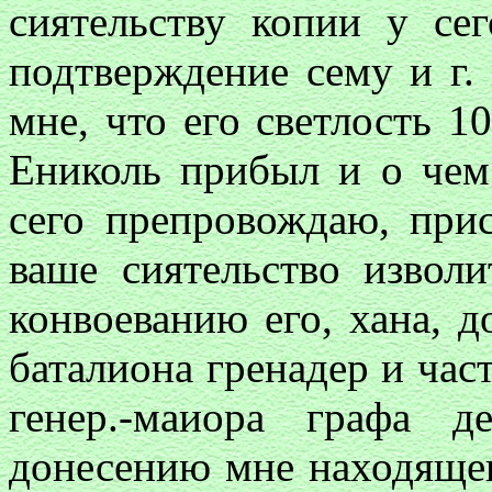
сиятельству копии у се
подтверждение сему и г.
мне, что его светлость 1
Ениколь прибыл и о чем
сего препровождаю, прис
ваше сиятельство изволи
конвоеванию его, хана, д
баталиона гренадер и час
генер.-маиора графа 
донесению мне находящег