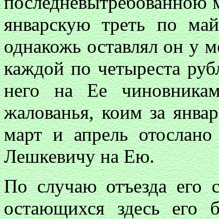
последневытребованною м
январскую треть по май
однакожь оставлял он у ме
каждой по четыреста руб
него на Ее чиновника
жалованья, коим за январ
март и апрель отослано
Лешкевичу на Ею.
По случаю отъезда его с
остающихся здесь его б